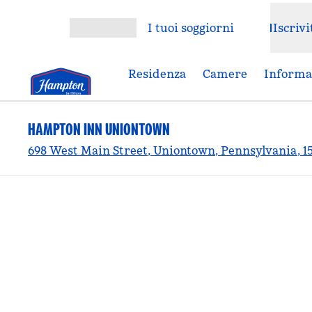
Vai al contenuto
I tuoi soggiorni
Iscrivi
Apri menu
Residenza
Camere
Informaz
HAMPTON INN UNIONTOWN
698 West Main Street, Uniontown, Pennsylvania, 154