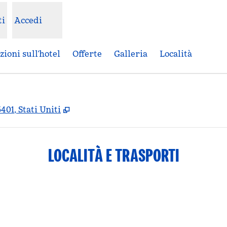
ti
Accedi
ioni sull’hotel
Offerte
Galleria
Località
,
Apre una nuova scheda
01, Stati Uniti
LOCALITÀ E TRASPORTI