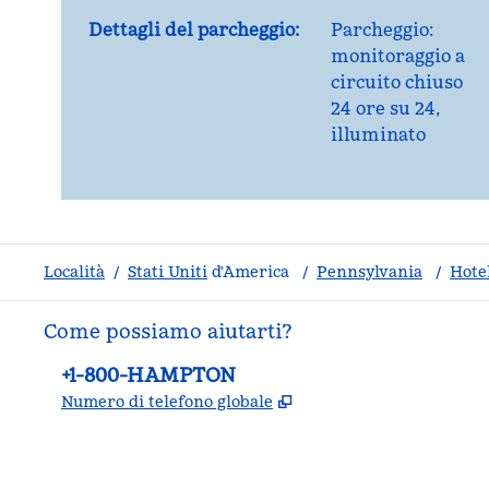
Dettagli del parcheggio:
Parcheggio:
monitoraggio a
circuito chiuso
24 ore su 24,
illuminato
Località
/
Stati Uniti
d'America
/
Pennsylvania
/
Hote
Come possiamo aiutarti?
Telefono:
+1-800-HAMPTON
,
Apre una nuova sche
Numero di telefono globale
facebook
x
instagram
,
si apre in una nuova scheda
,
si apre in una nuova scheda
,
si apre in una nuova scheda