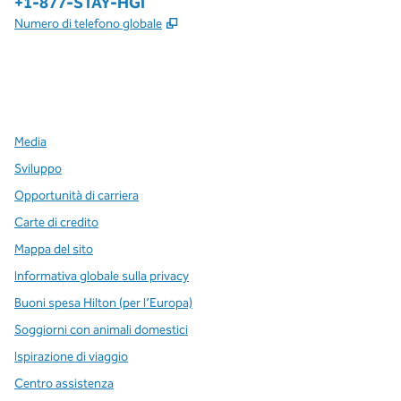
Telefono:
+1-877-STAY-HGI
,
Apre una nuova scheda
Numero di telefono globale
x
facebook
instagram
,
si apre in una nuova scheda
,
si apre in una nuova scheda
,
si apre in una nuova scheda
Media
Sviluppo
Opportunità di carriera
Carte di credito
Mappa del sito
Informativa globale sulla privacy
Buoni spesa Hilton (per l’Europa)
Soggiorni con animali domestici
Ispirazione di viaggio
Centro assistenza