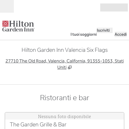
Vai al contenuto
Aperto
Iscriviti
I tuoi soggiorni
Accedi
Hilton Garden Inn Valencia Six Flags
,
A
27710 The Old Road, Valencia, California, 91355-1053, Stati
Uniti
Ristoranti e bar
Nessuna foto disponibile
The Garden Grille & Bar