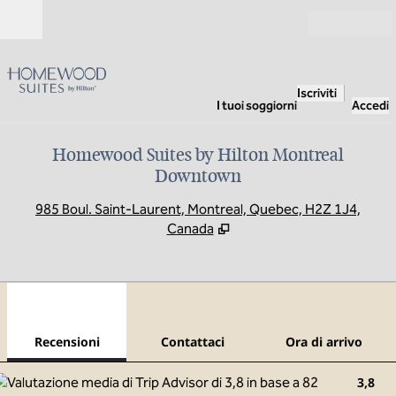
Vai al contenuto
Aperto
Iscriviti
I tuoi soggiorni
Accedi
Homewood Suites by Hilton Montreal
Downtown
,
A
985 Boul. Saint-Laurent, Montreal, Quebec, H2Z 1J4,
Canada
1
/
12
immagine precedente
imma
1 di 12
Contattaci
Recensioni
Contattaci
Ora di arrivo
3,8