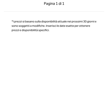
Pagina precedente, 1 di 1
Pagina successiva, 1 
Pagina
1 di 1
Pagina 1 di 1
*I prezzi si basano sulla disponibilità attuale nei prossimi 30 giorni e
sono soggetti a modifiche. Inserisci le date esatte per ottenere
prezzi e disponibilità specifici.