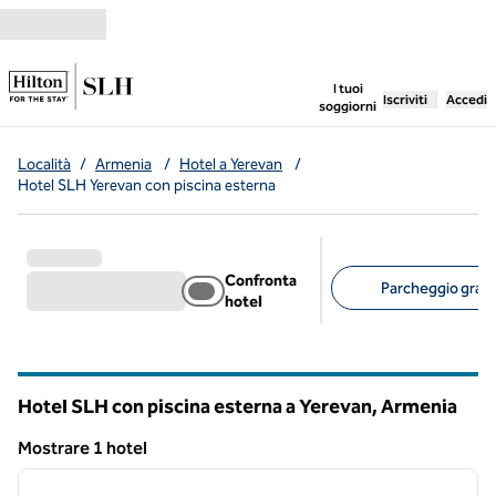
Vai al contenuto
,
apre una nuo
I tuoi
Iscriviti
Accedi
soggiorni
Località
/
Armenia
/
Hotel a Yerevan
/
Hotel SLH Yerevan con piscina esterna
Confronta
Parcheggio gratui
hotel
Filtri consigliati
Hotel SLH con piscina esterna a Yerevan, Armenia
Mostrare 1 hotel
1
/
7
Mostrare 1 hotel
immagine precedente
immagi
1 di 7