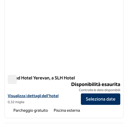
Grand Hotel Yerevan, a SLH Hotel
Grand Hotel Yerevan, a SLH Hotel
Disponibilità esaurita
Controlla le date disponibili
Visualizza i dettagli dell'hotel Grand Hotel Yerevan, a SLH Hotel
Visualizza i dettagli dell'hotel
Seleziona date
0,32 miglia
Parcheggio gratuito
Piscina esterna