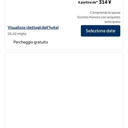
314 ¥
A partire da*
Comprende le spese
Sconto Honors con acquisto
anticipato
Visualizza i dettagli dell'hotel Hilton Garden Inn Foshan Tanzhou ICE
Visualizza i dettagli dell'hotel
Seleziona date
26,42 miglia
Parcheggio gratuito
1
/
11
immagine precedente
immagi
1 di 11