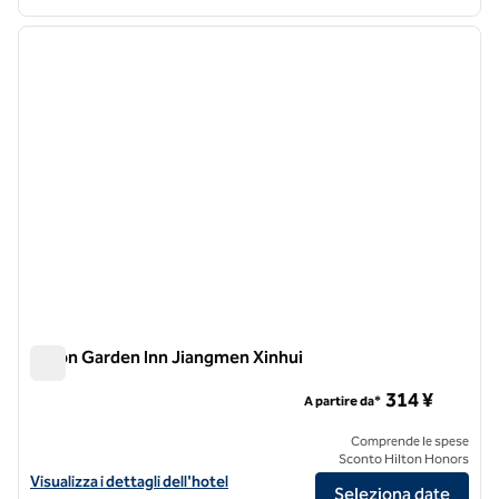
1
/
12
immagine precedente
immagi
1 di 12
Hilton Garden Inn Jiangmen Xinhui
Hilton Garden Inn Jiangmen Xinhui
314 ¥
A partire da*
Comprende le spese
Sconto Hilton Honors
Visualizza i dettagli dell'hotel Hilton Garden Inn Jiangmen Xinhui
Visualizza i dettagli dell'hotel
Seleziona date