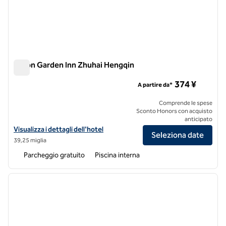
Hilton Garden Inn Zhuhai Hengqin
Hilton Garden Inn Zhuhai Hengqin
374 ¥
A partire da*
Comprende le spese
Sconto Honors con acquisto
anticipato
Visualizza i dettagli dell'hotel Hilton Garden Inn Zhuhai Hengqin
Visualizza i dettagli dell'hotel
Seleziona date
39,25 miglia
Parcheggio gratuito
Piscina interna
1
/
12
immagine precedente
immagi
1 di 12