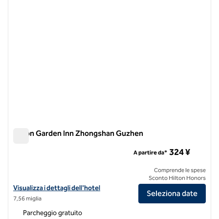
Hilton Garden Inn Zhongshan Guzhen
Hilton Garden Inn Zhongshan Guzhen
324 ¥
A partire da*
Comprende le spese
Sconto Hilton Honors
Visualizza i dettagli dell'hotel Hilton Garden Inn Zhongshan Guzhen
Visualizza i dettagli dell'hotel
Seleziona date
7,56 miglia
Parcheggio gratuito