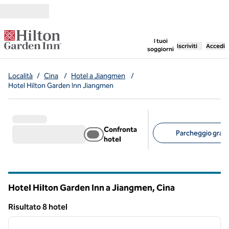
Vai al contenuto
,
apre una nuo
I tuoi
Iscriviti
Accedi
soggiorni
Località
/
Cina
/
Hotel a Jiangmen
/
Hotel Hilton Garden Inn Jiangmen
Confronta
Parcheggio gratui
hotel
Filtri consigliati
Hotel Hilton Garden Inn a Jiangmen, Cina
Risultato 8 hotel
1
/
12
Risultato 8 hotel
immagine precedente
immagi
1 di 12