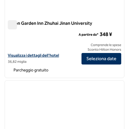
Hilton Garden Inn Zhuhai Jinan University
Hilton Garden Inn Zhuhai Jinan University
348 ¥
A partire da*
Comprende le spese
Sconto Hilton Honors
Visualizza i dettagli dell'hotel Hilton Garden Inn Zhuhai Jinan Universi
Visualizza i dettagli dell'hotel
Seleziona date
36,82 miglia
Parcheggio gratuito
1
/
12
immagine precedente
immagi
1 di 12