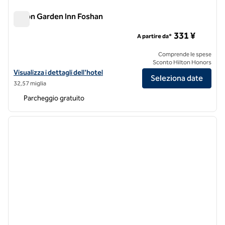
Hilton Garden Inn Foshan
Hilton Garden Inn Foshan
331 ¥
A partire da*
Comprende le spese
Sconto Hilton Honors
Visualizza i dettagli dell'hotel Hilton Garden Inn Foshan
Visualizza i dettagli dell'hotel
Seleziona date
32,57 miglia
Parcheggio gratuito
1
/
12
immagine precedente
immagi
1 di 12