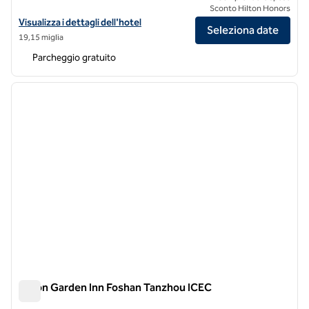
Sconto Hilton Honors
Visualizza i dettagli dell'hotel Hilton Garden Inn Zhongshan South
Visualizza i dettagli dell'hotel
Seleziona date
19,15 miglia
Parcheggio gratuito
1
/
12
immagine precedente
immagi
1 di 12
Hilton Garden Inn Foshan Tanzhou ICEC
Hilton Garden Inn Foshan Tanzhou ICEC