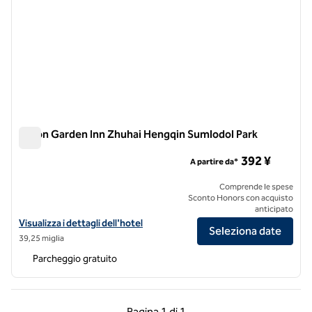
Hilton Garden Inn Zhuhai Hengqin Sumlodol Park
Hilton Garden Inn Zhuhai Hengqin Sumlodol Park
392 ¥
A partire da*
Comprende le spese
Sconto Honors con acquisto
anticipato
Visualizza i dettagli dell'hotel per l'Hilton Garden Inn Zhuhai Hengqi
Visualizza i dettagli dell'hotel
Seleziona date
39,25 miglia
Parcheggio gratuito
Pagina precedente, 1 di 1
Pagina successiva, 1 
Pagina
1 di 1