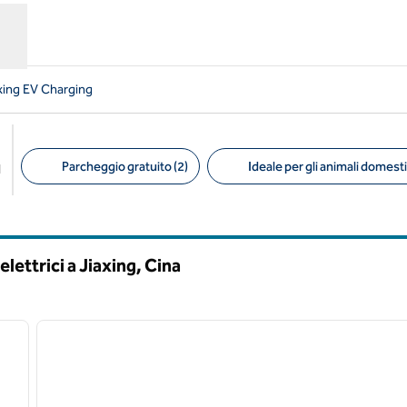
axing EV Charging
Parcheggio gratuito (2)
Ideale per gli animali domestic
l
Filtri consigliati
elettrici a Jiaxing, Cina
/
12
immagine successiva
immagine precedente
1 di 8