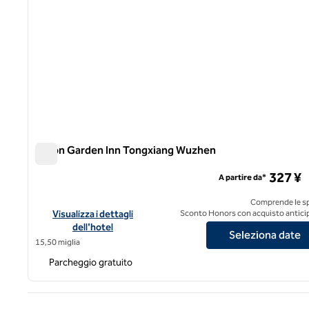
Hilton Garden Inn Tongxiang Wuzhen
Hilton Garden Inn Tongxiang Wuzhen
327 ¥
A partire da*
Comprende le s
Visualizza i dettagli dell'hotel Hilton Garden Inn Tongxiang 
Visualizza i dettagli
Sconto Honors con acquisto antici
dell'hotel
Seleziona date
15,50 miglia
Parcheggio gratuito