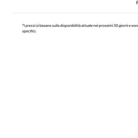
Pagin
*I prezzi si basano sulla disponibilità attuale nei prossimi 30 giorni e son
specifici.