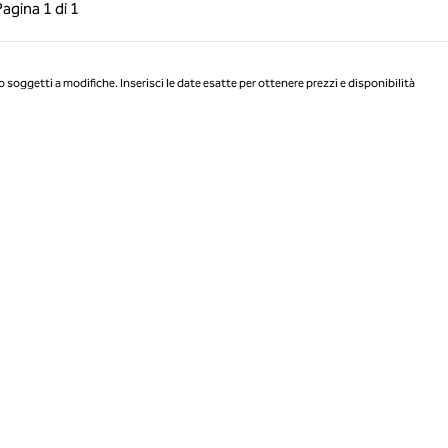
a precedente, 1 di 1
Pagina successiva, 1 di 1
Pagina
1 di 1
Pagina 1 di 1
o soggetti a modifiche. Inserisci le date esatte per ottenere prezzi e disponibilità