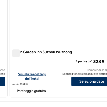
Hilton Garden Inn Suzhou Wuzhong
Hilton Garden Inn Suzhou Wuzhong
328 ¥
A partire da*
pese
Comprende le s
Wuzhen
Visualizza i dettagli dell'hotel Hilton Garden Inn Suzhou Wu
pato
Visualizza i dettagli
Sconto Honors con acquisto antici
dell'hotel
Seleziona date
32,31 miglia
Parcheggio gratuito