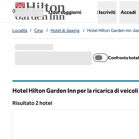
Vai al contenuto
,
apre una nuova scheda
0
I tuoi soggiorni
Iscriviti
Accedi
Località
/
Cina
/
Hotel di Jiaxing
/
Hotel Hilton Garden Inn Ji
Confronta hote
Hotel Hilton Garden Inn per la ricarica di veicoli 
Risultato 2 hotel
1
Risultato 2 hotel
immagine precedente
1 di 12