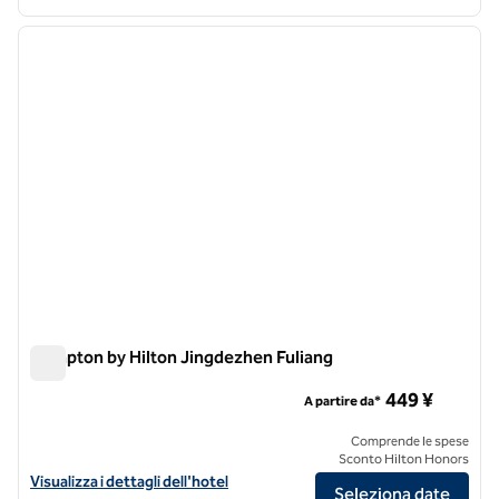
1
/
12
immagine precedente
immagi
1 di 12
Hampton by Hilton Jingdezhen Fuliang
Hampton by Hilton Jingdezhen Fuliang
449 ¥
A partire da*
Comprende le spese
Sconto Hilton Honors
Visualizza i dettagli dell'hotel Hampton by Hilton Jingdezhen Fuliang
Visualizza i dettagli dell'hotel
Seleziona date