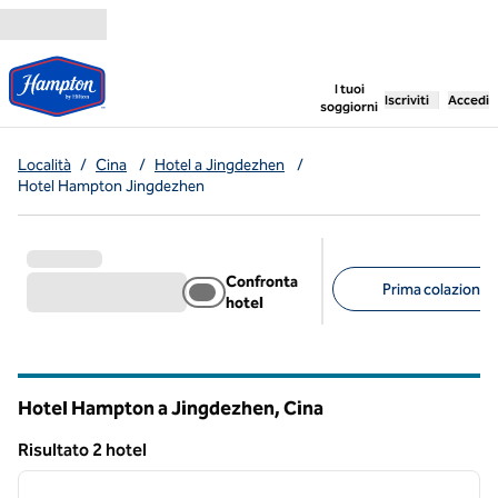
Vai al contenuto
,
apre una nuo
I tuoi
Iscriviti
Accedi
soggiorni
Località
/
Cina
/
Hotel a Jingdezhen
/
Hotel Hampton Jingdezhen
Confronta
Prima colazione g
hotel
Filtri consigliati
Hotel Hampton a Jingdezhen, Cina
Risultato 2 hotel
1
/
12
Risultato 2 hotel
immagine precedente
immagi
1 di 12