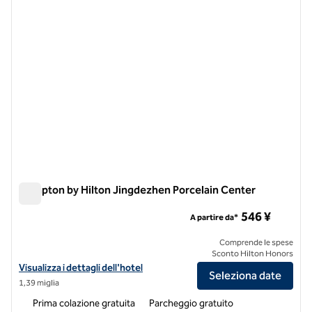
Hampton by Hilton Jingdezhen Porcelain Center
Hampton by Hilton Jingdezhen Porcelain Center
546 ¥
A partire da*
Comprende le spese
Sconto Hilton Honors
Visualizza i dettagli dell'hotel per l'Hampton by Hilton Jingdezhen P
Visualizza i dettagli dell'hotel
Seleziona date
1,39 miglia
Prima colazione gratuita
Parcheggio gratuito