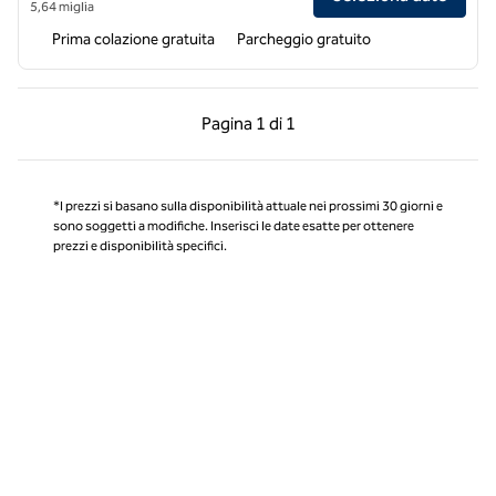
5,64 miglia
Prima colazione gratuita
Parcheggio gratuito
Pagina precedente, 1 di 1
Pagina successiva, 1 
Pagina
1 di 1
Pagina 1 di 1
*I prezzi si basano sulla disponibilità attuale nei prossimi 30 giorni e
sono soggetti a modifiche. Inserisci le date esatte per ottenere
prezzi e disponibilità specifici.