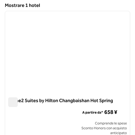
Mostrare 1 hotel
1
/
12
Mostrare 1 hotel
immagine precedente
immagi
1 di 12
Home2 Suites by Hilton Changbaishan Hot Spring
Home2 Suites by Hilton Changbaishan Hot Spring
658 ¥
A partire da*
Comprende le spese
Sconto Honors con acquisto
anticipato