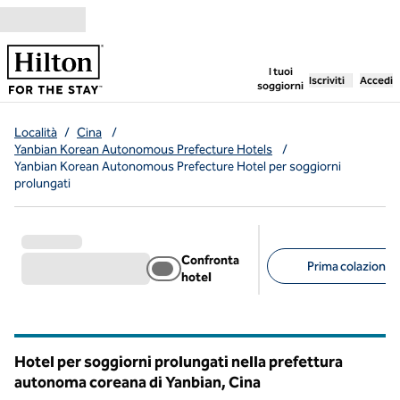
Vai al contenuto
,
apre una nuo
I tuoi
Iscriviti
Accedi
soggiorni
Località
/
Cina
/
Yanbian Korean Autonomous Prefecture Hotels
/
Yanbian Korean Autonomous Prefecture Hotel per soggiorni
prolungati
Confronta
Prima colazione g
hotel
Filtri consigliati
Hotel per soggiorni prolungati nella prefettura
autonoma coreana di Yanbian, Cina