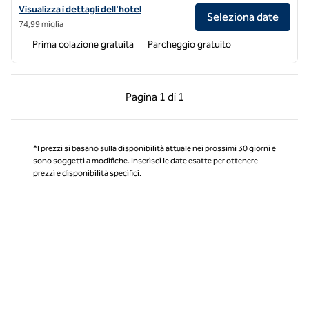
Visualizza i dettagli dell'hotel Home2 Suites by Hilton Changbaishan
Visualizza i dettagli dell'hotel
Seleziona date
74,99 miglia
Prima colazione gratuita
Parcheggio gratuito
Pagina precedente, 1 di 1
Pagina successiva, 1 
Pagina
1 di 1
Pagina 1 di 1
*I prezzi si basano sulla disponibilità attuale nei prossimi 30 giorni e
sono soggetti a modifiche. Inserisci le date esatte per ottenere
prezzi e disponibilità specifici.