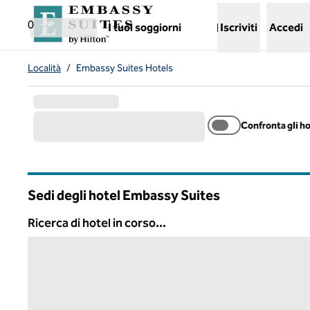
Vai al contenuto
,
apre una nuova scheda
0
I tuoi soggiorni
Iscriviti
Accedi
Località
/
Embassy Suites Hotels
Confronta gli h
Sedi degli hotel Embassy Suites
Ricerca di hotel in corso...
Ricerca di hotel in corso...