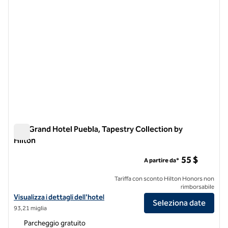
MM Grand Hotel Puebla, Tapestry Collection by
Hilton
MM Grand Hotel Puebla, Tapestry Collection by Hilton
55 $
A partire da*
Tariffa con sconto Hilton Honors non
rimborsabile
Visualizza i dettagli dell'hotel MM Grand Hotel Puebla, Tapestry Colle
Visualizza i dettagli dell'hotel
Seleziona date
93,21 miglia
Parcheggio gratuito