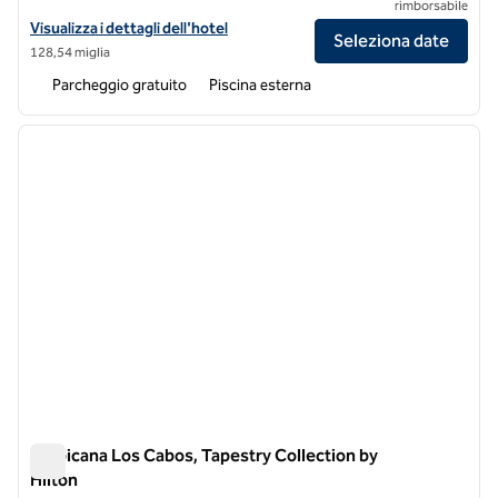
rimborsabile
Visualizza i dettagli dell'hotel Albor San Miguel de Allende, Tapestry C
Visualizza i dettagli dell'hotel
Seleziona date
128,54 miglia
Parcheggio gratuito
Piscina esterna
1
/
12
immagine precedente
immagi
1 di 12
Tropicana Los Cabos, Tapestry Collection by
Hilton