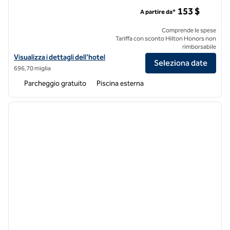
Tropicana Los Cabos, Tapestry Collection by Hilton
153 $
A partire da*
Comprende le spese
Tariffa con sconto Hilton Honors non
rimborsabile
Visualizza i dettagli dell'hotel Tropicana Los Cabos, Tapestry Collecti
Visualizza i dettagli dell'hotel
Seleziona date
696,70 miglia
Parcheggio gratuito
Piscina esterna
1
/
13
immagine precedente
immagi
1 di 13