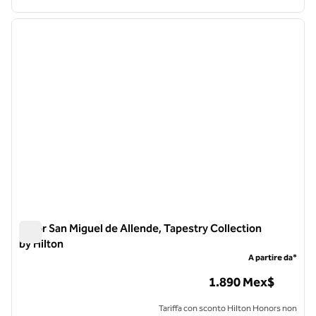
1
/
12
immagine precedente
immagi
1 di 12
Albor San Miguel de Allende, Tapestry Collection
by Hilton
Albor San Miguel de Allende, Tapestry Collection by Hilton
A partire da*
1.890 Mex$
Tariffa con sconto Hilton Honors non