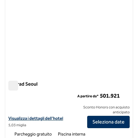
Conrad Seoul
Conrad Seoul
501.921
A partire da*
Sconto Honors con acquisto
anticipato
Visualizza i dettagli dell'hotel del Conrad Seoul
Visualizza i dettagli dell'hotel
Seleziona date
5,03 miglia
Parcheggio gratuito
Piscina interna