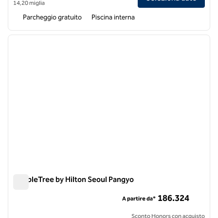
14,20 miglia
Parcheggio gratuito
Piscina interna
1
/
12
immagine precedente
immagi
1 di 12
DoubleTree by Hilton Seoul Pangyo
DoubleTree by Hilton Seoul Pangyo
186.324
A partire da*
Sconto Honors con acquisto