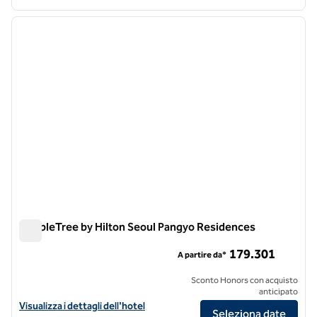
1
/
12
immagine precedente
immagi
1 di 12
DoubleTree by Hilton Seoul Pangyo Residences
DoubleTree by Hilton Seoul Pangyo Residences
179.301
A partire da*
Sconto Honors con acquisto
anticipato
Visualizza i dettagli dell'hotel DoubleTree by Hilton Seoul Pangyo R
Visualizza i dettagli dell'hotel
Seleziona date