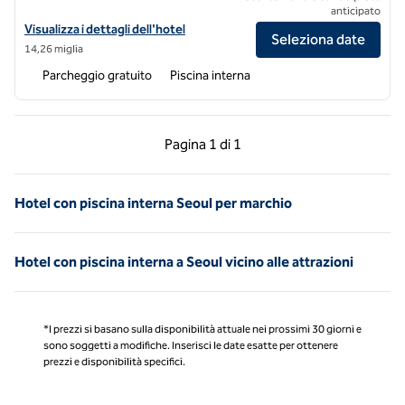
anticipato
Visualizza i dettagli dell'hotel DoubleTree by Hilton Seoul Pangyo
Visualizza i dettagli dell'hotel
Seleziona date
14,26 miglia
Parcheggio gratuito
Piscina interna
Pagina precedente, 1 di 1
Pagina successiva, 1 
Pagina
1 di 1
Pagina 1 di 1
Hotel con piscina interna Seoul per marchio
Hotel con piscina interna a Seoul vicino alle attrazioni
*I prezzi si basano sulla disponibilità attuale nei prossimi 30 giorni e
sono soggetti a modifiche. Inserisci le date esatte per ottenere
prezzi e disponibilità specifici.