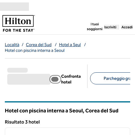
Vai al contenuto
,
apre una nuo
I tuoi
Iscriviti
Accedi
soggiorni
Località
/
Corea del Sud
/
Hotel a Seul
/
Hotel con piscina interna a Seoul
Confronta
Parcheggio gratui
hotel
Filtri consigliati
Hotel con piscina interna a Seoul, Corea del Sud
Risultato 3 hotel
1
/
12
Risultato 3 hotel
immagine precedente
immagi
1 di 12