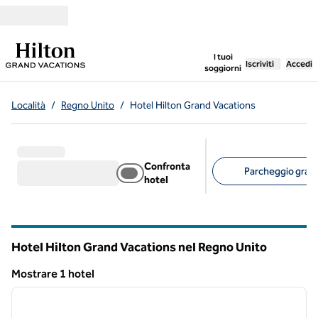
Vai al contenuto
,
apre una nuo
I tuoi
Iscriviti
Accedi
soggiorni
Località
/
Regno Unito
/
Hotel Hilton Grand Vacations
Confronta
Parcheggio gratui
hotel
Filtri consigliati
Hotel Hilton Grand Vacations nel Regno Unito
Mostrare 1 hotel
1
/
12
Mostrare 1 hotel
immagine precedente
immagi
1 di 12