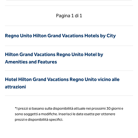
Pagina precedente, 1 di 1
Pagina successiva, 1 
Pagina
1 di 1
Pagina 1 di 1
Regno Unito Hilton Grand Vacations Hotels by City
Hilton Grand Vacations Regno Unito Hotel by
Amenities and Features
Hotel Hilton Grand Vacations Regno Unito vicino alle
attrazioni
*I prezzi si basano sulla disponibilità attuale nei prossimi 30 giorni e
sono soggetti a modifiche. Inserisci le date esatte per ottenere
prezzi e disponibilità specifici.