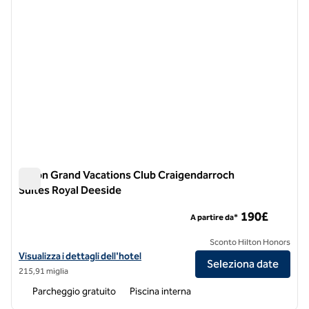
Hilton Grand Vacations Club Craigendarroch
Suites Royal Deeside
Hilton Grand Vacations Club Craigendarroch Suites Royal De
190£
A partire da*
Sconto Hilton Honors
Visualizza i dettagli dell'hotel per l'Hilton Grand Vacations Club Cra
Visualizza i dettagli dell'hotel
Seleziona date
215,91 miglia
Parcheggio gratuito
Piscina interna