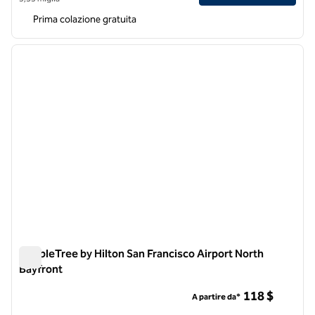
Prima colazione gratuita
1
/
12
immagine precedente
immagi
1 di 12
DoubleTree by Hilton San Francisco Airport North
Bayfront
DoubleTree by Hilton San Francisco Airport North Bayfront
118 $
A partire da*