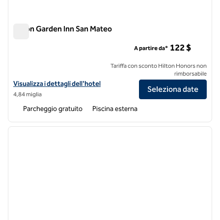
Hilton Garden Inn San Mateo
Hilton Garden Inn San Mateo
122 $
A partire da*
Tariffa con sconto Hilton Honors non
rimborsabile
Visualizza i dettagli dell'hotel Hilton Garden Inn San Mateo
Visualizza i dettagli dell'hotel
Seleziona date
4,84 miglia
Parcheggio gratuito
Piscina esterna
1
/
12
immagine precedente
immagi
1 di 12