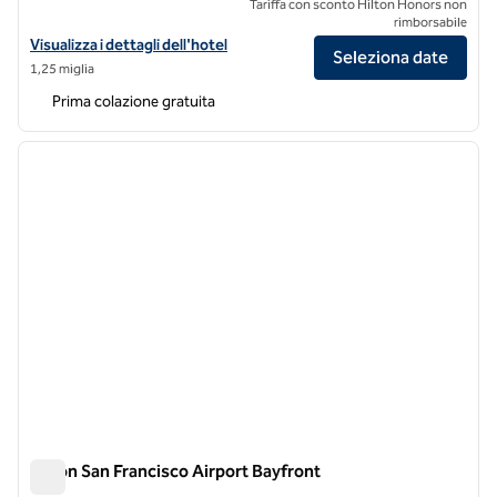
Tariffa con sconto Hilton Honors non
rimborsabile
Visualizza i dettagli dell'hotel Hampton Inn & Suites San Francisco-
Visualizza i dettagli dell'hotel
Seleziona date
1,25 miglia
Prima colazione gratuita
1
/
12
immagine precedente
immagi
1 di 12
Hilton San Francisco Airport Bayfront
Hilton San Francisco Airport Bayfront