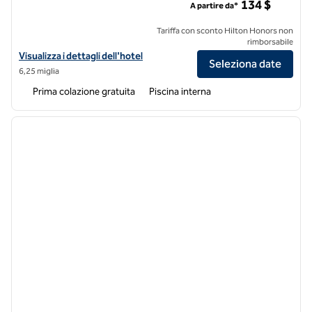
134 $
A partire da*
Tariffa con sconto Hilton Honors non
rimborsabile
Visualizza i dettagli dell'hotel Homewood Suites by Hilton San Franc
Visualizza i dettagli dell'hotel
Seleziona date
6,25 miglia
Prima colazione gratuita
Piscina interna
1
/
12
immagine precedente
immagi
1 di 12