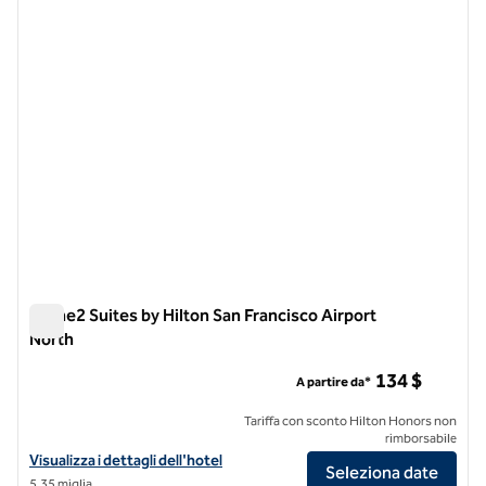
immagine precedente
immagi
1 di 12
Home2 Suites by Hilton San Francisco Airport
North
Home2 Suites by Hilton San Francisco Airport North
134 $
A partire da*
Tariffa con sconto Hilton Honors non
rimborsabile
Visualizza i dettagli dell'hotel Home2 Suites by Hilton San Francisco 
Visualizza i dettagli dell'hotel
Seleziona date
5,35 miglia