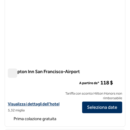
Hampton Inn San Francisco-Airport
Hampton Inn San Francisco-Airport
118 $
A partire da*
Tariffa con sconto Hilton Honors non
rimborsabile
Visualizza i dettagli dell'hotel Hampton Inn San Francisco-Airport
Visualizza i dettagli dell'hotel
Seleziona date
5,32 miglia
Prima colazione gratuita
1
/
12