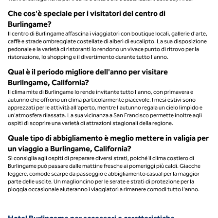
Che cos'è speciale per i visitatori del centro di
Burlingame?
Il centro di Burlingame affascina i viaggiatori con boutique locali, gallerie d'arte,
caffè e strade ombreggiate costellate di alberi di eucalipto. La sua disposizione
pedonale e la varietà di ristoranti lo rendono un vivace punto di ritrovo per la
ristorazione, lo shopping e il divertimento durante tutto l'anno.
Qual è il periodo migliore dell'anno per visitare
Burlingame, California?
Il clima mite di Burlingame lo rende invitante tutto l'anno, con primavera e
autunno che offrono un clima particolarmente piacevole. I mesi estivi sono
apprezzati per le attività all'aperto, mentre l'autunno regala un cielo limpido e
un'atmosfera rilassata. La sua vicinanza a San Francisco permette inoltre agli
ospiti di scoprire una varietà di attrazioni stagionali della regione.
Quale tipo di abbigliamento è meglio mettere in valigia per
un viaggio a Burlingame, California?
Si consiglia agli ospiti di preparare diversi strati, poiché il clima costiero di
Burlingame può passare dalle mattine fresche ai pomeriggi più caldi. Giacche
leggere, comode scarpe da passeggio e abbigliamento casual per la maggior
parte delle uscite. Un maglioncino per le serate e strati di protezione per la
pioggia occasionale aiuteranno i viaggiatori a rimanere comodi tutto l'anno.