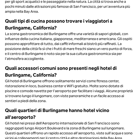
per gli sport acquatici e le passeggiate nella natura. La città si trova anche a
pochi minuti dalle attrazioni più famose di San Francisco, per un'avventura più
ampia nella Bay Area.
Quali tipi di cucina possono trovare i viaggiatori a
Burlingame, California?
La scena gastronomica del Burlingame offre una varietà di sapori globali, con
influenze della cucina italiana, giapponese, mediterranea e americana. Gli ospiti
possono approfittare di tutto, dai caffè informali ai bistrò più raffinati. La
posizione della città fa sì che i frutti di mare freschi siano un vero punto di forza,
e il centro di Burlingame è noto sia per la sua cultura gastronomica sia per
l'atmosfera accogliente.
Quali accessori comuni sono presenti negli hotel di
Burlingame, California?
Gli hotel di Burlingame offrono solitamente servizi come fitness center,
ristorazione in loco, business center e WiFi gratuito. Molte sono dotate di
piscine e comode navette per l'aeroporto per facilitare i viaggi. Alcune proprietà
si trovano lungo il lungomare, con viste panoramiche e un facile accesso ai
sentieri a piedi della zona.
Quali quartieri di Burlingame hanno hotel vicino
all'aeroporto?
Gli hotel nei pressi dell'Aeroporto internazionale di San Francisco sono
raggruppati lungo Airport Boulevard e la zona di Burlingame sul lungomare.
Questi quartieri offrono un rapido accesso all'aeroporto, viste sull'acqua e sono
vicini ai collegamenti per il centro città e altre destinazioni della Bay Area.