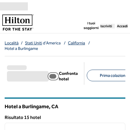
Vai al contenuto
,
apre una nuo
I tuoi
Iscriviti
Accedi
soggiorni
Località
/
Stati Uniti
d'America
/
California
/
Hotel a Burlingame
Confronta
Prima colazione g
hotel
Filtri consigliati
Hotel a Burlingame,
CA
California
Risultato 15 hotel
1
/
12
Risultato 15 hotel
immagine precedente
immagi
1 di 12