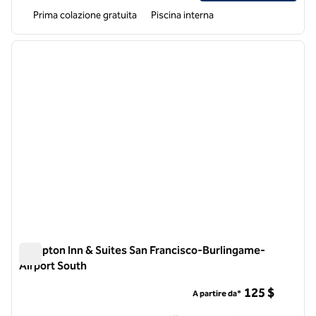
Prima colazione gratuita
Piscina interna
1
/
12
immagine precedente
immagi
1 di 12
Hampton Inn & Suites San Francisco-Burlingame-
Airport South
Hampton Inn & Suites San Francisco-Burlingame-Airport Sou
125 $
A partire da*