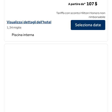
107 $
A partire da*
Tariffa con sconto Hilton Honors non
rimborsabile
Visualizza i dettagli dell'hotel per l'Hilton San Francisco Airport Bayfr
Visualizza i dettagli dell'hotel
Seleziona date
1,34 miglia
Piscina interna
1
/
12
immagine precedente
immagi
1 di 12