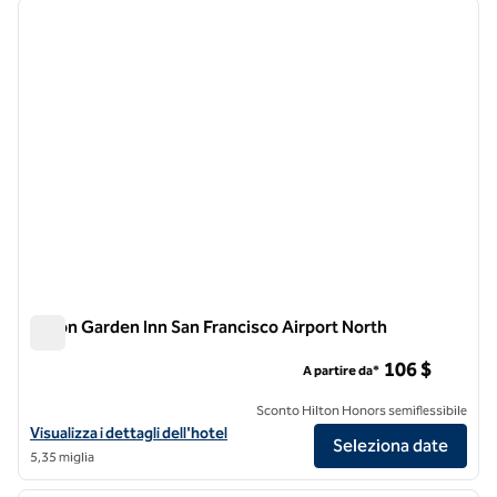
immagine precedente
immagi
1 di 12
Hilton Garden Inn San Francisco Airport North
Hilton Garden Inn San Francisco Airport North
106 $
A partire da*
Sconto Hilton Honors semiflessibile
Visualizza i dettagli dell'hotel Hilton Garden Inn San Francisco Airpor
Visualizza i dettagli dell'hotel
Seleziona date
5,35 miglia
1
/
12