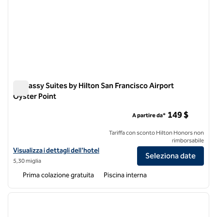
Embassy Suites by Hilton San Francisco Airport
Oyster Point
Embassy Suites by Hilton San Francisco Airport Oyster Point
149 $
A partire da*
Tariffa con sconto Hilton Honors non
rimborsabile
Visualizza i dettagli dell'hotel Embassy Suites by Hilton San Francisc
Visualizza i dettagli dell'hotel
Seleziona date
5,30 miglia
Prima colazione gratuita
Piscina interna
1
/
12
immagine precedente
immagi
1 di 12