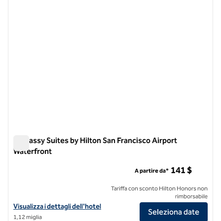
Embassy Suites by Hilton San Francisco Airport
Waterfront
Embassy Suites by Hilton San Francisco Airport Waterfront
141 $
A partire da*
Tariffa con sconto Hilton Honors non
rimborsabile
Visualizza i dettagli dell'hotel Embassy Suites by Hilton San Francisc
Visualizza i dettagli dell'hotel
Seleziona date
1,12 miglia