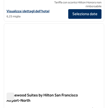
Tariffa con sconto Hilton Honors non
rimborsabile
Visualizza i dettagli dell'hotel DoubleTree by Hilton San Francisco Ai
Visualizza i dettagli dell'hotel
Seleziona date
6,25 miglia
1
/
12
immagine precedente
immagi
1 di 12
Homewood Suites by Hilton San Francisco
Airport-North
Homewood Suites by Hilton San Francisco Airport-North