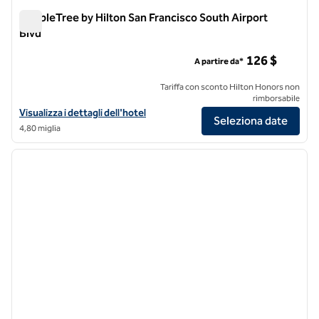
DoubleTree by Hilton San Francisco South Airport
Blvd
DoubleTree by Hilton San Francisco South Airport Blvd
126 $
A partire da*
Tariffa con sconto Hilton Honors non
rimborsabile
Visualizza i dettagli dell'hotel DoubleTree by Hilton San Francisco So
Visualizza i dettagli dell'hotel
Seleziona date
4,80 miglia
1
/
12
immagine precedente
immagi
1 di 12