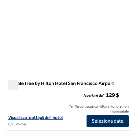
DoubleTree by Hilton Hotel San Francisco Airport
DoubleTree by Hilton Hotel San Francisco Airport
129 $
A partire da*
Tariffa con sconto Hilton Honors non
rimborsabile
Visualizza i dettagli dell'hotel DoubleTree by Hilton Hotel San Francis
Visualizza i dettagli dell'hotel
Seleziona date
0,95 miglia
1
/
12
immagine precedente
immagi
1 di 12