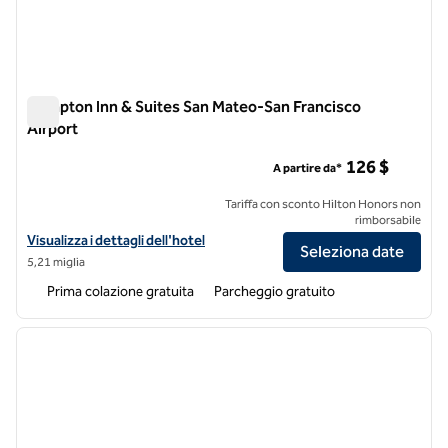
Hampton Inn & Suites San Mateo-San Francisco
Airport
Hampton Inn & Suites San Mateo-San Francisco Airport
126 $
A partire da*
Tariffa con sconto Hilton Honors non
rimborsabile
Visualizza i dettagli dell'hotel per l'aeroporto Hampton Inn & Suites
Visualizza i dettagli dell'hotel
Seleziona date
5,21 miglia
Prima colazione gratuita
Parcheggio gratuito
1
/
12
immagine precedente
immagi
1 di 12