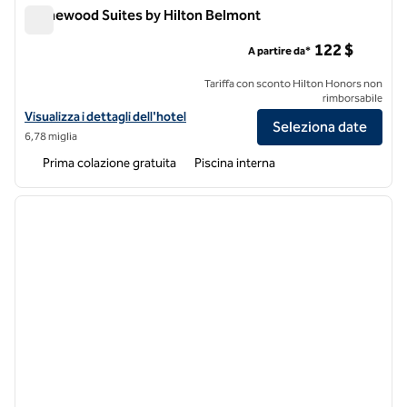
Homewood Suites by Hilton Belmont
Homewood Suites by Hilton Belmont
122 $
A partire da*
Tariffa con sconto Hilton Honors non
rimborsabile
Visualizza i dettagli dell'hotel Homewood Suites by Hilton Belmont
Visualizza i dettagli dell'hotel
Seleziona date
6,78 miglia
Prima colazione gratuita
Piscina interna
1
/
12
immagine precedente
immagi
1 di 12