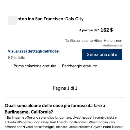
Hampton Inn San Francisco-Daly City
Hampton Inn San Francisco-Daly City
162 $
A partire da*
Tariffa con sconto Hilton Honors non
rimborsabile
Visualizza i dettagli dell'hotel Hampton Inn San Francisco-Daly City
Visualizza i dettagli dell'hotel
Seleziona date
9,34 miglia
Prima colazione gratuita
Parcheggio gratuito
Pagina precedente, 1 di 1
Pagina successiva, 1 
Pagina
1 di 1
Pagina 1 di 1
Quali sono alcune delle cose più famose da fare a
Burlingame, California?
Il Burlingame offre uno splendido lungomare, vivaci negozi in centro città e
attività all'aperto lungo il Bay Trail. I parchi locali come il Washington Park
offrono spazi verdi per le famiglie, mentre l'area ricreativa Coyote Point è ideale