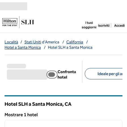
Vai al contenuto
,
apre una nuo
I tuoi
Iscriviti
Accedi
soggiorni
Località
/
Stati Uniti
d'America
/
California
/
Hotel a Santa Monica
/
Hotel SLH a Santa Monica
Confronta
Ideale per gli ani
hotel
Filtri consigliati
Hotel SLH a Santa Monica,
CA
California
Mostrare 1 hotel
1
/
8
Mostrare 1 hotel
immagine precedente
immagi
1 di 8