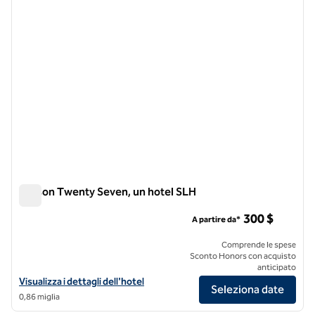
Maison Twenty Seven, un hotel SLH
Maison Twenty Seven, un hotel SLH
300 $
A partire da*
Comprende le spese
Sconto Honors con acquisto
anticipato
Visualizza i dettagli dell'hotel Maison Twenty Seven, a SLH Hotel
Visualizza i dettagli dell'hotel
Seleziona date
0,86 miglia