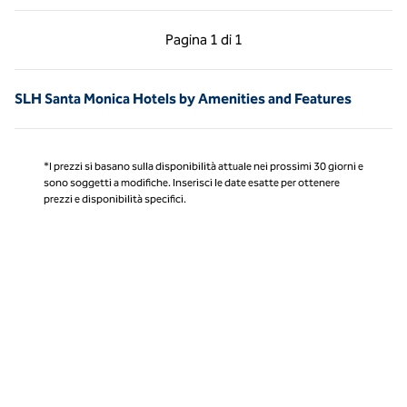
Pagina precedente, 1 di 1
Pagina successiva, 1 
Pagina
1 di 1
Pagina 1 di 1
SLH Santa Monica Hotels by Amenities and Features
*I prezzi si basano sulla disponibilità attuale nei prossimi 30 giorni e
sono soggetti a modifiche. Inserisci le date esatte per ottenere
prezzi e disponibilità specifici.