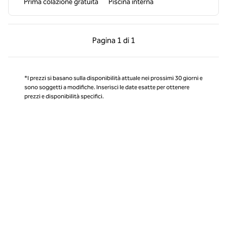
Prima colazione gratuita
Piscina interna
Pagina precedente, 1 di 1
Pagina successiva, 1 
Pagina
1 di 1
Pagina 1 di 1
*I prezzi si basano sulla disponibilità attuale nei prossimi 30 giorni e
sono soggetti a modifiche. Inserisci le date esatte per ottenere
prezzi e disponibilità specifici.