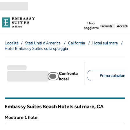
Vai al contenuto
,
apre una nuo
I tuoi
Iscriviti
Accedi
soggiorni
Località
/
Stati Uniti
d'America
/
California
/
Hotel sul mare
/
Hotel Embassy Suites sulla spiaggia
Confronta
Prima colazione g
hotel
Filtri consigliati
Embassy Suites Beach Hotels sul mare,
CA
California
Mostrare 1 hotel
1
/
12
Mostrare 1 hotel
immagine precedente
immagi
1 di 12