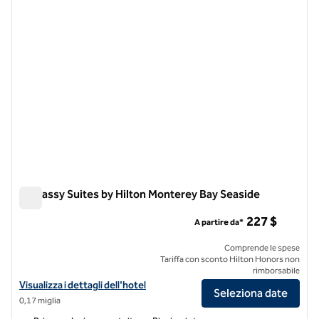
Embassy Suites by Hilton Monterey Bay Seaside
Embassy Suites by Hilton Monterey Bay Seaside
227 $
A partire da*
Comprende le spese
Tariffa con sconto Hilton Honors non
rimborsabile
Visualizza i dettagli dell'hotel Embassy Suites by Hilton Monterey Ba
Visualizza i dettagli dell'hotel
Seleziona date
0,17 miglia