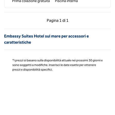
Prima colazione gratuita
Piscina interna
Pagina precedente, 1 di 1
Pagina successiva, 1 
Pagina
1 di 1
Pagina 1 di 1
Embassy Suites Hotel sul mare per accessori e
caratteristiche
*I prezzi si basano sulla disponibilità attuale nei prossimi 30 giorni e
sono soggetti a modifiche. Inserisci le date esatte per ottenere
prezzi e disponibilità specifici.