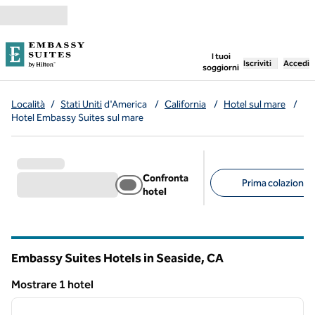
Vai al contenuto
,
apre una nuo
I tuoi
Iscriviti
Accedi
soggiorni
Località
/
Stati Uniti
d'America
/
California
/
Hotel sul mare
/
Hotel Embassy Suites sul mare
Confronta
Prima colazione g
hotel
Filtri consigliati
Embassy Suites Hotels in Seaside,
CA
California
Mostrare 1 hotel
1
/
12
Mostrare 1 hotel
immagine precedente
immagi
1 di 12