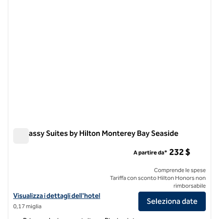
Embassy Suites by Hilton Monterey Bay Seaside
Embassy Suites by Hilton Monterey Bay Seaside
232 $
A partire da*
Comprende le spese
Tariffa con sconto Hilton Honors non
rimborsabile
Visualizza i dettagli dell'hotel Embassy Suites by Hilton Monterey Ba
Visualizza i dettagli dell'hotel
Seleziona date
0,17 miglia