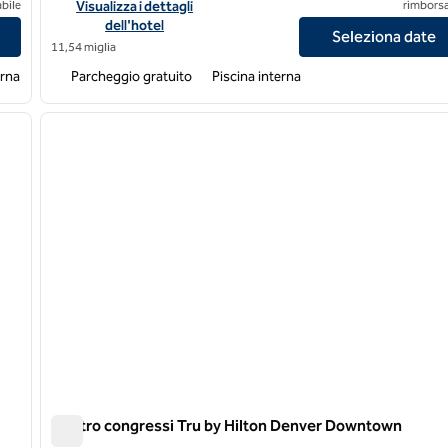
ch Center South
Visualizza i dettagli dell'hotel DoubleTree by Hilton Hotel De
bile
Visualizza i dettagli
rimborsa
dell'hotel
Seleziona date
11,54 miglia
erna
Parcheggio gratuito
Piscina interna
/
12
1
immagine successiva
immagine precedente
1 di 12
Centro congressi Tru by Hilton Denver Downtown
Centro congressi Tru by Hilton Denver Downtown