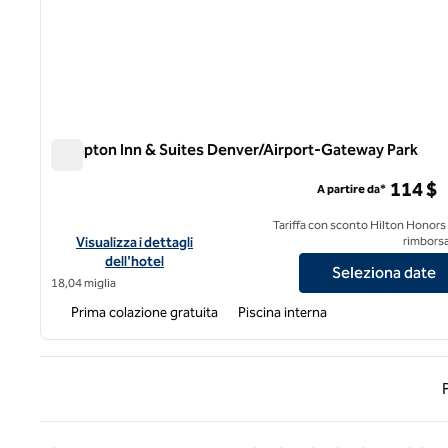
Hampton Inn & Suites Denver/Airport-Gateway Park
Hampton Inn & Suites Denver/Airport-Gateway Park
114 $
A partire da*
Tariffa con sconto Hilton Honors
Visualizza i dettagli dell'hotel Hampton Inn & Suites Denver
Visualizza i dettagli
rimborsa
dell'hotel
Seleziona date
18,04 miglia
Prima colazione gratuita
Piscina interna
Pagin