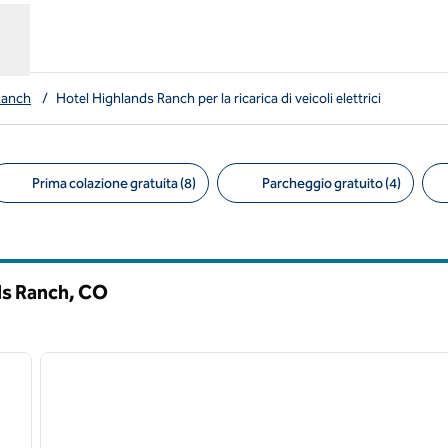
Ranch
/
Hotel Highlands Ranch per la ricarica di veicoli elettrici
Prima colazione gratuita (8)
Parcheggio gratuito (4)
tri consigliati
nds Ranch,
CO
/
12
1
immagine successiva
immagine precedente
1 di 12