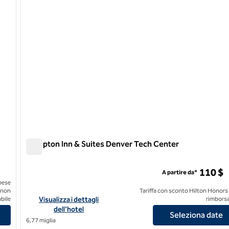
Hampton Inn & Suites Denver Tech Center
Hampton Inn & Suites Denver Tech Center
110 $
A partire da*
pese
 non
Tariffa con sconto Hilton Honors
 Golf & Spa Resort
Visualizza i dettagli dell'hotel per l'Hampton Inn & Suites D
bile
Visualizza i dettagli
rimborsa
dell'hotel
Seleziona date
6,77 miglia