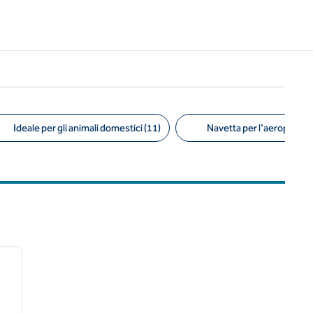
Ideale per gli animali domestici (11)
Navetta per l'aeroporto (
/
12
immagine successiva