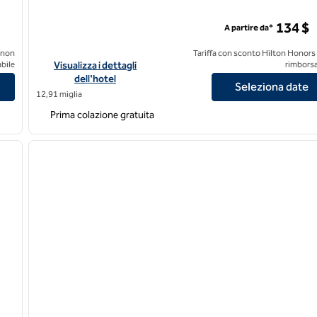
134 $
A partire da*
 non
Tariffa con sconto Hilton Honors
wntown Convention Center
Visualizza i dettagli dell'hotel Tru by Hilton Denver Downt
bile
Visualizza i dettagli
rimborsa
dell'hotel
Seleziona date
12,91 miglia
Prima colazione gratuita
/
12
1
immagine successiva
immagine precedente
1 di 12