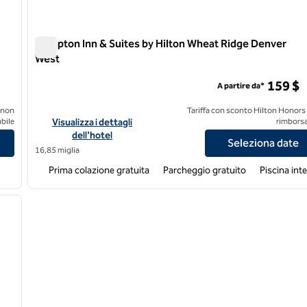
Hampton Inn & Suites by Hilton Wheat Ridge Denver
West
Hampton Inn & Suites by Hilton Wheat Ridge Denver Wes
159 $
A partire da*
 non
Tariffa con sconto Hilton Honors
 Union Station
Visualizza i dettagli dell'hotel Hampton Inn & Suites by Hil
bile
Visualizza i dettagli
rimborsa
dell'hotel
Seleziona date
16,85 miglia
Prima colazione gratuita
Parcheggio gratuito
Piscina int
/
12
immagine successiva