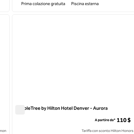
Prima colazione gratuita
Piscina esterna
/
12
1
immagine successiva
immagine precedente
1 di 12
DoubleTree by Hilton Hotel Denver - Aurora
DoubleTree by Hilton Hotel Denver - Aurora
110 $
A partire da*
 non
Tariffa con sconto Hilton Honors