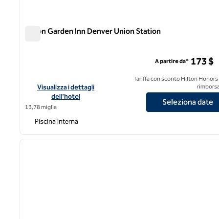
Hilton Garden Inn Denver Union Station
Hilton Garden Inn Denver Union Station
173 $
A partire da*
Tariffa con sconto Hilton Honors
Visualizza i dettagli dell'hotel per l'Hilton Garden Inn Denver
Visualizza i dettagli
rimborsa
dell'hotel
Seleziona date
13,78 miglia
Piscina interna
1
immagine precedente
1 di 12