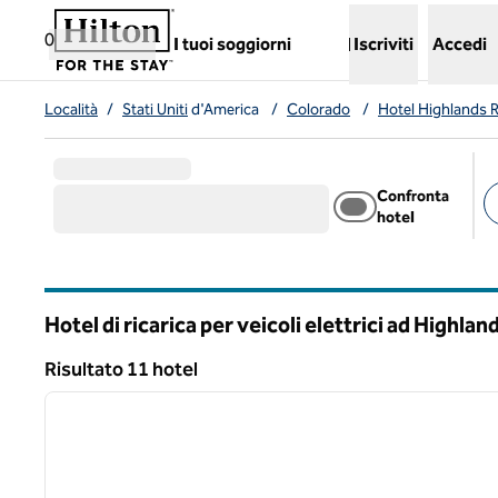
Vai al contenuto
,
apre una nuova scheda
0
I tuoi soggiorni
Iscriviti
Accedi
Località
/
Stati Uniti
d'America
/
Colorado
/
Hotel Highlands 
Confronta
hotel
Fil
Hotel di ricarica per veicoli elettrici ad Highla
Colorado
Risultato 11 hotel
1
Risultato 11 hotel
immagine precedente
1 di 12