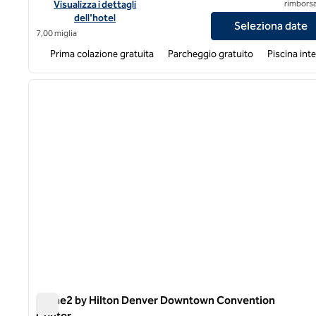
Visualizza i dettagli dell'hotel per l'Hampton Inn Denver Te
Visualizza i dettagli
rimborsa
dell'hotel
Seleziona date
7,00 miglia
Prima colazione gratuita
Parcheggio gratuito
Piscina int
1
immagine precedente
1 di 12
Home2 by Hilton Denver Downtown Convention
Center