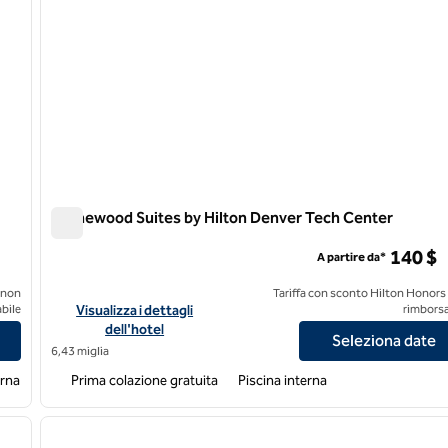
Homewood Suites by Hilton Denver Tech Center
Homewood Suites by Hilton Denver Tech Center
140 $
A partire da*
 non
Tariffa con sconto Hilton Honors
er/Highlands Ranch
Visualizza i dettagli dell'hotel per Homewood Suites by Hilt
bile
Visualizza i dettagli
rimborsa
dell'hotel
Seleziona date
6,43 miglia
erna
Prima colazione gratuita
Piscina interna
/
12
1
immagine successiva
immagine precedente
1 di 12