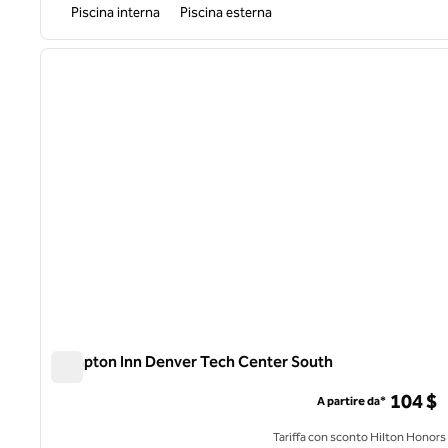
Piscina interna
Piscina esterna
1
immagine precedente
1 di 12
Hampton Inn Denver Tech Center South
Hampton Inn Denver Tech Center South
104 $
A partire da*
Tariffa con sconto Hilton Honors