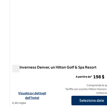
The Inverness Denver, un Hilton Golf & Spa Resort
The Inverness Denver, un Hilton Golf & Spa Resort
198 $
A partire da*
Comprende le s
Tariffa con sconto Hilton Honors
Visualizza i dettagli dell'hotel The Inverness Denver, a Hilton
Visualizza i dettagli
rimborsa
dell'hotel
Seleziona date
6,46 miglia