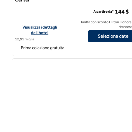
Home2 by Hilton Denver Downtown Convention Center
144 $
A partire da*
Tariffa con sconto Hilton Honors
Visualizza i dettagli dell'hotel Home2 by Hilton Denver Do
Visualizza i dettagli
rimborsa
dell'hotel
Seleziona date
12,91 miglia
Prima colazione gratuita
1
immagine precedente
1 di 12