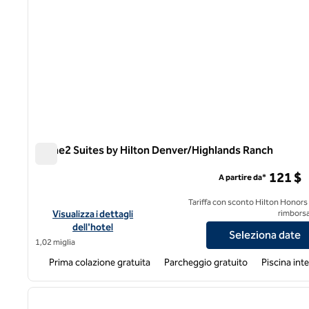
Home2 Suites by Hilton Denver/Highlands Ranch
Home2 Suites by Hilton Denver/Highlands Ranch
121 $
A partire da*
Tariffa con sconto Hilton Honors
Visualizza i dettagli dell'hotel Home2 Suites by Hilton Denv
Visualizza i dettagli
rimborsa
dell'hotel
Seleziona date
1,02 miglia
Prima colazione gratuita
Parcheggio gratuito
Piscina int
1
immagine precedente
1 di 12