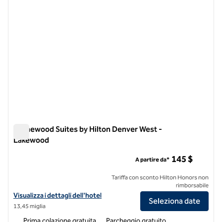
Homewood Suites by Hilton Denver West -
Lakewood
Homewood Suites by Hilton Denver West - Lakewood
145 $
A partire da*
Tariffa con sconto Hilton Honors non
rimborsabile
Visualizza i dettagli dell'hotel Homewood Suites by Hilton Denver W
Visualizza i dettagli dell'hotel
Seleziona date
13,45 miglia
Prima colazione gratuita
Parcheggio gratuito