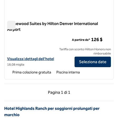
Homewood Suites by Hilton Denver International
Airport
Homewood Suites by Hilton Denver International Airport
126 $
A partire da*
Tariffa con sconto Hilton Honors non
rimborsabile
Visualizza i dettagli dell'hotel Homewood Suites by Hilton Denver Int
Visualizza i dettagli dell'hotel
Seleziona date
18,08 miglia
Prima colazione gratuita
Piscina interna
Pagina precedente, 1 di 1
Pagina successiva, 1 
Pagina
1 di 1
Pagina 1 di 1
Hotel Highlands Ranch per soggiorni prolungati per
marchio