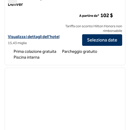
Denver
Home2 Suites by Hilton Aurora Medical Center Denver
102 $
A partire da*
Tariffa con sconto Hilton Honors non
rimborsabile
Visualizza i dettagli dell'hotel Home2 Suites by Hilton Aurora Medica
Visualizza i dettagli dell'hotel
Seleziona date
15,43 miglia
Prima colazione gratuita
Parcheggio gratuito
Piscina interna
1
/
11
immagine precedente
immagi
1 di 11