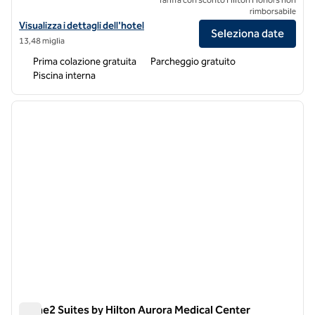
rimborsabile
Visualizza i dettagli dell'hotel Home2 Suites by Hilton Denver West -
Visualizza i dettagli dell'hotel
Seleziona date
13,48 miglia
Prima colazione gratuita
Parcheggio gratuito
Piscina interna
1
/
12
immagine precedente
immagi
1 di 12
Home2 Suites by Hilton Aurora Medical Center