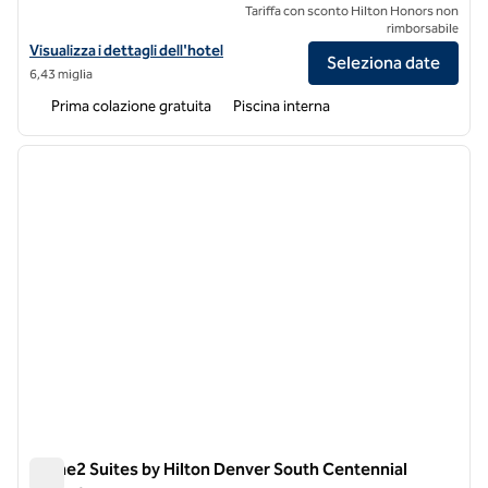
Tariffa con sconto Hilton Honors non
rimborsabile
Visualizza i dettagli dell'hotel per Homewood Suites by Hilton Denv
Visualizza i dettagli dell'hotel
Seleziona date
6,43 miglia
Prima colazione gratuita
Piscina interna
1
/
12
immagine precedente
immagi
1 di 12
Home2 Suites by Hilton Denver South Centennial