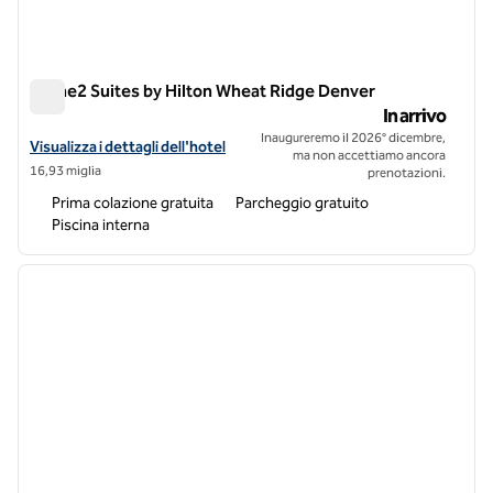
Home2 Suites by Hilton Wheat Ridge Denver
Home2 Suites by Hilton Wheat Ridge Denver
In arrivo
Inaugureremo il 2026° dicembre,
Visualizza i dettagli dell'hotel Home2 Suites by Hilton Wheat Ridge 
Visualizza i dettagli dell'hotel
ma non accettiamo ancora
16,93 miglia
prenotazioni.
Prima colazione gratuita
Parcheggio gratuito
Piscina interna
1
/
12
immagine precedente
immagi
1 di 12