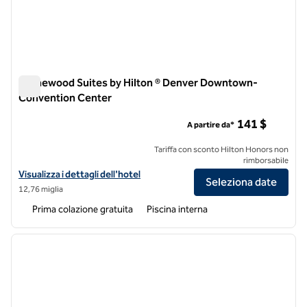
Homewood Suites by Hilton ® Denver Downtown-
Convention Center
Homewood Suites by Hilton ® Denver Downtown-Conventio
141 $
A partire da*
Tariffa con sconto Hilton Honors non
rimborsabile
Visualizza i dettagli dell'hotel Homewood Suites by Hilton® Denv
Visualizza i dettagli dell'hotel
Seleziona date
12,76 miglia
Prima colazione gratuita
Piscina interna
1
/
12
immagine precedente
immagi
1 di 12