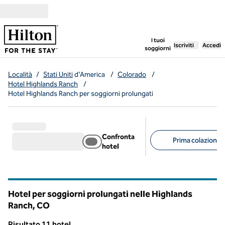
Vai al contenuto
,
apre una nuo
I tuoi
Iscriviti
Accedi
soggiorni
Località
/
Stati Uniti
d'America
/
Colorado
/
Hotel Highlands Ranch
/
Hotel Highlands Ranch per soggiorni prolungati
Confronta
Prima colazione g
hotel
Filtri consigliati
Hotel per soggiorni prolungati nelle Highlands
Ranch,
CO
Colorado
Risultato 11 hotel