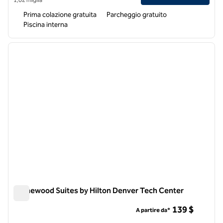
Prima colazione gratuita
Parcheggio gratuito
Piscina interna
1
/
12
immagine precedente
immagi
1 di 12
Homewood Suites by Hilton Denver Tech Center
Homewood Suites by Hilton Denver Tech Center
139 $
A partire da*