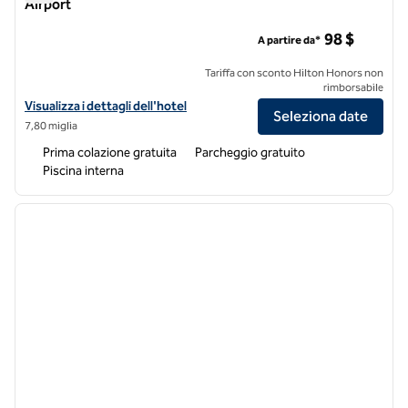
Airport
Home2 Suites by Hilton Denver South Centennial Airport
98 $
A partire da*
Tariffa con sconto Hilton Honors non
rimborsabile
Visualizza i dettagli dell'hotel Home2 Suites by Hilton Denver South 
Visualizza i dettagli dell'hotel
Seleziona date
7,80 miglia
Prima colazione gratuita
Parcheggio gratuito
Piscina interna
1
/
12
immagine precedente
immagi
1 di 12