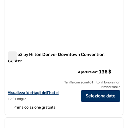
Home2 by Hilton Denver Downtown Convention
Center
Home2 by Hilton Denver Downtown Convention Center
136 $
A partire da*
Tariffa con sconto Hilton Honors non
rimborsabile
Visualizza i dettagli dell'hotel Home2 by Hilton Denver Downtown 
Visualizza i dettagli dell'hotel
Seleziona date
12,91 miglia
Prima colazione gratuita
1
/
12
immagine precedente
immagi
1 di 12