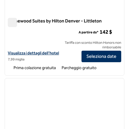
Homewood Suites by Hilton Denver - Littleton
Homewood Suites by Hilton Denver - Littleton
142 $
A partire da*
Tariffa con sconto Hilton Honors non
rimborsabile
Visualizza i dettagli dell'hotel Homewood Suites by Hilton Denver - L
Visualizza i dettagli dell'hotel
Seleziona date
7,99 miglia
Prima colazione gratuita
Parcheggio gratuito
1
/
12
immagine precedente
immagi
1 di 12