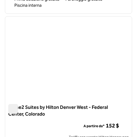
Piscina interna
1
/
12
immagine precedente
immagi
1 di 12
Home2 Suites by Hilton Denver West - Federal
Center, Colorado
Home2 Suites by Hilton Denver West - Federal Center, Color
152 $
A partire da*
Tariffa con sconto Hilton Honors non