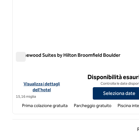
Homewood Suites by Hilton Broomfield Boulder
Homewood Suites by Hilton Broomfield Boulder
Disponibilità esaur
Visualizza i dettagli dell'hotel Homewood Suites by Hilton B
Visualizza i dettagli
Controlla le date dispon
dell'hotel
Seleziona date
15,16 miglia
Prima colazione gratuita
Parcheggio gratuito
Piscina int
Pagin