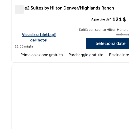
Home2 Suites by Hilton Denver/Highlands Ranch
Home2 Suites by Hilton Denver/Highlands Ranch
121 $
A partire da*
Tariffa con sconto Hilton Honors
Visualizza i dettagli dell'hotel Home2 Suites by Hilton Denv
Visualizza i dettagli
rimborsa
dell'hotel
Seleziona date
11,56 miglia
Prima colazione gratuita
Parcheggio gratuito
Piscina int
1
immagine precedente
1 di 12