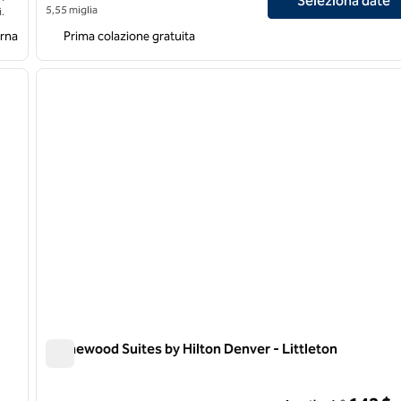
Seleziona date
5,55 miglia
.
erna
Prima colazione gratuita
/
12
1
immagine successiva
immagine precedente
1 di 12
Homewood Suites by Hilton Denver - Littleton
Homewood Suites by Hilton Denver - Littleton
tion Center