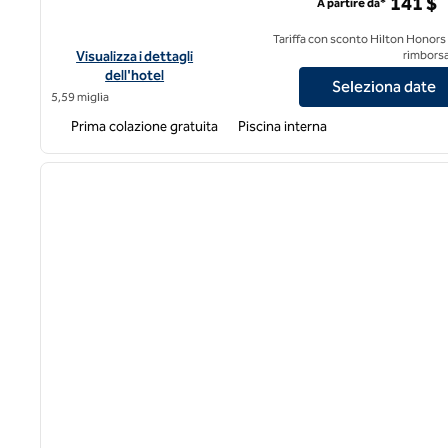
141 $
A partire da*
Tariffa con sconto Hilton Honors
Visualizza i dettagli dell'hotel Homewood Suites by Hilto
Visualizza i dettagli
rimborsa
dell'hotel
Seleziona date
5,59 miglia
Prima colazione gratuita
Piscina interna
1
immagine precedente
1 di 12