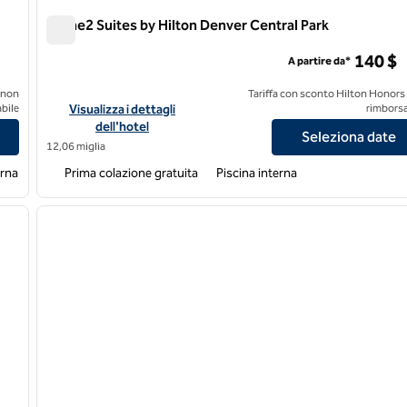
Home2 Suites by Hilton Denver Central Park
Home2 Suites by Hilton Denver Central Park
140 $
A partire da*
 non
Tariffa con sconto Hilton Honors
er/Highlands Ranch
Visualizza i dettagli dell'hotel Home2 Suites by Hilton Denver
bile
Visualizza i dettagli
rimborsa
dell'hotel
Seleziona date
12,06 miglia
erna
Prima colazione gratuita
Piscina interna
/
12
1
immagine successiva
immagine precedente
1 di 12