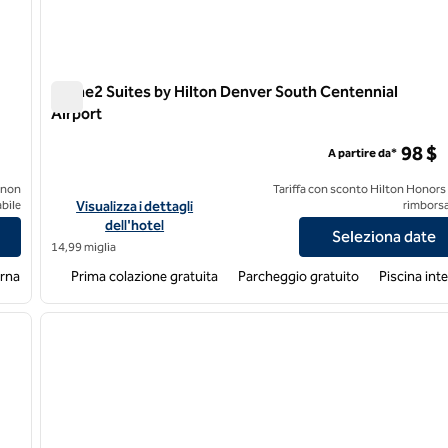
Home2 Suites by Hilton Denver South Centennial
Airport
Home2 Suites by Hilton Denver South Centennial Airport
98 $
A partire da*
 non
Tariffa con sconto Hilton Honors
a Medical Center Denver
Visualizza i dettagli dell'hotel Home2 Suites by Hilton Denve
bile
Visualizza i dettagli
rimborsa
dell'hotel
Seleziona date
14,99 miglia
erna
Prima colazione gratuita
Parcheggio gratuito
Piscina int
/
12
1
immagine successiva
immagine precedente
1 di 12