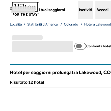
Vai al contenuto
,
apre una nuova scheda
0
I tuoi soggiorni
Iscriviti
Accedi
Località
/
Stati Uniti
d'America
/
Colorado
/
Hotel a Lakewood
Confronta hote
Hotel per soggiorni prolungati a Lakewood,
CO
Colorado
Risultato 12 hotel
1
Risultato 12 hotel
immagine precedente
1 di 12