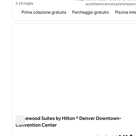
5,16 miglia
accettiamo ancora prenotazioni
Prima colazione gratuita
Parcheggio gratuito
Piscina int
1
immagine precedente
1 di 12
Homewood Suites by Hilton ® Denver Downtown-
Convention Center
Homewood Suites by Hilton ® Denver Downtown-Conven