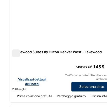
Homewood Suites by Hilton Denver West - Lakewood
Homewood Suites by Hilton Denver West - Lakewood
145 $
A partire da*
Tariffa con sconto Hilton Honors
Visualizza i dettagli dell'hotel Homewood Suites by Hilton 
Visualizza i dettagli
rimborsa
dell'hotel
Seleziona date
2,48 miglia
Prima colazione gratuita
Parcheggio gratuito
Piscina int
1
immagine precedente