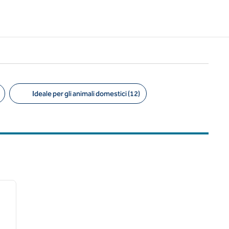
Ideale per gli animali domestici (12)
/
12
immagine successiva