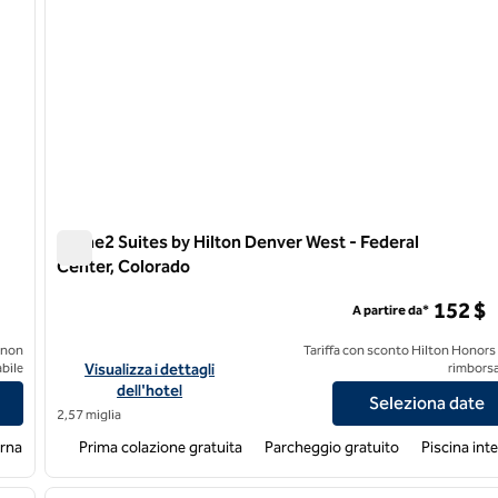
Home2 Suites by Hilton Denver West - Federal
Center, Colorado
Home2 Suites by Hilton Denver West - Federal Center, C
152 $
A partire da*
 non
Tariffa con sconto Hilton Honors
Denver West - Lakewood
Visualizza i dettagli dell'hotel Home2 Suites by Hilton Denve
bile
Visualizza i dettagli
rimborsa
dell'hotel
Seleziona date
2,57 miglia
erna
Prima colazione gratuita
Parcheggio gratuito
Piscina int
/
11
1
immagine successiva
immagine precedente