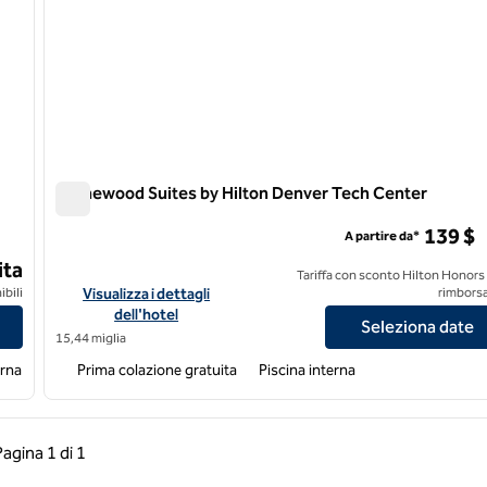
Homewood Suites by Hilton Denver Tech Center
Homewood Suites by Hilton Denver Tech Center
139 $
A partire da*
ita
Tariffa con sconto Hilton Honors
roomfield Boulder
Visualizza i dettagli dell'hotel per Homewood Suites by Hilt
ibili
Visualizza i dettagli
rimborsa
dell'hotel
Seleziona date
15,44 miglia
erna
Prima colazione gratuita
Piscina interna
a precedente, 1 di 1
Pagina successiva, 1 di 1
Pagina
1 di 1
Pagina 1 di 1