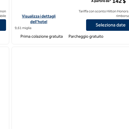
142 $
A partire da*
 non
Tariffa con sconto Hilton Honors
n® Denver Downtown-Convention Center
Visualizza i dettagli dell'hotel Homewood Suites by Hilton De
bile
Visualizza i dettagli
rimborsa
dell'hotel
Seleziona date
9,61 miglia
Prima colazione gratuita
Parcheggio gratuito
/
12
1
immagine successiva
immagine precedente
1 di 12