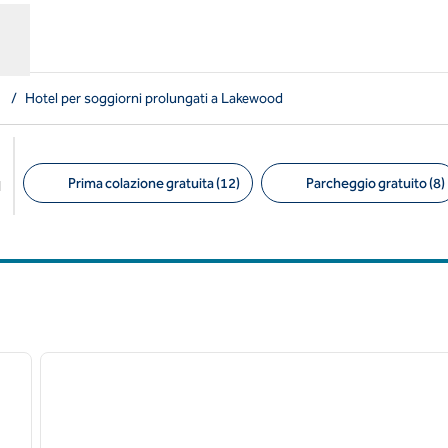
/
Hotel per soggiorni prolungati a Lakewood
Prima colazione gratuita (12)
Parcheggio gratuito (8)
l
Filtri consigliati
/
12
1
immagine successiva
immagine precedente
1 di 12