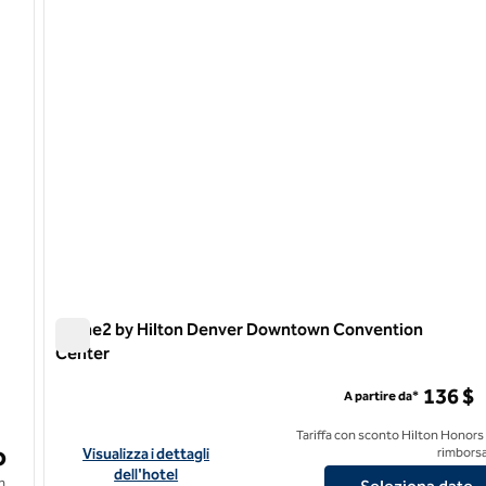
1 di 12
Home2 by Hilton Denver Downtown Convention
Center
Home2 by Hilton Denver Downtown Convention Center
136 $
A partire da*
Tariffa con sconto Hilton Honors
o
t Ridge Denver
Visualizza i dettagli dell'hotel Home2 by Hilton Denver Do
Visualizza i dettagli
rimborsa
dell'hotel
n