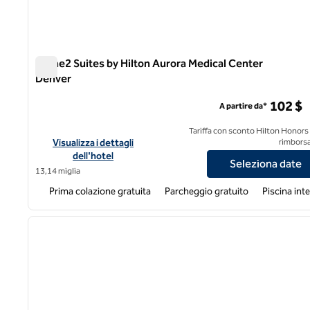
Home2 Suites by Hilton Aurora Medical Center
Denver
Home2 Suites by Hilton Aurora Medical Center Denver
102 $
A partire da*
Tariffa con sconto Hilton Honors
Visualizza i dettagli dell'hotel Home2 Suites by Hilton Auror
Visualizza i dettagli
rimborsa
dell'hotel
Seleziona date
13,14 miglia
Prima colazione gratuita
Parcheggio gratuito
Piscina int
1
immagine precedente
1 di 12