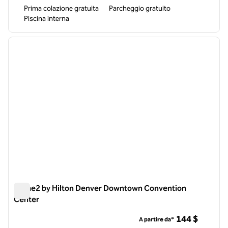
Prima colazione gratuita
Parcheggio gratuito
Piscina interna
1
/
12
immagine precedente
immagi
1 di 12
Home2 by Hilton Denver Downtown Convention
Center
Home2 by Hilton Denver Downtown Convention Center
144 $
A partire da*