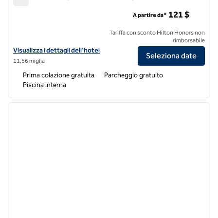
Home2 Suites by Hilton Denver/Highlands Ranch
121 $
A partire da*
Tariffa con sconto Hilton Honors non
rimborsabile
Visualizza i dettagli dell'hotel Home2 Suites by Hilton Denver/Highl
Visualizza i dettagli dell'hotel
Seleziona date
11,56 miglia
Prima colazione gratuita
Parcheggio gratuito
Piscina interna
1
/
12
immagine precedente
immagi
1 di 12