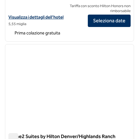
Tariffa con sconto Hilton Honors non
rimborsabile
Visualizza i dettagli dell'hotel Home2 by Hilton Denver Downtown 
Visualizza i dettagli dell'hotel
Seleziona date
5,55 miglia
Prima colazione gratuita
1
/
12
immagine precedente
immagi
1 di 12
Home2 Suites by Hilton Denver/Highlands Ranch