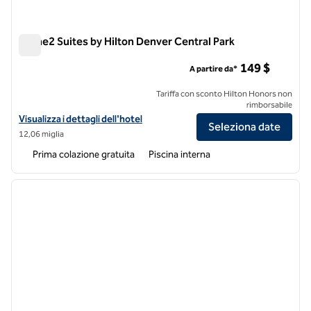
Home2 Suites by Hilton Denver Central Park
Home2 Suites by Hilton Denver Central Park
149 $
A partire da*
Tariffa con sconto Hilton Honors non
rimborsabile
Visualizza i dettagli dell'hotel Home2 Suites by Hilton Denver Central
Visualizza i dettagli dell'hotel
Seleziona date
12,06 miglia
Prima colazione gratuita
Piscina interna
1
/
12
immagine precedente
immagi
1 di 12