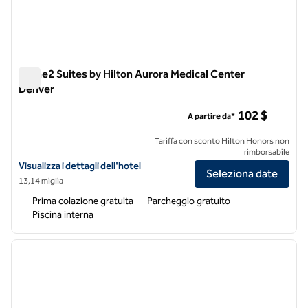
Home2 Suites by Hilton Aurora Medical Center
Denver
Home2 Suites by Hilton Aurora Medical Center Denver
102 $
A partire da*
Tariffa con sconto Hilton Honors non
rimborsabile
Visualizza i dettagli dell'hotel Home2 Suites by Hilton Aurora Medica
Visualizza i dettagli dell'hotel
Seleziona date
13,14 miglia
Prima colazione gratuita
Parcheggio gratuito
Piscina interna
1
/
12
immagine precedente
immagi
1 di 12