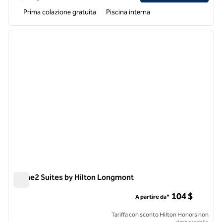
Prima colazione gratuita
Piscina interna
1
/
12
immagine precedente
immagi
1 di 12
Home2 Suites by Hilton Longmont
Home2 Suites by Hilton Longmont
104 $
A partire da*
Tariffa con sconto Hilton Honors non