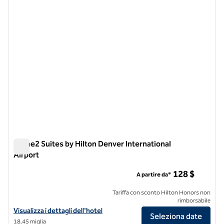
1 di 12
Home2 Suites by Hilton Denver International
Airport
Home2 Suites by Hilton Denver International Airport
128 $
A partire da*
Tariffa con sconto Hilton Honors non
rimborsabile
Visualizza i dettagli dell'hotel Home2 Suites by Hilton Denver Interna
Visualizza i dettagli dell'hotel
Seleziona date
18,45 miglia