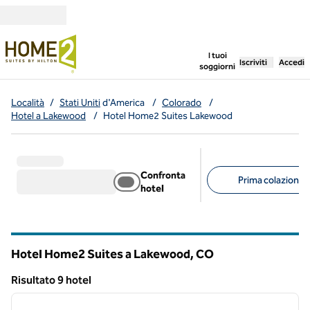
Vai al contenuto
,
apre una nuo
I tuoi
Iscriviti
Accedi
soggiorni
Località
/
Stati Uniti
d'America
/
Colorado
/
Hotel a Lakewood
/
Hotel Home2 Suites Lakewood
Confronta
Prima colazione g
hotel
Filtri consigliati
Hotel Home2 Suites a Lakewood,
CO
Colorado
Risultato 9 hotel
1
/
12
Risultato 9 hotel
immagine precedente
immagi
1 di 12