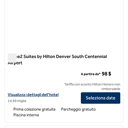
Home2 Suites by Hilton Denver South Centennial
Airport
Home2 Suites by Hilton Denver South Centennial Airport
98 $
A partire da*
Tariffa con sconto Hilton Honors non
rimborsabile
Visualizza i dettagli dell'hotel Home2 Suites by Hilton Denver South 
Visualizza i dettagli dell'hotel
Seleziona date
14,99 miglia
Prima colazione gratuita
Parcheggio gratuito
Piscina interna
1
/
12
immagine precedente
immagi