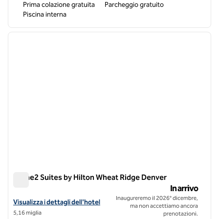
Prima colazione gratuita
Parcheggio gratuito
Piscina interna
1
/
11
immagine precedente
immagi
1 di 11
Home2 Suites by Hilton Wheat Ridge Denver
Home2 Suites by Hilton Wheat Ridge Denver
In arrivo
Inaugureremo il 2026° dicembre,
Visualizza i dettagli dell'hotel Home2 Suites by Hilton Wheat Ridge 
Visualizza i dettagli dell'hotel
ma non accettiamo ancora
5,16 miglia
prenotazioni.