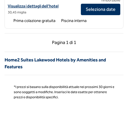
rimborsabile
Visualizza i dettagli dell'hotel Home2 Suites by Hilton Longmont
Visualizza i dettagli dell'hotel
Seleziona date
30,45 miglia
Prima colazione gratuita
Piscina interna
Pagina precedente, 1 di 1
Pagina successiva, 1 
Pagina
1 di 1
Pagina 1 di 1
Home2 Suites Lakewood Hotels by Amenities and
Features
*I prezzi si basano sulla disponibilità attuale nei prossimi 30 giorni e
sono soggetti a modifiche. Inserisci le date esatte per ottenere
prezzi e disponibilità specifici.