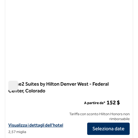
Home2 Suites by Hilton Denver West - Federal
Center, Colorado
Home2 Suites by Hilton Denver West - Federal Center, Color
152 $
A partire da*
Tariffa con sconto Hilton Honors non
rimborsabile
Visualizza i dettagli dell'hotel Home2 Suites by Hilton Denver West -
Visualizza i dettagli dell'hotel
Seleziona date
2,57 miglia