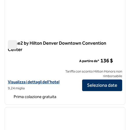
Home2 by Hilton Denver Downtown Convention
Center
Home2 by Hilton Denver Downtown Convention Center
136 $
A partire da*
Tariffa con sconto Hilton Honors non
rimborsabile
Visualizza i dettagli dell'hotel Home2 by Hilton Denver Downtown 
Visualizza i dettagli dell'hotel
Seleziona date
9,24 miglia
Prima colazione gratuita
1
/
12
immagine precedente
immagi
1 di 12