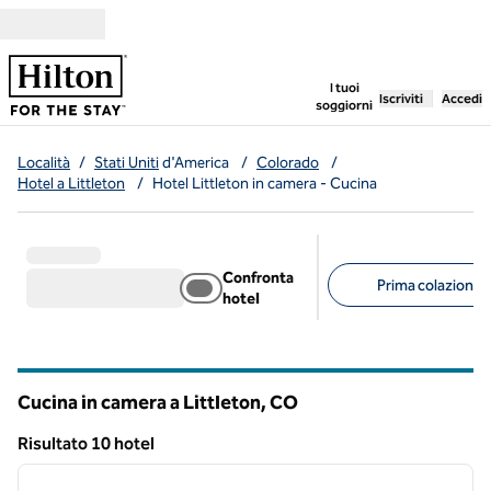
Vai al contenuto
,
apre una nuo
I tuoi
Iscriviti
Accedi
soggiorni
Località
/
Stati Uniti
d'America
/
Colorado
/
Hotel a Littleton
/
Hotel Littleton in camera - Cucina
Confronta
Prima colazione g
hotel
Filtri consigliati
Cucina in camera a Littleton,
CO
Colorado
Risultato 10 hotel
1
/
12
Risultato 10 hotel
immagine precedente
immagi
1 di 12