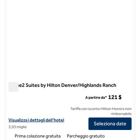
Home2 Suites by Hilton Denver/Highlands Ranch
Home2 Suites by Hilton Denver/Highlands Ranch
121 $
A partire da*
Tariffa con sconto Hilton Honors non
rimborsabile
Visualizza i dettagli dell'hotel Home2 Suites by Hilton Denver/Highl
Visualizza i dettagli dell'hotel
Seleziona date
3,93 miglia
Prima colazione gratuita
Parcheggio gratuito