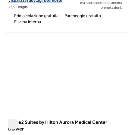
Visualizza i dettagli dell'hotel Home2 Suites by Hilton Wheat Ridge 
Visualizza i dettagli dell'hotel
ma non accettiamo ancora
12,95 miglia
prenotazioni.
Prima colazione gratuita
Parcheggio gratuito
Piscina interna
1
/
12
immagine precedente
immagi
1 di 12
Home2 Suites by Hilton Aurora Medical Center
Denver