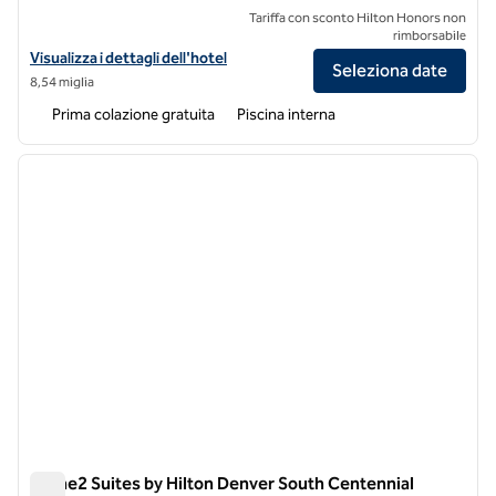
Tariffa con sconto Hilton Honors non
rimborsabile
Visualizza i dettagli dell'hotel per Homewood Suites by Hilton Denv
Visualizza i dettagli dell'hotel
Seleziona date
8,54 miglia
Prima colazione gratuita
Piscina interna
1
/
12
immagine precedente
immagi
1 di 12
Home2 Suites by Hilton Denver South Centennial