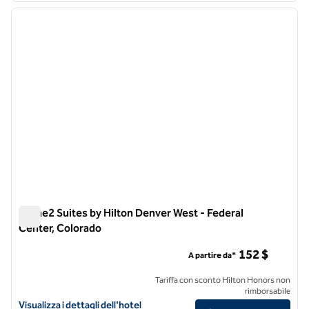
immagine precedente
immagi
1 di 12
Home2 Suites by Hilton Denver West - Federal
Center, Colorado
Home2 Suites by Hilton Denver West - Federal Center, Color
152 $
A partire da*
Tariffa con sconto Hilton Honors non
rimborsabile
Visualizza i dettagli dell'hotel Home2 Suites by Hilton Denver West -
Visualizza i dettagli dell'hotel