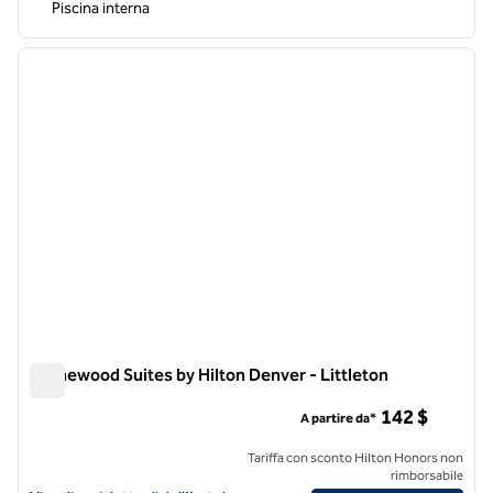
Piscina interna
1
/
12
immagine precedente
immagi
1 di 12
Homewood Suites by Hilton Denver - Littleton
Homewood Suites by Hilton Denver - Littleton
142 $
A partire da*
Tariffa con sconto Hilton Honors non
rimborsabile