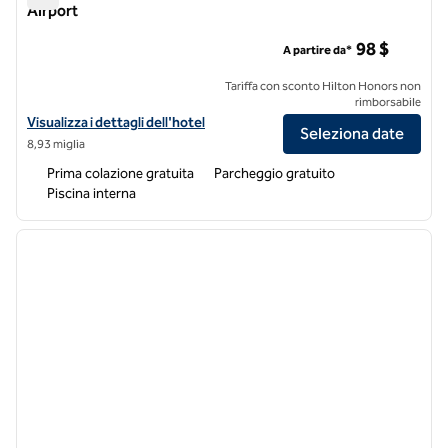
Airport
Home2 Suites by Hilton Denver South Centennial Airport
98 $
A partire da*
Tariffa con sconto Hilton Honors non
rimborsabile
Visualizza i dettagli dell'hotel Home2 Suites by Hilton Denver South 
Visualizza i dettagli dell'hotel
Seleziona date
8,93 miglia
Prima colazione gratuita
Parcheggio gratuito
Piscina interna
1
/
12
immagine precedente
immagi
1 di 12