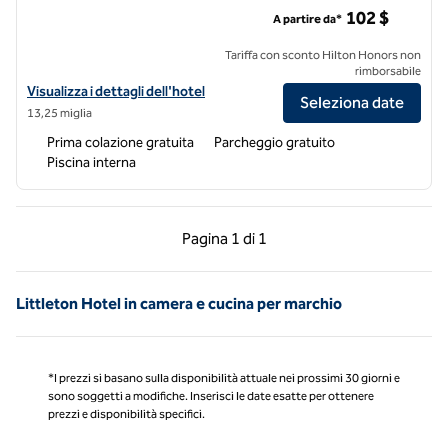
Home2 Suites by Hilton Aurora Medical Center Denver
102 $
A partire da*
Tariffa con sconto Hilton Honors non
rimborsabile
Visualizza i dettagli dell'hotel Home2 Suites by Hilton Aurora Medica
Visualizza i dettagli dell'hotel
Seleziona date
13,25 miglia
Prima colazione gratuita
Parcheggio gratuito
Piscina interna
Pagina precedente, 1 di 1
Pagina successiva, 1 
Pagina
1 di 1
Pagina 1 di 1
Littleton Hotel in camera e cucina per marchio
*I prezzi si basano sulla disponibilità attuale nei prossimi 30 giorni e
sono soggetti a modifiche. Inserisci le date esatte per ottenere
prezzi e disponibilità specifici.