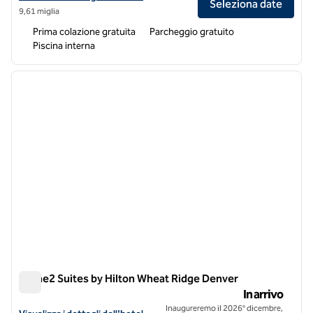
Seleziona date
9,61 miglia
Prima colazione gratuita
Parcheggio gratuito
Piscina interna
1
/
11
immagine precedente
immagi
1 di 11
Home2 Suites by Hilton Wheat Ridge Denver
Home2 Suites by Hilton Wheat Ridge Denver
In arrivo
Inaugureremo il 2026° dicembre,