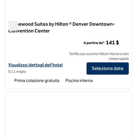
Homewood Suites by Hilton ® Denver Downtown-
Convention Center
Homewood Suites by Hilton ® Denver Downtown-Conventio
141 $
A partire da*
Tariffa con sconto Hilton Honors non
rimborsabile
Visualizza i dettagli dell'hotel Homewood Suites by Hilton® Denv
Visualizza i dettagli dell'hotel
Seleziona date
9,11 miglia
Prima colazione gratuita
Piscina interna
1
/
12
immagine precedente
immagi
1 di 12