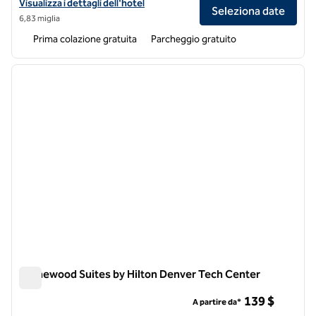
Visualizza i dettagli dell'hotel Homewood Suites by Hilton Denver - L
Visualizza i dettagli dell'hotel
Seleziona date
6,83 miglia
Prima colazione gratuita
Parcheggio gratuito
1
/
12
immagine precedente
immagi
1 di 12
Homewood Suites by Hilton Denver Tech Center
Homewood Suites by Hilton Denver Tech Center
139 $
A partire da*