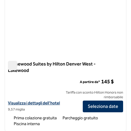
Homewood Suites by Hilton Denver West -
Lakewood
Homewood Suites by Hilton Denver West - Lakewood
145 $
A partire da*
Tariffa con sconto Hilton Honors non
rimborsabile
Visualizza i dettagli dell'hotel Homewood Suites by Hilton Denver W
Visualizza i dettagli dell'hotel
Seleziona date
9,57 miglia
Prima colazione gratuita
Parcheggio gratuito
Piscina interna
1
/
12