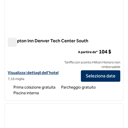
Hampton Inn Denver Tech Center South
Hampton Inn Denver Tech Center South
104 $
A partire da*
Tariffa con sconto Hilton Honors non
rimborsabile
Visualizza i dettagli dell'hotel per l'Hampton Inn Denver Tech Cente
Visualizza i dettagli dell'hotel
Seleziona date
7,16 miglia
Prima colazione gratuita
Parcheggio gratuito
Piscina interna
1
/
12
immagine precedente
immagi
1 di 12