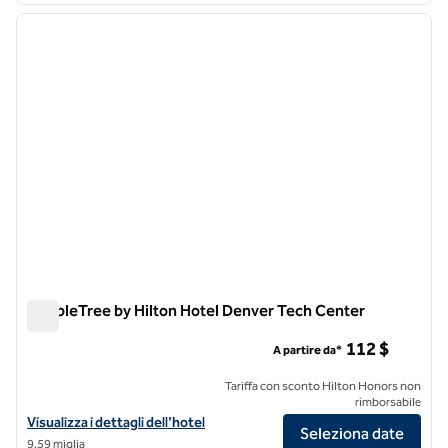
immagine precedente
immagi
1 di 12
DoubleTree by Hilton Hotel Denver Tech Center
DoubleTree by Hilton Hotel Denver Tech Center
112 $
A partire da*
Tariffa con sconto Hilton Honors non
rimborsabile
Visualizza i dettagli dell'hotel DoubleTree by Hilton Hotel Denver Te
Visualizza i dettagli dell'hotel
Seleziona date
9,59 miglia