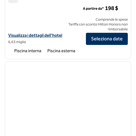
The Inverness Denver, un Hilton Golf & Spa Resort
198 $
A partire da*
Comprende le spese
Tariffa con sconto Hilton Honors non
rimborsabile
Visualizza i dettagli dell'hotel The Inverness Denver, a Hilton Golf & 
Visualizza i dettagli dell'hotel
Seleziona date
6,63 miglia
Piscina interna
Piscina esterna
1
/
12
immagine precedente
immagi
1 di 12