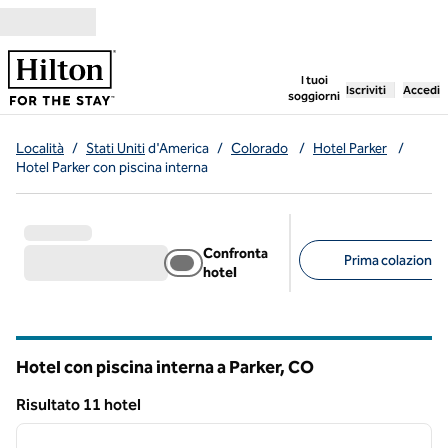
Vai al contenuto
,
apre una nuo
I tuoi
Iscriviti
Accedi
soggiorni
Località
/
Stati Uniti
d'America
/
Colorado
/
Hotel Parker
/
Hotel Parker con piscina interna
Confronta
Prima colazione g
hotel
Filtri consigliati
Hotel con piscina interna a Parker,
CO
Colorado
Risultato 11 hotel
1
/
12
Risultato 11 hotel
immagine precedente
immagi
1 di 12