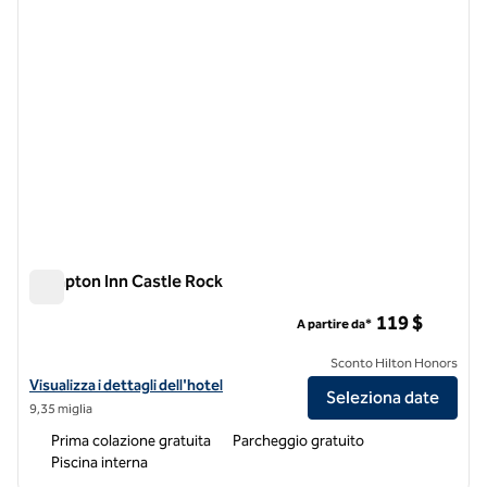
Hampton Inn Castle Rock
Hampton Inn Castle Rock
119 $
A partire da*
Sconto Hilton Honors
Visualizza i dettagli dell'hotel Hampton Inn Castle Rock
Visualizza i dettagli dell'hotel
Seleziona date
9,35 miglia
Prima colazione gratuita
Parcheggio gratuito
Piscina interna
1
/
12