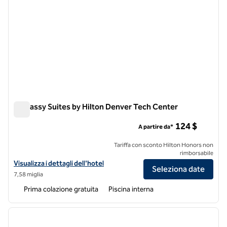
Embassy Suites by Hilton Denver Tech Center
Embassy Suites by Hilton Denver Tech Center
124 $
A partire da*
Tariffa con sconto Hilton Honors non
rimborsabile
Visualizza i dettagli dell'hotel Embassy Suites by Hilton Denver Tech
Visualizza i dettagli dell'hotel
Seleziona date
7,58 miglia
Prima colazione gratuita
Piscina interna
1
/
12
immagine precedente
immagi
1 di 12