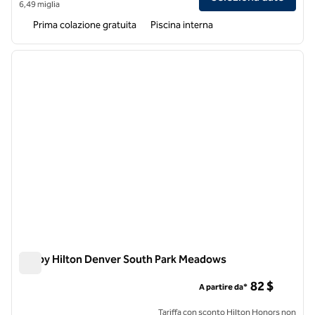
6,49 miglia
Prima colazione gratuita
Piscina interna
1
/
12
immagine precedente
immagi
1 di 12
Tru by Hilton Denver South Park Meadows
Tru by Hilton Denver South Park Meadows
82 $
A partire da*
Tariffa con sconto Hilton Honors non