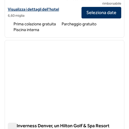
rimborsabile
Visualizza i dettagli dell'hotel Tru by Hilton Denver South Park Mead
Visualizza i dettagli dell'hotel
Seleziona date
6,60 miglia
Prima colazione gratuita
Parcheggio gratuito
Piscina interna
1
/
12
immagine precedente
immagi
1 di 12
The Inverness Denver, un Hilton Golf & Spa Resort