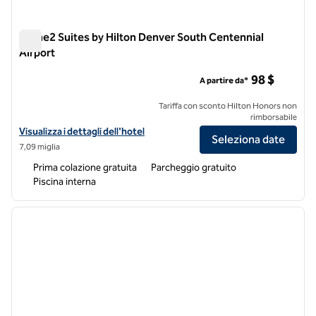
Home2 Suites by Hilton Denver South Centennial
Airport
Home2 Suites by Hilton Denver South Centennial Airport
98 $
A partire da*
Tariffa con sconto Hilton Honors non
rimborsabile
Visualizza i dettagli dell'hotel Home2 Suites by Hilton Denver South 
Visualizza i dettagli dell'hotel
Seleziona date
7,09 miglia
Prima colazione gratuita
Parcheggio gratuito
Piscina interna
1
/
12
immagine precedente
immagi
1 di 12