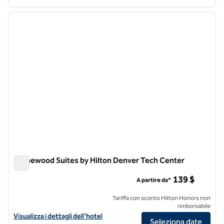
1
/
12
immagine precedente
immagi
1 di 12
Homewood Suites by Hilton Denver Tech Center
Homewood Suites by Hilton Denver Tech Center
139 $
A partire da*
Tariffa con sconto Hilton Honors non
rimborsabile
Visualizza i dettagli dell'hotel per Homewood Suites by Hilton Denv
Visualizza i dettagli dell'hotel
Seleziona date