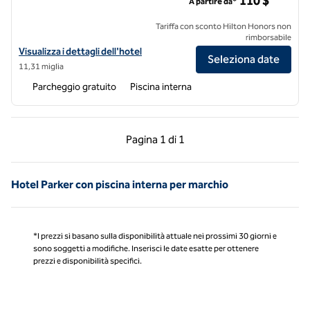
110 $
A partire da*
Tariffa con sconto Hilton Honors non
rimborsabile
Visualizza i dettagli dell'hotel DoubleTree by Hilton Hotel Denver - A
Visualizza i dettagli dell'hotel
Seleziona date
11,31 miglia
Parcheggio gratuito
Piscina interna
Pagina precedente, 1 di 1
Pagina successiva, 1 
Pagina
1 di 1
Pagina 1 di 1
Hotel Parker con piscina interna per marchio
*I prezzi si basano sulla disponibilità attuale nei prossimi 30 giorni e
sono soggetti a modifiche. Inserisci le date esatte per ottenere
prezzi e disponibilità specifici.