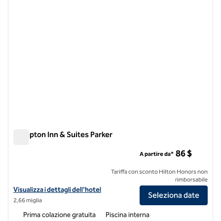
Hampton Inn & Suites Parker
Hampton Inn & Suites Parker
86 $
A partire da*
Tariffa con sconto Hilton Honors non
rimborsabile
Visualizza i dettagli dell'hotel Hampton Inn & Suites Parker
Visualizza i dettagli dell'hotel
Seleziona date
2,66 miglia
Prima colazione gratuita
Piscina interna