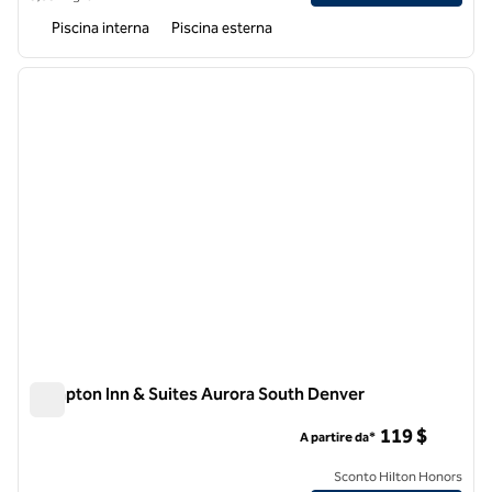
Piscina interna
Piscina esterna
1
/
12
immagine precedente
immagi
1 di 12
Hampton Inn & Suites Aurora South Denver
Hampton Inn & Suites Aurora South Denver
119 $
A partire da*
Sconto Hilton Honors