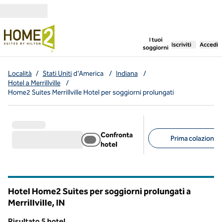
Vai al contenuto
,
apre una nuo
I tuoi
Iscriviti
Accedi
soggiorni
Località
/
Stati Uniti
d'America
/
Indiana
/
Hotel a Merrillville
/
Home2 Suites Merrillville Hotel per soggiorni prolungati
Confronta
Prima colazione g
hotel
Filtri consigliati
Hotel Home2 Suites per soggiorni prolungati a
Merrillville,
IN
Indiana
Risultato 5 hotel