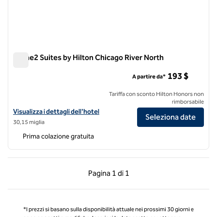
Home2 Suites by Hilton Chicago River North
Home2 Suites by Hilton Chicago River North
193 $
A partire da*
Tariffa con sconto Hilton Honors non
rimborsabile
Visualizza i dettagli dell'hotel Home2 Suites by Hilton Chicago River 
Visualizza i dettagli dell'hotel
Seleziona date
30,15 miglia
Prima colazione gratuita
Pagina precedente, 1 di 1
Pagina successiva, 1 
Pagina
1 di 1
Pagina 1 di 1
*I prezzi si basano sulla disponibilità attuale nei prossimi 30 giorni e