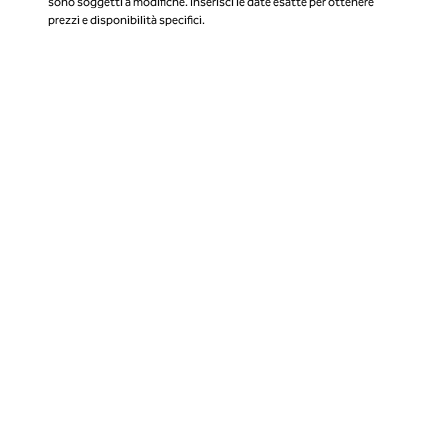
sono soggetti a modifiche. Inserisci le date esatte per ottenere
prezzi e disponibilità specifici.