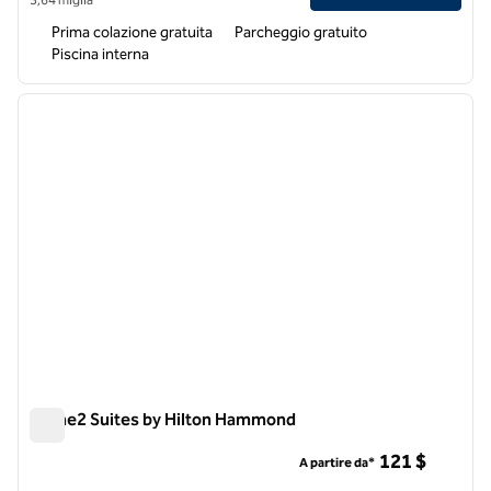
Prima colazione gratuita
Parcheggio gratuito
Piscina interna
1
/
12
immagine precedente
immagi
1 di 12
Home2 Suites by Hilton Hammond
Home2 Suites by Hilton Hammond
121 $
A partire da*