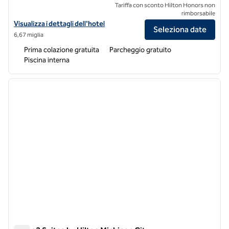
Tariffa con sconto Hilton Honors non
rimborsabile
Visualizza i dettagli dell'hotel Home2 Suites by Hilton Hammond
Visualizza i dettagli dell'hotel
Seleziona date
6,67 miglia
Prima colazione gratuita
Parcheggio gratuito
Piscina interna
1
/
11
immagine precedente
immagi
1 di 11