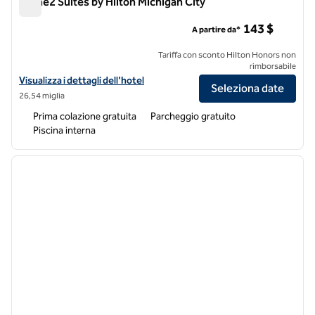
Home2 Suites by Hilton Michigan City
Home2 Suites by Hilton Michigan City
143 $
A partire da*
Tariffa con sconto Hilton Honors non
rimborsabile
Visualizza i dettagli dell'hotel Home2 Suites by Hilton Michigan City
Visualizza i dettagli dell'hotel
Seleziona date
26,54 miglia
Prima colazione gratuita
Parcheggio gratuito
Piscina interna
1
/
13
immagine precedente
immagi
1 di 13