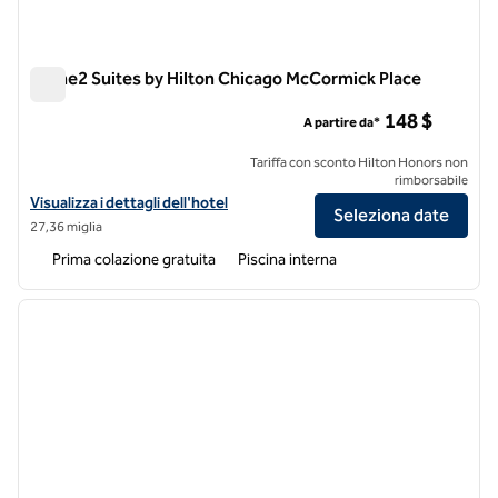
Home2 Suites by Hilton Chicago McCormick Place
Home2 Suites by Hilton Chicago McCormick Place
148 $
A partire da*
Tariffa con sconto Hilton Honors non
rimborsabile
Visualizza i dettagli dell'hotel Home2 Suites by Hilton Chicago McCo
Visualizza i dettagli dell'hotel
Seleziona date
27,36 miglia
Prima colazione gratuita
Piscina interna
1
/
12
immagine precedente
immagi
1 di 12