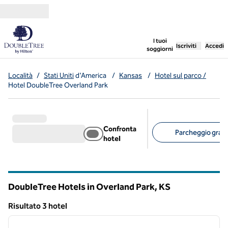
Vai al contenuto
,
apre una nuo
I tuoi
Iscriviti
Accedi
soggiorni
Località
/
Stati Uniti
d'America
/
Kansas
/
Hotel sul parco /
Hotel DoubleTree Overland Park
Confronta
Parcheggio gratui
hotel
Filtri consigliati
DoubleTree Hotels in Overland Park,
KS
Kansas
Risultato 3 hotel
1
/
12
Risultato 3 hotel
immagine precedente
immagi
1 di 12