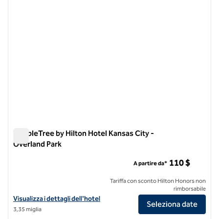
DoubleTree by Hilton Hotel Kansas City -
Overland Park
DoubleTree by Hilton Hotel Kansas City - Overland Park
110 $
A partire da*
Tariffa con sconto Hilton Honors non
rimborsabile
Visualizza i dettagli dell'hotel DoubleTree by Hilton Hotel Kansas Cit
Visualizza i dettagli dell'hotel
Seleziona date
3,35 miglia