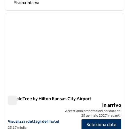
Piscina interna
1
/
7
immagine precedente
immagi
1 di 7
DoubleTree by Hilton Kansas City Airport
DoubleTree by Hilton Kansas City Airport
In arrivo
Accettiamo prenotazioni per date dal
29 gennaio 2027 in avanti.
Visualizza i dettagli dell'hotel DoubleTree by Hilton Kansas City Airpo
Visualizza i dettagli dell'hotel
Seleziona date
23,17 miglia