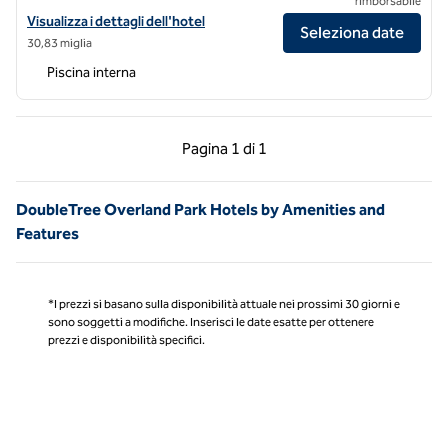
rimborsabile
Visualizza i dettagli dell'hotel DoubleTree by Hilton Hotel Lawrence
Visualizza i dettagli dell'hotel
Seleziona date
30,83 miglia
Piscina interna
Pagina precedente, 1 di 1
Pagina successiva, 1 
Pagina
1 di 1
Pagina 1 di 1
DoubleTree Overland Park Hotels by Amenities and
Features
*I prezzi si basano sulla disponibilità attuale nei prossimi 30 giorni e
sono soggetti a modifiche. Inserisci le date esatte per ottenere
prezzi e disponibilità specifici.