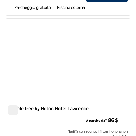
Parcheggio gratuito
Piscina esterna
1
/
12
immagine precedente
immagi
1 di 12
DoubleTree by Hilton Hotel Lawrence
DoubleTree by Hilton Hotel Lawrence
86 $
A partire da*
Tariffa con sconto Hilton Honors non