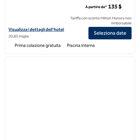
Embassy Suites by Hilton Memphis East Germantown Area
135 $
A partire da*
Tariffa con sconto Hilton Honors non
rimborsabile
Visualizza i dettagli dell'hotel Embassy Suites by Hilton Memphis E
Visualizza i dettagli dell'hotel
Seleziona date
20,85 miglia
Prima colazione gratuita
Piscina interna
1
/
12
immagine precedente
immagi
1 di 12