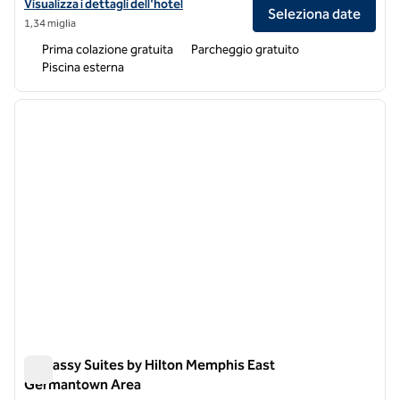
Visualizza i dettagli dell'hotel Home2 Suites by Hilton Hernando
Visualizza i dettagli dell'hotel
Seleziona date
1,34 miglia
Prima colazione gratuita
Parcheggio gratuito
Piscina esterna
1
/
12
immagine precedente
immagi
1 di 12
Embassy Suites by Hilton Memphis East
Germantown Area