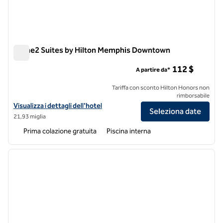
Home2 Suites by Hilton Memphis Downtown
Home2 Suites by Hilton Memphis Downtown
112 $
A partire da*
Tariffa con sconto Hilton Honors non
rimborsabile
Visualizza i dettagli dell'hotel Home2 Suites by Hilton Memphis Do
Visualizza i dettagli dell'hotel
Seleziona date
21,93 miglia
Prima colazione gratuita
Piscina interna
1
/
12
immagine precedente
immagi
1 di 12