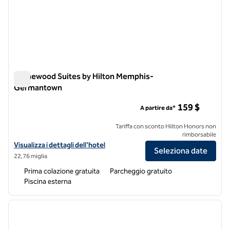
Homewood Suites by Hilton Memphis-
Germantown
Homewood Suites by Hilton Memphis-Germantown
159 $
A partire da*
Tariffa con sconto Hilton Honors non
rimborsabile
Visualizza i dettagli dell'hotel Homewood Suites by Hilton Memph
Visualizza i dettagli dell'hotel
Seleziona date
22,76 miglia
Prima colazione gratuita
Parcheggio gratuito
Piscina esterna
1
/
12
immagine precedente
immagi
1 di 12