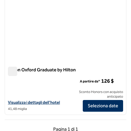
Hilton Oxford Graduate by Hilton
Hilton Oxford Graduate by Hilton
126 $
A partire da*
Sconto Honors con acquisto
anticipato
Visualizza i dettagli dell'hotel Graduate by Hilton Oxford
Visualizza i dettagli dell'hotel
Seleziona date
41,48 miglia
Pagina precedente, 1 di 1
Pagina successiva, 1 
Pagina
1 di 1