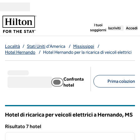
Vai al contenuto
,
apre una nuo
I tuoi
Iscriviti
Accedi
soggiorni
Località
/
Stati Uniti
d'America
/
Mississippi
/
Hotel Hernando
/
Hotel Hernando per la ricarica di veicoli elettrici
Confronta
Prima colazione g
hotel
Filtri consigliati
Hotel di ricarica per veicoli elettrici a Hernando,
MS
Mississippi
Risultato 7 hotel
1
/
12
Risultato 7 hotel
immagine precedente
immagi
1 di 12