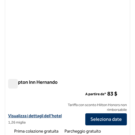
Hampton Inn Hernando
Hampton Inn Hernando
83 $
A partire da*
Tariffa con sconto Hilton Honors non
rimborsabile
Visualizza i dettagli dell'hotel Hampton Inn Hernando
Visualizza i dettagli dell'hotel
Seleziona date
1,26 miglia
Prima colazione gratuita
Parcheggio gratuito