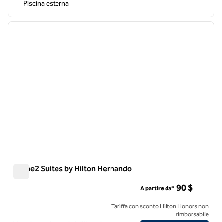
Piscina esterna
1
/
12
immagine precedente
immagi
1 di 12
Home2 Suites by Hilton Hernando
Home2 Suites by Hilton Hernando
90 $
A partire da*
Tariffa con sconto Hilton Honors non
rimborsabile