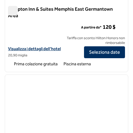
Hampton Inn & Suites Memphis East Germantown
Area
Hampton Inn & Suites Memphis East Germantown Area
120 $
A partire da*
Tariffa con sconto Hilton Honors non
rimborsabile
Visualizza i dettagli dell'hotel per Hampton Inn & Suites Memphis 
Visualizza i dettagli dell'hotel
Seleziona date
20,90 miglia
Prima colazione gratuita
Piscina esterna
1
/
12
immagine precedente
immagi
1 di 12