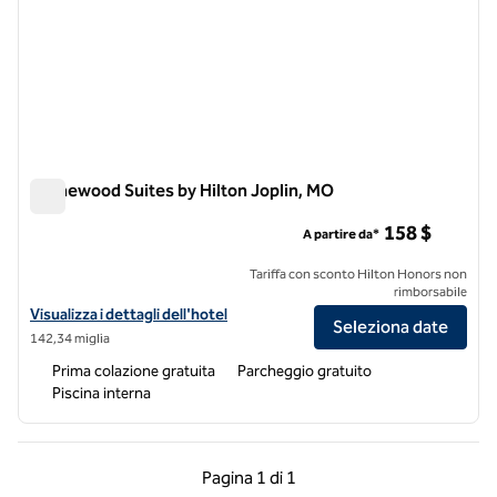
Homewood Suites by Hilton Joplin, MO
Homewood Suites by Hilton Joplin, MO
158 $
A partire da*
Tariffa con sconto Hilton Honors non
rimborsabile
Visualizza i dettagli dell'hotel Homewood Suites by Hilton Joplin, MO
Visualizza i dettagli dell'hotel
Seleziona date
142,34 miglia
Prima colazione gratuita
Parcheggio gratuito
Piscina interna
Pagina precedente, 1 di 1
Pagina successiva, 1 
Pagina
1 di 1
Pagina 1 di 1