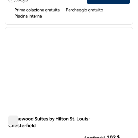
95,77 miglia
Prima colazione gratuita
Parcheggio gratuito
Piscina interna
1
/
12
immagine precedente
immagi
1 di 12
Homewood Suites by Hilton St. Louis-
Chesterfield
Homewood Suites by Hilton St. Louis-Chesterfield
102 $
A partire da*