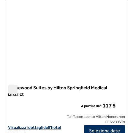
immagine precedente
immagi
1 di 12
Homewood Suites by Hilton Springfield Medical
District
Homewood Suites by Hilton Springfield Medical District
117 $
A partire da*
Tariffa con sconto Hilton Honors non
rimborsabile
Visualizza i dettagli dell'hotel Homewood Suites by Hilton Springfield
Visualizza i dettagli dell'hotel
Seleziona date