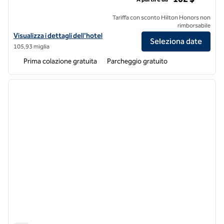
Tariffa con sconto Hilton Honors non
rimborsabile
Visualizza i dettagli dell'hotel Homewood Suites by Hilton St. Louis-
Visualizza i dettagli dell'hotel
Seleziona date
105,93 miglia
Prima colazione gratuita
Parcheggio gratuito
1
/
12
immagine precedente
immagi
1 di 12