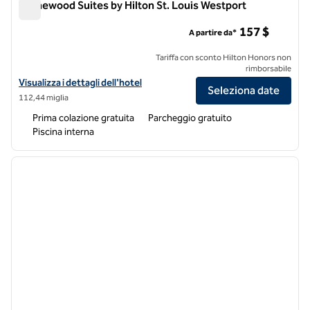
Homewood Suites by Hilton St. Louis Westport
Homewood Suites by Hilton St. Louis Westport
157 $
A partire da*
Tariffa con sconto Hilton Honors non
rimborsabile
Visualizza i dettagli dell'hotel Homewood Suites by Hilton St. Louis 
Visualizza i dettagli dell'hotel
Seleziona date
112,44 miglia
Prima colazione gratuita
Parcheggio gratuito
Piscina interna
1
/
11
immagine precedente
immagi
1 di 11