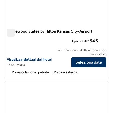
Homewood Suites by Hilton Kansas City-Airport
Homewood Suites by Hilton Kansas City-Airport
94 $
A partire da*
Tariffa con sconto Hilton Honors non
rimborsabile
Visualizza i dettagli dell'hotel Homewood Suites by Hilton Kansas Cit
Visualizza i dettagli dell'hotel
Seleziona date
133,40 miglia
Prima colazione gratuita
Piscina esterna
1
/
12
immagine precedente
immagi
1 di 12