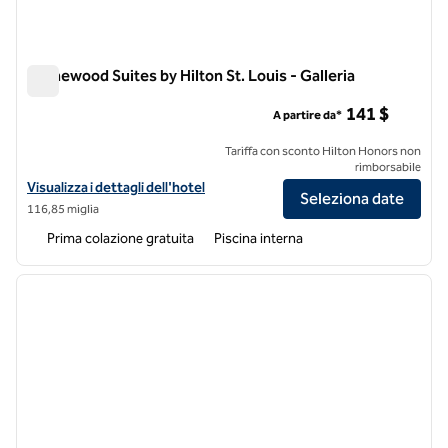
Homewood Suites by Hilton St. Louis - Galleria
Homewood Suites by Hilton St. Louis - Galleria
141 $
A partire da*
Tariffa con sconto Hilton Honors non
rimborsabile
Visualizza i dettagli dell'hotel Homewood Suites by Hilton St. Louis - 
Visualizza i dettagli dell'hotel
Seleziona date
116,85 miglia
Prima colazione gratuita
Piscina interna
1
/
12
immagine precedente
immagi
1 di 12