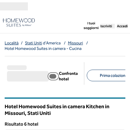
Vai al contenuto
,
apre una nuo
I tuoi
Iscriviti
Accedi
soggiorni
Località
/
Stati Uniti
d'America
/
Missouri
/
Hotel Homewood Suites in camera - Cucina
Confronta
Prima colazione g
hotel
Filtri consigliati
Hotel Homewood Suites in camera Kitchen in
Missouri, Stati Uniti
Risultato 6 hotel
1
/
12
Risultato 6 hotel