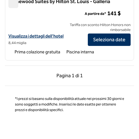
Homewood Suites by Hilton St. Louis - Galleria
Homewood Suites by Hilton St. Louis - Galleria
141 $
A partire da*
Tariffa con sconto Hilton Honors non
rimborsabile
Visualizza i dettagli dell'hotel Homewood Suites by Hilton St. Louis - 
Visualizza i dettagli dell'hotel
Seleziona date
8,44 miglia
Prima colazione gratuita
Piscina interna
Pagina precedente, 1 di 1
Pagina successiva, 1 
Pagina
1 di 1
Pagina 1 di 1
*I prezzi si basano sulla disponibilità attuale nei prossimi 30 giorni e
sono soggetti a modifiche. Inserisci le date esatte per ottenere
prezzi e disponibilità specifici.