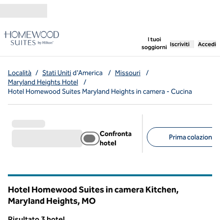
Vai al contenuto
,
apre una nuo
I tuoi
Iscriviti
Accedi
soggiorni
Località
/
Stati Uniti
d'America
/
Missouri
/
Maryland Heights Hotel
/
Hotel Homewood Suites Maryland Heights in camera - Cucina
Confronta
Prima colazione g
hotel
Filtri consigliati
Hotel Homewood Suites in camera Kitchen,
Maryland Heights,
MO
Missouri
Risultato 3 hotel