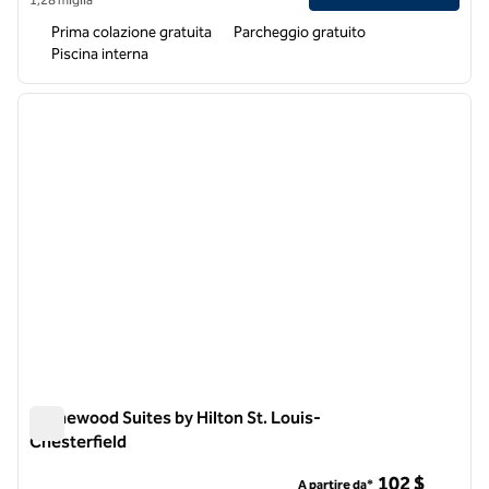
Prima colazione gratuita
Parcheggio gratuito
Piscina interna
1
/
12
immagine precedente
immagi
1 di 12
Homewood Suites by Hilton St. Louis-
Chesterfield
Homewood Suites by Hilton St. Louis-Chesterfield
102 $
A partire da*