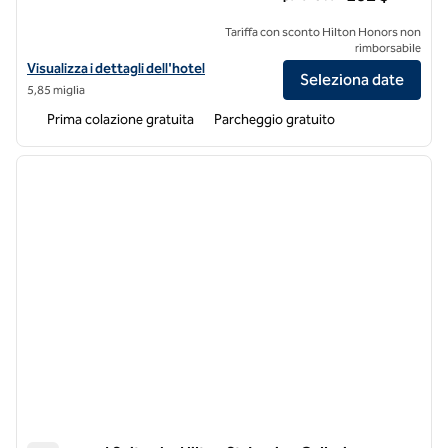
Tariffa con sconto Hilton Honors non
rimborsabile
Visualizza i dettagli dell'hotel Homewood Suites by Hilton St. Louis-
Visualizza i dettagli dell'hotel
Seleziona date
5,85 miglia
Prima colazione gratuita
Parcheggio gratuito
1
/
11
immagine precedente
immagi
1 di 11