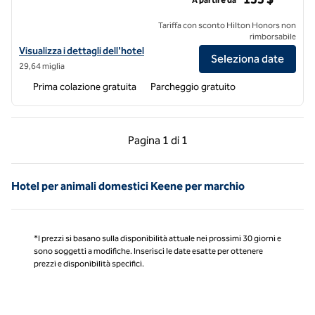
Tariffa con sconto Hilton Honors non
rimborsabile
Visualizza i dettagli dell'hotel Hampton Inn & Suites Greenfield
Visualizza i dettagli dell'hotel
Seleziona date
29,64 miglia
Prima colazione gratuita
Parcheggio gratuito
Pagina precedente, 1 di 1
Pagina successiva, 1 
Pagina
1 di 1
Pagina 1 di 1
Hotel per animali domestici Keene per marchio
*I prezzi si basano sulla disponibilità attuale nei prossimi 30 giorni e
sono soggetti a modifiche. Inserisci le date esatte per ottenere
prezzi e disponibilità specifici.