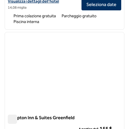
Visualizza i dettagli dell'hotel Hampton Inn Brattleboro
Visualizza i dettagli dell'hotel
Seleziona date
14,08 miglia
Prima colazione gratuita
Parcheggio gratuito
Piscina interna
1
/
12
immagine precedente
immagi
1 di 12
Hampton Inn & Suites Greenfield
Hampton Inn & Suites Greenfield
155 $
A partire da*