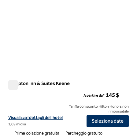
Hampton Inn & Suites Keene
Hampton Inn & Suites Keene
145 $
A partire da*
Tariffa con sconto Hilton Honors non
rimborsabile
Visualizza i dettagli dell'hotel Hampton Inn & Suites Keene
Visualizza i dettagli dell'hotel
Seleziona date
1,09 miglia
Prima colazione gratuita
Parcheggio gratuito