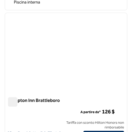
Piscina interna
1
/
12
immagine precedente
immagi
1 di 12
Hampton Inn Brattleboro
Hampton Inn Brattleboro
126 $
A partire da*
Tariffa con sconto Hilton Honors non
rimborsabile