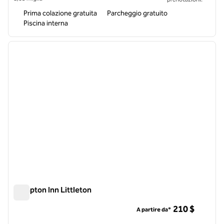
Prima colazione gratuita
Parcheggio gratuito
Piscina interna
1
/
12
immagine precedente
immagi
1 di 12
Hampton Inn Littleton
Hampton Inn Littleton
210 $
A partire da*