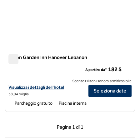
Hilton Garden Inn Hanover Lebanon
Hilton Garden Inn Hanover Lebanon
182 $
A partire da*
Sconto Hilton Honors semiflessibile
Visualizza i dettagli dell'hotel Hilton Garden Inn Hanover Lebanon
Visualizza i dettagli dell'hotel
Seleziona date
38,94 miglia
Parcheggio gratuito
Piscina interna
Pagina precedente, 1 di 1
Pagina successiva, 1 
Pagina
1 di 1
Pagina 1 di 1