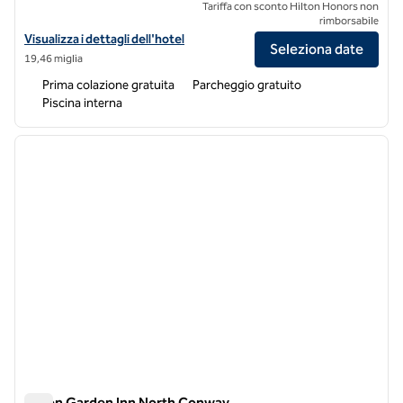
Tariffa con sconto Hilton Honors non
rimborsabile
Visualizza i dettagli dell'hotel Hampton Inn Littleton
Visualizza i dettagli dell'hotel
Seleziona date
19,46 miglia
Prima colazione gratuita
Parcheggio gratuito
Piscina interna
1
/
12
immagine precedente
immagi
1 di 12
Hilton Garden Inn North Conway