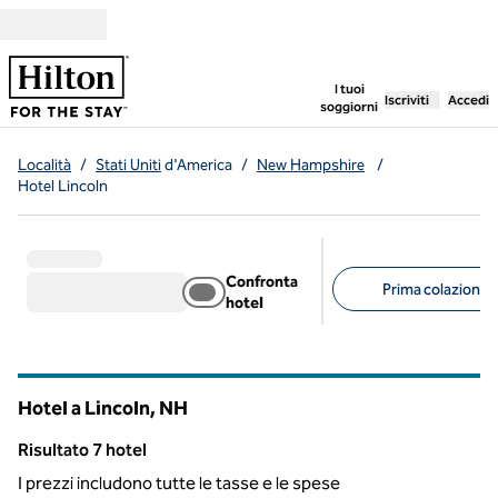
Vai al contenuto
,
apre una nuo
I tuoi
Iscriviti
Accedi
soggiorni
Località
/
Stati Uniti
d'America
/
New Hampshire
/
Hotel Lincoln
Confronta
Prima colazione g
hotel
Filtri consigliati
Hotel a Lincoln,
NH
New Hampshire
Risultato 7 hotel
Risultato 7 hotel
I prezzi includono tutte le tasse e le spese
1
/
12