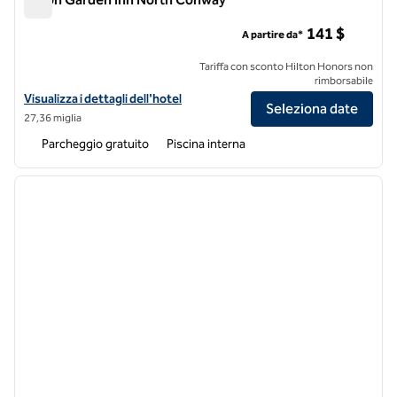
Hilton Garden Inn North Conway
141 $
A partire da*
Tariffa con sconto Hilton Honors non
rimborsabile
Visualizza i dettagli dell'hotel Hilton Garden Inn North Conway
Visualizza i dettagli dell'hotel
Seleziona date
27,36 miglia
Parcheggio gratuito
Piscina interna
1
/
12
immagine precedente
immagi
1 di 12