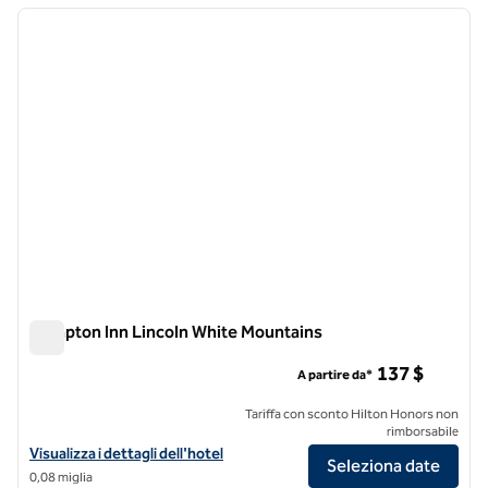
immagine precedente
immagi
1 di 12
Hampton Inn Lincoln White Mountains
Hampton Inn Lincoln White Mountains
137 $
A partire da*
Tariffa con sconto Hilton Honors non
rimborsabile
Visualizza i dettagli dell'hotel per l'Hampton Inn Lincoln White Mount
Visualizza i dettagli dell'hotel
Seleziona date
0,08 miglia