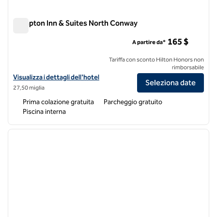
Hampton Inn & Suites North Conway
Hampton Inn & Suites North Conway
165 $
A partire da*
Tariffa con sconto Hilton Honors non
rimborsabile
Visualizza i dettagli dell'hotel Hampton Inn & Suites North Conway
Visualizza i dettagli dell'hotel
Seleziona date
27,50 miglia
Prima colazione gratuita
Parcheggio gratuito
Piscina interna
1
/
12
immagine precedente
immagi
1 di 12