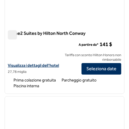
Home2 Suites by Hilton North Conway
Home2 Suites by Hilton North Conway
141 $
A partire da*
Tariffa con sconto Hilton Honors non
rimborsabile
Visualizza i dettagli dell'hotel Home2 Suites by Hilton North Conway
Visualizza i dettagli dell'hotel
Seleziona date
27,78 miglia
Prima colazione gratuita
Parcheggio gratuito
Piscina interna
1
/
12
immagine precedente
immagi
1 di 12