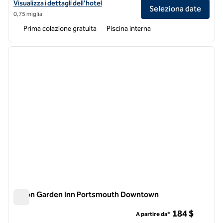
Visualizza i dettagli dell'hotel Hampton Inn & Suites Portsmouth D
Visualizza i dettagli dell'hotel
Seleziona date
0,75 miglia
Prima colazione gratuita
Piscina interna
1
/
12
immagine precedente
immagi
1 di 12
Hilton Garden Inn Portsmouth Downtown
Hilton Garden Inn Portsmouth Downtown
184 $
A partire da*