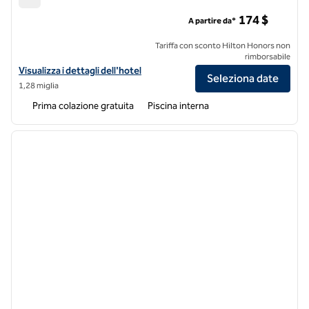
Homewood Suites by Hilton Portsmouth
174 $
A partire da*
Tariffa con sconto Hilton Honors non
rimborsabile
Visualizza i dettagli dell'hotel Homewood Suites by Hilton Portsmou
Visualizza i dettagli dell'hotel
Seleziona date
1,28 miglia
Prima colazione gratuita
Piscina interna
1
/
12
immagine precedente
immagi
1 di 12