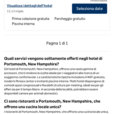
rimborsabile
Visualizza i dettagli dell'hotel Hampton Inn Dover
Visualizza i dettagli dell'hotel
Seleziona date
12,13 miglia
Prima colazione gratuita
Parcheggio gratuito
Piscina interna
Pagina precedente, 1 di 1
Pagina successiva, 1 
Pagina
1 di 1
Pagina 1 di 1
Quali servizi vengono solitamente offerti negli hotel di
Portsmouth, New Hampshire?
Gli hotel di Portsmouth, New Hampshire, offrono una vasta gamma di
accessori, che li rendono la scelta ideale per i viaggiatori alla ricerca di un
soggiorno confortevole. Le caratteristiche tipiche includono il WiFi gratuito,
moderni fitness center e invitanti piscine interne. Molti hotel dispongono di
comodi spazi congressuali e flessibili strutture per meeting, ideali sia per gli
affari sia per il tempo libero. A seconda della località, potrebbero essere
disponibili camere per animali domestici.
Ci sono ristoranti a Portsmouth, New Hampshire, che
offrono una cucina locale unica?
I ristoranti di Portsmouth, New Hampshire, che offrono una cucina locale unica,