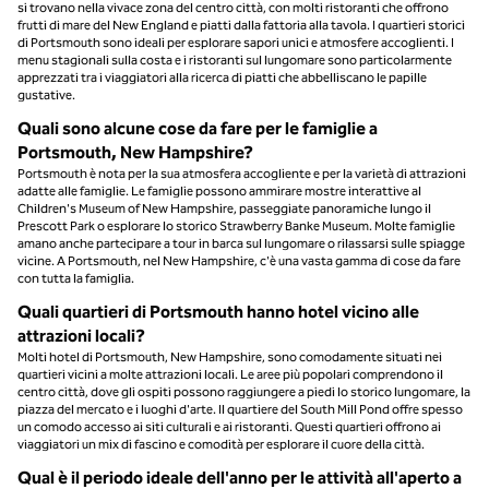
si trovano nella vivace zona del centro città, con molti ristoranti che offrono
frutti di mare del New England e piatti dalla fattoria alla tavola. I quartieri storici
di Portsmouth sono ideali per esplorare sapori unici e atmosfere accoglienti. I
menu stagionali sulla costa e i ristoranti sul lungomare sono particolarmente
apprezzati tra i viaggiatori alla ricerca di piatti che abbelliscano le papille
gustative.
Quali sono alcune cose da fare per le famiglie a
Portsmouth, New Hampshire?
Portsmouth è nota per la sua atmosfera accogliente e per la varietà di attrazioni
adatte alle famiglie. Le famiglie possono ammirare mostre interattive al
Children's Museum of New Hampshire, passeggiate panoramiche lungo il
Prescott Park o esplorare lo storico Strawberry Banke Museum. Molte famiglie
amano anche partecipare a tour in barca sul lungomare o rilassarsi sulle spiagge
vicine. A Portsmouth, nel New Hampshire, c'è una vasta gamma di cose da fare
con tutta la famiglia.
Quali quartieri di Portsmouth hanno hotel vicino alle
attrazioni locali?
Molti hotel di Portsmouth, New Hampshire, sono comodamente situati nei
quartieri vicini a molte attrazioni locali. Le aree più popolari comprendono il
centro città, dove gli ospiti possono raggiungere a piedi lo storico lungomare, la
piazza del mercato e i luoghi d'arte. Il quartiere del South Mill Pond offre spesso
un comodo accesso ai siti culturali e ai ristoranti. Questi quartieri offrono ai
viaggiatori un mix di fascino e comodità per esplorare il cuore della città.
Qual è il periodo ideale dell'anno per le attività all'aperto a