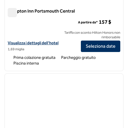
Hampton Inn Portsmouth Central
Hampton Inn Portsmouth Central
157 $
A partire da*
Tariffa con sconto Hilton Honors non
rimborsabile
Visualizza i dettagli dell'hotel Hampton Inn Portsmouth Central
Visualizza i dettagli dell'hotel
Seleziona date
1,69 miglia
Prima colazione gratuita
Parcheggio gratuito
Piscina interna
1
/
12
immagine precedente
immagi
1 di 12