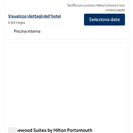
Tariffa con sconto Hilton Honors non
rimborsabile
Visualizza i dettagli dell'hotel Hilton Garden Inn Portsmouth Downt
Visualizza i dettagli dell'hotel
Seleziona date
0,84 miglia
Piscina interna
1
/
12
immagine precedente
immagi
1 di 12
Homewood Suites by Hilton Portsmouth