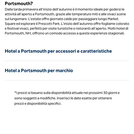
Portsmouth?
Dalla tarda primavera all'inizio dell'autunno è il momento ideale per godersi le
attività all'aperto a Portsmouth, grazie alle temperature miti e alle vivaci scene
sul lungomare. L'estate offre giornate calde per passeggiare lungo Market
Square ed esplorare il Prescott Park. L'inizio dell'autunno offre fogliame colorato
e festival vivaci, perfetti per visite turistiche e ristoranti all'aperto. Molti hotel di
Portsmouth, NH, offrono un comodo accesso a queste esperienze stagionali.
Hotel a Portsmouth per accessori e caratteristiche
Hotel a Portsmouth per marchio
*I prezzi si basano sulla disponibilità attuale nei prossimi 30 giorni e
sono soggetti a modifiche. Inserisci le date esatte per ottenere
prezzi e disponibilità specifici.