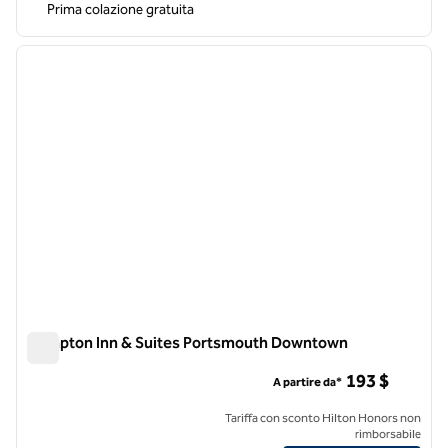
Prima colazione gratuita
1
/
12
immagine precedente
immagi
1 di 12
Hampton Inn & Suites Portsmouth Downtown
Hampton Inn & Suites Portsmouth Downtown
193 $
A partire da*
Tariffa con sconto Hilton Honors non
rimborsabile