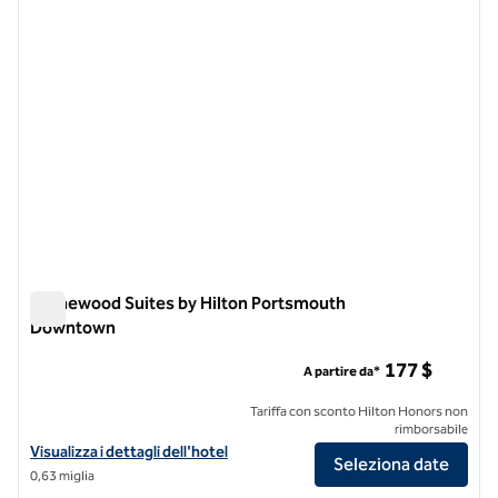
Homewood Suites by Hilton Portsmouth
Downtown
Homewood Suites by Hilton Portsmouth Downtown
177 $
A partire da*
Tariffa con sconto Hilton Honors non
rimborsabile
Visualizza i dettagli dell'hotel Homewood Suites by Hilton Portsm
Visualizza i dettagli dell'hotel
Seleziona date
0,63 miglia