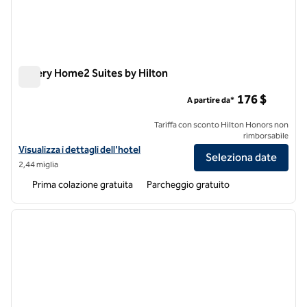
Kittery Home2 Suites by Hilton
Kittery Home2 Suites by Hilton
176 $
A partire da*
Tariffa con sconto Hilton Honors non
rimborsabile
Visualizza i dettagli dell'hotel per Home2 Suites by Hilton Kittery
Visualizza i dettagli dell'hotel
Seleziona date
2,44 miglia
Prima colazione gratuita
Parcheggio gratuito
1
/
12
immagine precedente
immagi
1 di 12