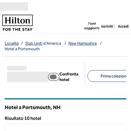
Vai al contenuto
,
apre una nuo
I tuoi
Iscriviti
Accedi
soggiorni
Località
/
Stati Uniti
d'America
/
New Hampshire
/
Hotel a Portsmouth
Confronta
Prima colazione g
hotel
Filtri consigliati
Hotel a Portsmouth,
NH
New Hampshire
Risultato 10 hotel
1
/
12
Risultato 10 hotel
immagine precedente
immagi
1 di 12