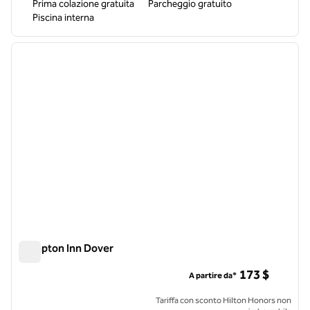
Prima colazione gratuita
Parcheggio gratuito
Piscina interna
1
/
12
immagine precedente
immagi
1 di 12
Hampton Inn Dover
Hampton Inn Dover
173 $
A partire da*
Tariffa con sconto Hilton Honors non