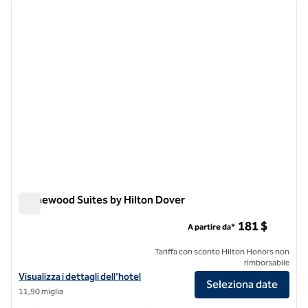
immagine precedente
immagi
1 di 12
Homewood Suites by Hilton Dover
Homewood Suites by Hilton Dover
181 $
A partire da*
Tariffa con sconto Hilton Honors non
rimborsabile
Visualizza i dettagli dell'hotel Homewood Suites by Hilton Dover
Visualizza i dettagli dell'hotel
Seleziona date
11,90 miglia