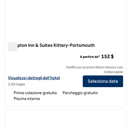
Hampton Inn & Suites Kittery-Portsmouth
Hampton Inn & Suites Kittery-Portsmouth
152 $
A partire da*
Tariffa con sconto Hilton Honors non
rimborsabile
Visualizza i dettagli dell'hotel Hampton Inn & Suites Kittery-Portsm
Visualizza i dettagli dell'hotel
Seleziona date
3,20 miglia
Prima colazione gratuita
Parcheggio gratuito
Piscina interna
1
/
12
immagine precedente
immagi
1 di 12