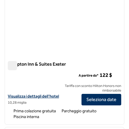
Hampton Inn & Suites Exeter
Hampton Inn & Suites Exeter
122 $
A partire da*
Tariffa con sconto Hilton Honors non
rimborsabile
Visualizza i dettagli dell'hotel Hampton Inn & Suites Exeter
Visualizza i dettagli dell'hotel
Seleziona date
10,28 miglia
Prima colazione gratuita
Parcheggio gratuito
Piscina interna
1
/
12