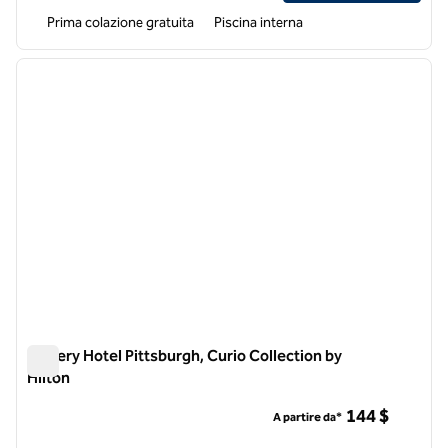
Prima colazione gratuita
Piscina interna
1
/
12
immagine precedente
immagi
1 di 12
Joinery Hotel Pittsburgh, Curio Collection by
Hilton
Joinery Hotel Pittsburgh, Curio Collection by Hilton
144 $
A partire da*