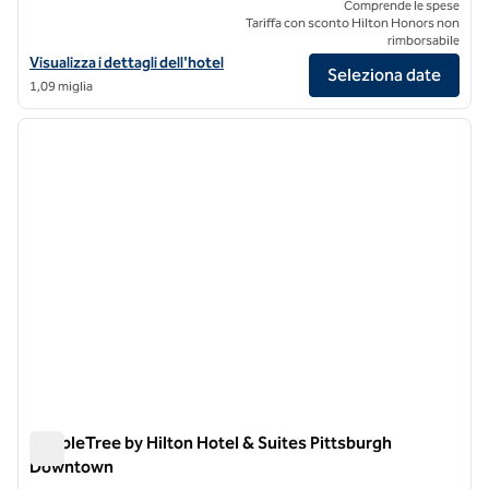
Comprende le spese
Tariffa con sconto Hilton Honors non
rimborsabile
Visualizza i dettagli dell'hotel Joinery Hotel Pittsburgh, Curio Collect
Visualizza i dettagli dell'hotel
Seleziona date
1,09 miglia
1
/
12
immagine precedente
immagi
1 di 12
DoubleTree by Hilton Hotel & Suites Pittsburgh
Downtown