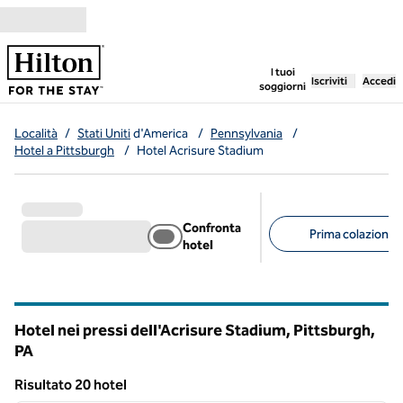
Vai al contenuto
,
apre una nuo
I tuoi
Iscriviti
Accedi
soggiorni
Località
/
Stati Uniti
d'America
/
Pennsylvania
/
Hotel a Pittsburgh
/
Hotel Acrisure Stadium
Confronta
Prima colazione g
hotel
Filtri consigliati
Hotel nei pressi dell'Acrisure Stadium, Pittsburgh,
PA
Pennsylvania
Risultato 20 hotel
1
/
11
Risultato 20 hotel