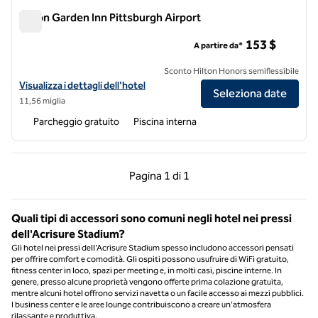
Hilton Garden Inn Pittsburgh Airport
Hilton Garden Inn Pittsburgh Airport
153 $
A partire da*
Sconto Hilton Honors semiflessibile
Visualizza i dettagli dell'hotel Hilton Garden Inn Pittsburgh Airport
Visualizza i dettagli dell'hotel
Seleziona date
11,56 miglia
Parcheggio gratuito
Piscina interna
Pagina precedente, 1 di 1
Pagina successiva, 1 
Pagina
1 di 1
Pagina 1 di 1
Quali tipi di accessori sono comuni negli hotel nei pressi
dell'Acrisure Stadium?
Gli hotel nei pressi dell'Acrisure Stadium spesso includono accessori pensati
per offrire comfort e comodità. Gli ospiti possono usufruire di WiFi gratuito,
fitness center in loco, spazi per meeting e, in molti casi, piscine interne. In
genere, presso alcune proprietà vengono offerte prima colazione gratuita,
mentre alcuni hotel offrono servizi navetta o un facile accesso ai mezzi pubblici.
I business center e le aree lounge contribuiscono a creare un'atmosfera
rilassante e produttiva.