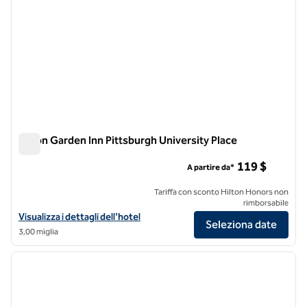
Hilton Garden Inn Pittsburgh University Place
Hilton Garden Inn Pittsburgh University Place
119 $
A partire da*
Tariffa con sconto Hilton Honors non
rimborsabile
Visualizza i dettagli dell'hotel Hilton Garden Inn Pittsburgh University
Visualizza i dettagli dell'hotel
Seleziona date
3,00 miglia
1
/
12
immagine precedente
immagi
1 di 12