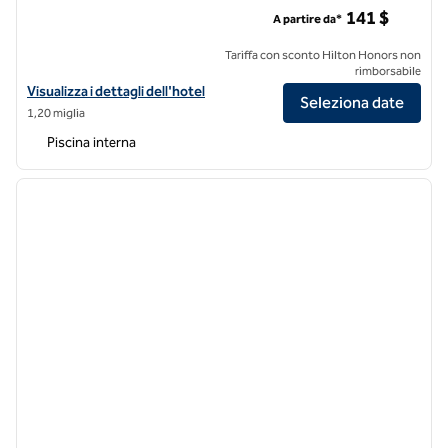
DoubleTree by Hilton Hotel & Suites Pittsburgh Downtown
141 $
A partire da*
Tariffa con sconto Hilton Honors non
rimborsabile
Visualizza i dettagli dell'hotel DoubleTree by Hilton Hotel & Suites
Visualizza i dettagli dell'hotel
Seleziona date
1,20 miglia
Piscina interna
1
/
12
immagine precedente
immagi
1 di 12