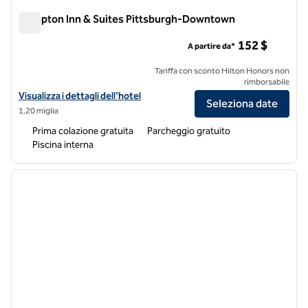
Hampton Inn & Suites Pittsburgh-Downtown
Hampton Inn & Suites Pittsburgh-Downtown
152 $
A partire da*
Tariffa con sconto Hilton Honors non
rimborsabile
Visualizza i dettagli dell'hotel Hampton Inn & Suites Pittsburgh-Do
Visualizza i dettagli dell'hotel
Seleziona date
1,20 miglia
Prima colazione gratuita
Parcheggio gratuito
Piscina interna
1
/
12
immagine precedente
immagi
1 di 12