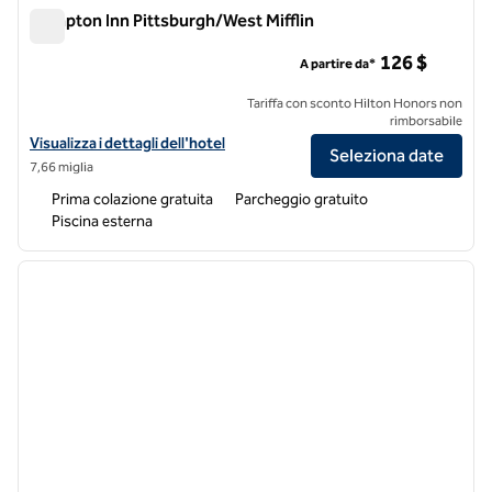
Hampton Inn Pittsburgh/West Mifflin
Hampton Inn Pittsburgh/West Mifflin
126 $
A partire da*
Tariffa con sconto Hilton Honors non
rimborsabile
Visualizza i dettagli dell'hotel Hampton Inn Pittsburgh/West Mifflin
Visualizza i dettagli dell'hotel
Seleziona date
7,66 miglia
Prima colazione gratuita
Parcheggio gratuito
Piscina esterna
1
/
12
immagine precedente
immagi
1 di 12