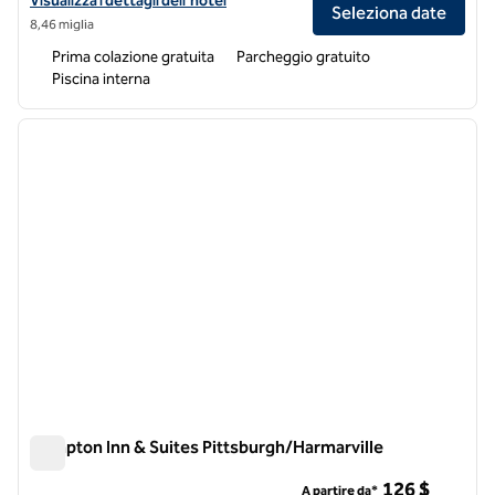
Visualizza i dettagli dell'hotel
Seleziona date
8,46 miglia
Prima colazione gratuita
Parcheggio gratuito
Piscina interna
1
/
12
immagine precedente
immagi
1 di 12
Hampton Inn & Suites Pittsburgh/Harmarville
Hampton Inn & Suites Pittsburgh/Harmarville
126 $
A partire da*