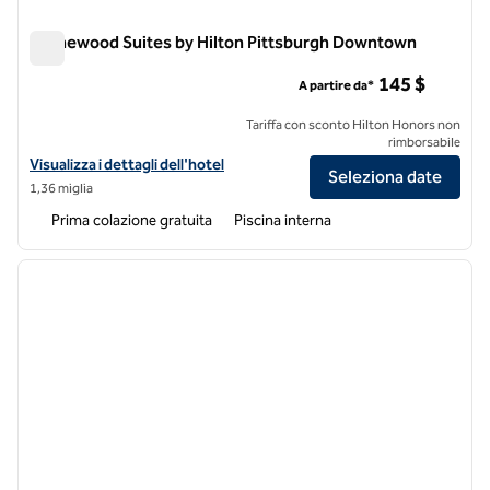
Homewood Suites by Hilton Pittsburgh Downtown
Homewood Suites by Hilton Pittsburgh Downtown
145 $
A partire da*
Tariffa con sconto Hilton Honors non
rimborsabile
Visualizza i dettagli dell'hotel Homewood Suites by Hilton Pittsbu
Visualizza i dettagli dell'hotel
Seleziona date
1,36 miglia
Prima colazione gratuita
Piscina interna
1
/
12
immagine precedente
immagi
1 di 12