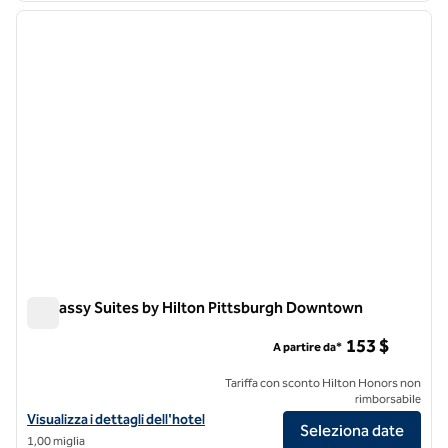
immagine precedente
immagi
1 di 12
Embassy Suites by Hilton Pittsburgh Downtown
Embassy Suites by Hilton Pittsburgh Downtown
153 $
A partire da*
Tariffa con sconto Hilton Honors non
rimborsabile
Visualizza i dettagli dell'hotel Embassy Suites by Hilton Pittsburgh
Visualizza i dettagli dell'hotel
Seleziona date
1,00 miglia