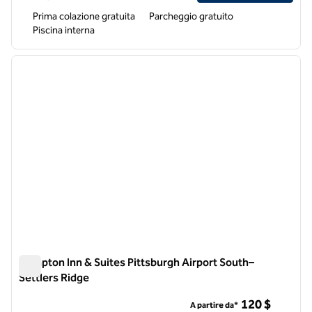
Prima colazione gratuita
Parcheggio gratuito
Piscina interna
1
/
12
immagine precedente
immagi
1 di 12
Hampton Inn & Suites Pittsburgh Airport South–
Settlers Ridge
Hampton Inn & Suites Pittsburgh Airport South–Settlers Rid
120 $
A partire da*