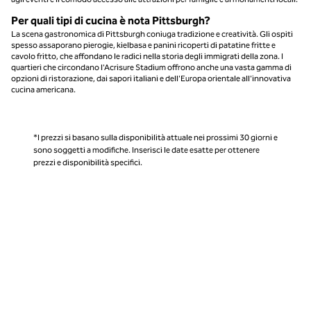
Per quali tipi di cucina è nota Pittsburgh?
La scena gastronomica di Pittsburgh coniuga tradizione e creatività. Gli ospiti
spesso assaporano pierogie, kielbasa e panini ricoperti di patatine fritte e
cavolo fritto, che affondano le radici nella storia degli immigrati della zona. I
quartieri che circondano l'Acrisure Stadium offrono anche una vasta gamma di
opzioni di ristorazione, dai sapori italiani e dell'Europa orientale all'innovativa
cucina americana.
*I prezzi si basano sulla disponibilità attuale nei prossimi 30 giorni e
sono soggetti a modifiche. Inserisci le date esatte per ottenere
prezzi e disponibilità specifici.