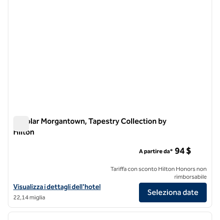
Scholar Morgantown, Tapestry Collection by
Hilton
Scholar Morgantown, Tapestry Collection by Hilton
94 $
A partire da*
Tariffa con sconto Hilton Honors non
rimborsabile
Visualizza i dettagli dell'hotel Scholar Morgantown, Tapestry Collecti
Visualizza i dettagli dell'hotel
Seleziona date
22,14 miglia
1
/
9
immagine precedente
immagi
1 di 9