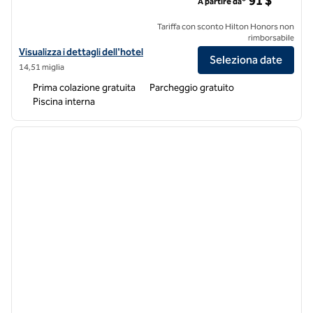
91 $
A partire da*
Tariffa con sconto Hilton Honors non
rimborsabile
Visualizza i dettagli dell'hotel Hampton Inn & Suites California Unive
Visualizza i dettagli dell'hotel
Seleziona date
14,51 miglia
Prima colazione gratuita
Parcheggio gratuito
Piscina interna