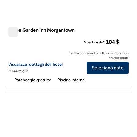
Hilton Garden Inn Morgantown
Hilton Garden Inn Morgantown
104 $
A partire da*
Tariffa con sconto Hilton Honors non
rimborsabile
Visualizza i dettagli dell'hotel Hilton Garden Inn Morgantown
Visualizza i dettagli dell'hotel
Seleziona date
20,44 miglia
Parcheggio gratuito
Piscina interna
1
/
12
immagine precedente
immagi
1 di 12