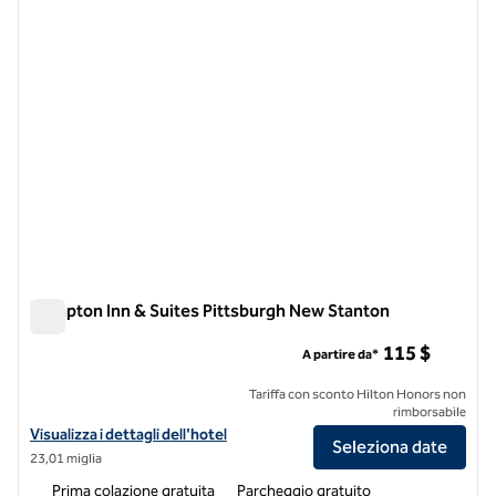
Hampton Inn & Suites Pittsburgh New Stanton
Hampton Inn & Suites Pittsburgh New Stanton
115 $
A partire da*
Tariffa con sconto Hilton Honors non
rimborsabile
Visualizza i dettagli dell'hotel Hampton Inn & Suites Pittsburgh New
Visualizza i dettagli dell'hotel
Seleziona date
23,01 miglia
Prima colazione gratuita
Parcheggio gratuito