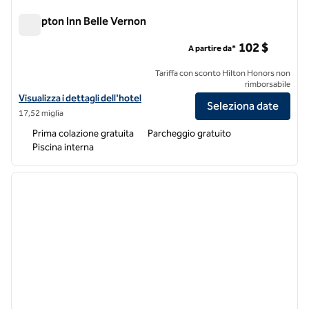
Hampton Inn Belle Vernon
Hampton Inn Belle Vernon
102 $
A partire da*
Tariffa con sconto Hilton Honors non
rimborsabile
Visualizza i dettagli dell'hotel Hampton Inn Belle Vernon
Visualizza i dettagli dell'hotel
Seleziona date
17,52 miglia
Prima colazione gratuita
Parcheggio gratuito
Piscina interna
1
/
12
immagine precedente
immagi
1 di 12