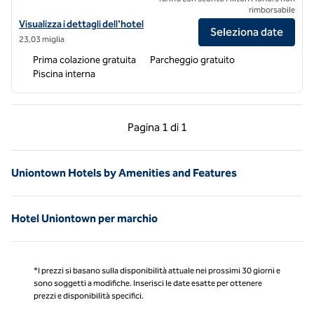
rimborsabile
Visualizza i dettagli dell'hotel per Hampton Inn & Suites Morgantown
Visualizza i dettagli dell'hotel
Seleziona date
23,03 miglia
Prima colazione gratuita
Parcheggio gratuito
Piscina interna
Pagina precedente, 1 di 1
Pagina successiva, 1 
Pagina
1 di 1
Pagina 1 di 1
Uniontown Hotels by Amenities and Features
Hotel Uniontown per marchio
*I prezzi si basano sulla disponibilità attuale nei prossimi 30 giorni e
sono soggetti a modifiche. Inserisci le date esatte per ottenere
prezzi e disponibilità specifici.