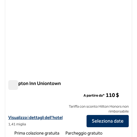
Hampton Inn Uniontown
Hampton Inn Uniontown
110 $
A partire da*
Tariffa con sconto Hilton Honors non
rimborsabile
Visualizza i dettagli dell'hotel Hampton Inn Uniontown
Visualizza i dettagli dell'hotel
Seleziona date
1,41 miglia
Prima colazione gratuita
Parcheggio gratuito