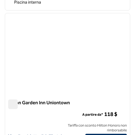
Piscina interna
1
/
12
immagine precedente
immagi
1 di 12
Hilton Garden Inn Uniontown
Hilton Garden Inn Uniontown
118 $
A partire da*
Tariffa con sconto Hilton Honors non
rimborsabile