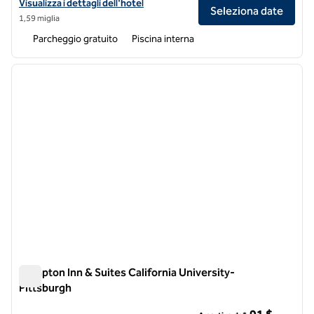
Visualizza i dettagli dell'hotel Hilton Garden Inn Uniontown
Visualizza i dettagli dell'hotel
Seleziona date
1,59 miglia
Parcheggio gratuito
Piscina interna
1
/
12
immagine precedente
immagi
1 di 12
Hampton Inn & Suites California University-
Pittsburgh
Hampton Inn & Suites California University-Pittsburgh