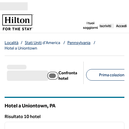
Vai al contenuto
,
apre una nuo
I tuoi
Iscriviti
Accedi
soggiorni
Località
/
Stati Uniti
d'America
/
Pennsylvania
/
Hotel a Uniontown
Confronta
Prima colazione g
hotel
Filtri consigliati
Hotel a Uniontown,
PA
Pennsylvania
Risultato 10 hotel
1
/
12
Risultato 10 hotel
immagine precedente
immagi
1 di 12