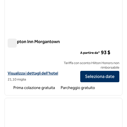
Hampton Inn Morgantown
Hampton Inn Morgantown
93 $
A partire da*
Tariffa con sconto Hilton Honors non
rimborsabile
Visualizza i dettagli dell'hotel Hampton Inn Morgantown
Visualizza i dettagli dell'hotel
Seleziona date
21,10 miglia
Prima colazione gratuita
Parcheggio gratuito
1
/
12
immagine precedente
immagi
1 di 12