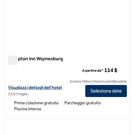
Hampton Inn Waynesburg
Hampton Inn Waynesburg
114 $
A partire da*
Sconto Hilton Honors semiflessibile
Visualizza i dettagli dell'hotel Hampton Inn Waynesburg
Visualizza i dettagli dell'hotel
Seleziona date
22,07 miglia
Prima colazione gratuita
Parcheggio gratuito
Piscina interna
1
/
12
immagine precedente
immagi
1 di 12