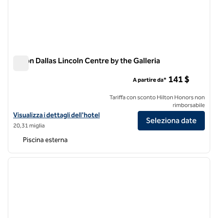
Hilton Dallas Lincoln Centre by the Galleria
Hilton Dallas Lincoln Centre by the Galleria
141 $
A partire da*
Tariffa con sconto Hilton Honors non
rimborsabile
Visualizza i dettagli dell'hotel Hilton Dallas Lincoln Centre by the Gall
Visualizza i dettagli dell'hotel
Seleziona date
20,31 miglia
Piscina esterna
1
/
12
immagine precedente
immagi
1 di 12