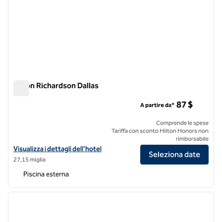
Hilton Richardson Dallas
Hilton Richardson Dallas
87 $
A partire da*
Comprende le spese
Tariffa con sconto Hilton Honors non
rimborsabile
Visualizza i dettagli dell'hotel Hilton Richardson Dallas
Visualizza i dettagli dell'hotel
Seleziona date
27,15 miglia
Piscina esterna
1
/
12
immagine precedente
immagi
1 di 12