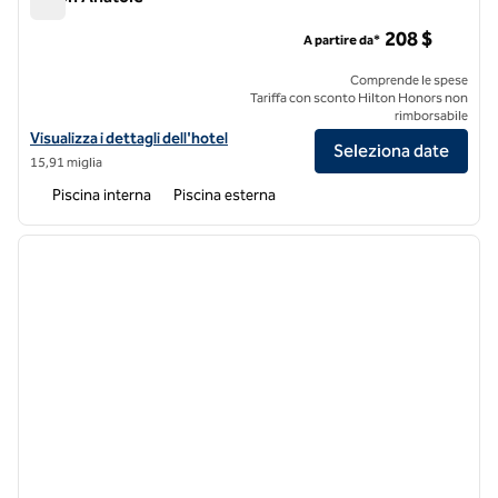
Hilton Anatole
208 $
A partire da*
Comprende le spese
Tariffa con sconto Hilton Honors non
rimborsabile
Visualizza i dettagli dell'hotel Hilton Anatole
Visualizza i dettagli dell'hotel
Seleziona date
15,91 miglia
Piscina interna
Piscina esterna
1
/
12
immagine precedente
immagi
1 di 12