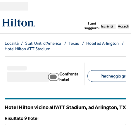
Vai al contenuto
,
apre una nuo
I tuoi
Iscriviti
Accedi
soggiorni
Località
/
Stati Uniti
d'America
/
Texas
/
Hotel ad Arlington
/
Hotel Hilton ATT Stadium
Confronta
Parcheggio gratui
hotel
Filtri consigliati
Hotel Hilton vicino all'ATT Stadium, ad Arlington,
TX
Texas
Risultato 9 hotel
1
/
12
Risultato 9 hotel
immagine precedente
immagi
1 di 12