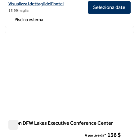
Visualizza i dettagli dell'hotel Hilton Dallas/Southlake Town Square
Visualizza i dettagli dell'hotel
Seleziona date
13,99 miglia
Piscina esterna
1
/
12
immagine precedente
immagi
1 di 12
Hilton DFW Lakes Executive Conference Center
Hilton DFW Lakes Executive Conference Center
136 $
A partire da*