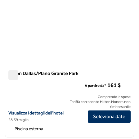
Hilton Dallas/Plano Granite Park
Hilton Dallas/Plano Granite Park
161 $
A partire da*
Comprende le spese
Tariffa con sconto Hilton Honors non
rimborsabile
Visualizza i dettagli dell'hotel Hilton Dallas/Plano Granite Park
Visualizza i dettagli dell'hotel
Seleziona date
28,39 miglia
Piscina esterna