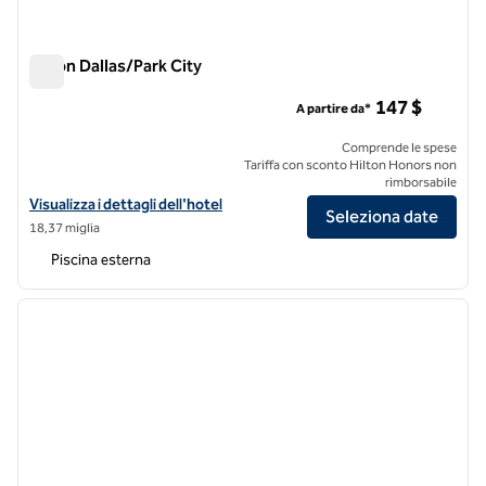
Hilton Dallas/Park City
Hilton Dallas/Park City
147 $
A partire da*
Comprende le spese
Tariffa con sconto Hilton Honors non
rimborsabile
Visualizza i dettagli dell'hotel Hilton Dallas/Park Cities
Visualizza i dettagli dell'hotel
Seleziona date
18,37 miglia
Piscina esterna
1
/
12
immagine precedente
immagi
1 di 12