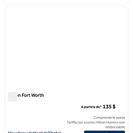
1
/
12
immagine precedente
immagi
1 di 12
Hilton Fort Worth
Hilton Fort Worth
135 $
A partire da*
Comprende le spese
Tariffa con sconto Hilton Honors non
rimborsabile
Visualizza i dettagli dell'hotel Hilton Fort Worth