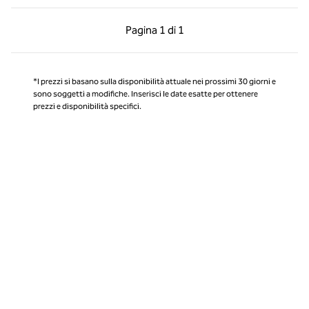
Pagina precedente, 1 di 1
Pagina successiva, 1 
Pagina
1 di 1
Pagina 1 di 1
*I prezzi si basano sulla disponibilità attuale nei prossimi 30 giorni e
sono soggetti a modifiche. Inserisci le date esatte per ottenere
prezzi e disponibilità specifici.