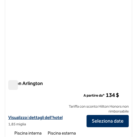
Hilton Arlington
Hilton Arlington
134 $
A partire da*
Tariffa con sconto Hilton Honors non
rimborsabile
Visualizza i dettagli dell'hotel Hilton Arlington
Visualizza i dettagli dell'hotel
Seleziona date
1,85 miglia
Piscina interna
Piscina esterna