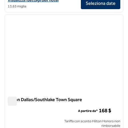
Visualizza i dettagli dell'hotel
Seleziona date
13,65 miglia
1
/
12
immagine precedente
immagi
1 di 12
Hilton Dallas/Southlake Town Square
Hilton Dallas/Southlake Town Square
168 $
A partire da*
Tariffa con sconto Hilton Honors non
rimborsabile