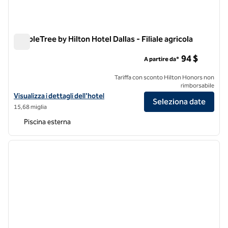
DoubleTree by Hilton Hotel Dallas - Filiale agricola
DoubleTree by Hilton Hotel Dallas - Filiale agricola
94 $
A partire da*
Tariffa con sconto Hilton Honors non
rimborsabile
Visualizza i dettagli dell'hotel DoubleTree by Hilton Hotel Dallas - F
Visualizza i dettagli dell'hotel
Seleziona date
15,68 miglia
Piscina esterna
1
/
12
immagine precedente
immagi
1 di 12