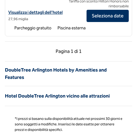
Tariffa con sconto Hilton Honors non
rimborsabile
Visualizza i dettagli dell'hotel DoubleTree by Hilton Hotel Dallas - Ri
Visualizza i dettagli dell'hotel
Seleziona date
27,96 miglia
Parcheggio gratuito
Piscina esterna
Pagina precedente, 1 di 1
Pagina successiva, 1 
Pagina
1 di 1
Pagina 1 di 1
DoubleTree Arlington Hotels by Amenities and
Features
Hotel DoubleTree Arlington vicino alle attrazioni
*I prezzi si basano sulla disponibilità attuale nei prossimi 30 giorni e
sono soggetti a modifiche. Inserisci le date esatte per ottenere
prezzi e disponibilità specifici.