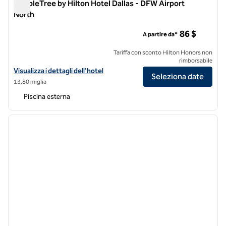
DoubleTree by Hilton Hotel Dallas - DFW Airport
North
DoubleTree by Hilton Hotel Dallas - DFW Airport North
86 $
A partire da*
Tariffa con sconto Hilton Honors non
rimborsabile
Visualizza i dettagli dell'hotel DoubleTree by Hilton Hotel Dallas - D
Visualizza i dettagli dell'hotel
Seleziona date
13,80 miglia
Piscina esterna
1
/
12
immagine precedente
immagi
1 di 12