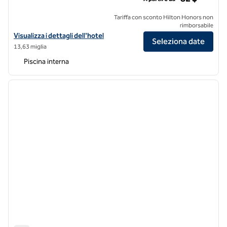
Tariffa con sconto Hilton Honors non
rimborsabile
Visualizza i dettagli dell'hotel DoubleTree by Hilton Fort Worth Sou
Visualizza i dettagli dell'hotel
Seleziona date
13,63 miglia
Piscina interna
1
/
12
immagine precedente
immagi
1 di 12