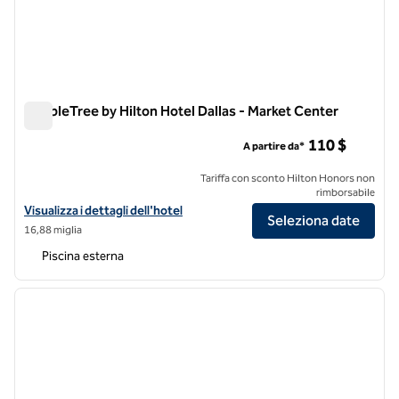
DoubleTree by Hilton Hotel Dallas - Market Center
DoubleTree by Hilton Hotel Dallas - Market Center
110 $
A partire da*
Tariffa con sconto Hilton Honors non
rimborsabile
Visualizza i dettagli dell'hotel DoubleTree by Hilton Hotel Dallas - Ma
Visualizza i dettagli dell'hotel
Seleziona date
16,88 miglia
Piscina esterna
1
/
12
immagine precedente
immagi
1 di 12