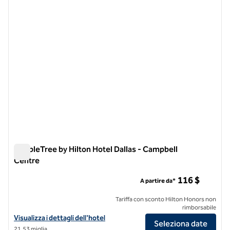
immagine precedente
immagi
1 di 12
DoubleTree by Hilton Hotel Dallas - Campbell
Centre
DoubleTree by Hilton Hotel Dallas - Campbell Centre
116 $
A partire da*
Tariffa con sconto Hilton Honors non
rimborsabile
Visualizza i dettagli dell'hotel DoubleTree by Hilton Hotel Dallas - C
Visualizza i dettagli dell'hotel
Seleziona date
21,53 miglia