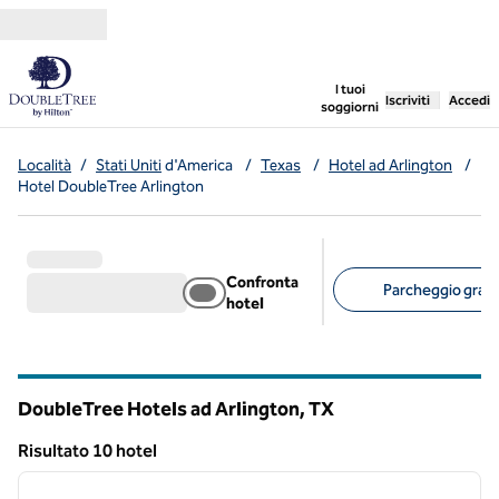
Vai al contenuto
,
apre una nuo
I tuoi
Iscriviti
Accedi
soggiorni
Località
/
Stati Uniti
d'America
/
Texas
/
Hotel ad Arlington
/
Hotel DoubleTree Arlington
Confronta
Parcheggio gratui
hotel
Filtri consigliati
DoubleTree Hotels ad Arlington,
TX
Texas
Risultato 10 hotel
1
/
12
Risultato 10 hotel
immagine precedente
immagi
1 di 12