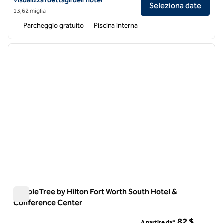
Visualizza i dettagli dell'hotel
Seleziona date
13,62 miglia
Parcheggio gratuito
Piscina interna
1
/
12
immagine precedente
immagi
1 di 12
DoubleTree by Hilton Fort Worth South Hotel &
Conference Center
DoubleTree by Hilton Fort Worth South Hotel & Conference 
82 $
A partire da*