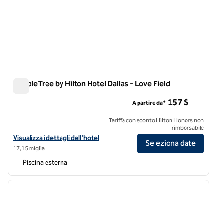
DoubleTree by Hilton Hotel Dallas - Love Field
DoubleTree by Hilton Hotel Dallas - Love Field
157 $
A partire da*
Tariffa con sconto Hilton Honors non
rimborsabile
Visualizza i dettagli dell'hotel DoubleTree by Hilton Hotel Dallas - Lov
Visualizza i dettagli dell'hotel
Seleziona date
17,15 miglia
Piscina esterna
1
/
11
immagine precedente
immagi
1 di 11