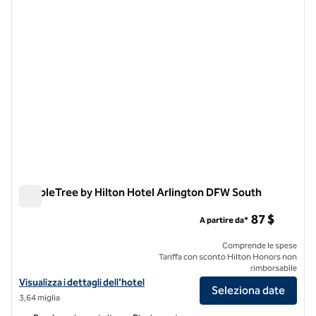
DoubleTree by Hilton Hotel Arlington DFW South
DoubleTree by Hilton Hotel Arlington DFW South
87 $
A partire da*
Comprende le spese
Tariffa con sconto Hilton Honors non
rimborsabile
Visualizza i dettagli dell'hotel DoubleTree by Hilton Hotel Arlington
Visualizza i dettagli dell'hotel
Seleziona date
3,64 miglia