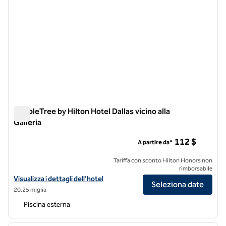
DoubleTree by Hilton Hotel Dallas vicino alla
Galleria
DoubleTree by Hilton Hotel Dallas vicino alla Galleria
112 $
A partire da*
Tariffa con sconto Hilton Honors non
rimborsabile
Visualizza i dettagli dell'hotel DoubleTree by Hilton Hotel Dallas Near 
Visualizza i dettagli dell'hotel
Seleziona date
20,25 miglia
Piscina esterna
1
/
12