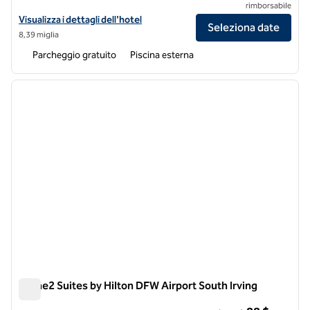
rimborsabile
Visualizza i dettagli dell'hotel Hilton Garden Inn DFW Airport South
Visualizza i dettagli dell'hotel
Seleziona date
8,39 miglia
Parcheggio gratuito
Piscina esterna
1
/
12
immagine precedente
immagi
1 di 12
Home2 Suites by Hilton DFW Airport South Irving
Home2 Suites by Hilton DFW Airport South Irving