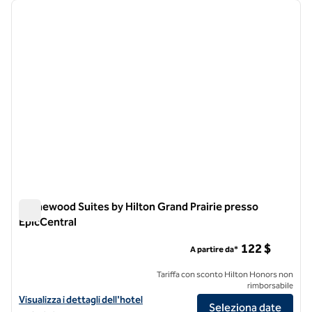
immagine precedente
immagi
1 di 10
Homewood Suites by Hilton Grand Prairie presso
EpicCentral
Homewood Suites by Hilton Grand Prairie presso EpicCentra
122 $
A partire da*
Tariffa con sconto Hilton Honors non
rimborsabile
Visualizza i dettagli dell'hotel Homewood Suites by Hilton Grand Prai
Visualizza i dettagli dell'hotel
Seleziona date