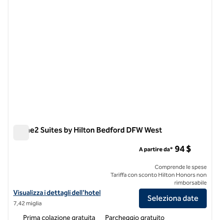
Home2 Suites by Hilton Bedford DFW West
Home2 Suites by Hilton Bedford DFW West
94 $
A partire da*
Comprende le spese
Tariffa con sconto Hilton Honors non
rimborsabile
Visualizza i dettagli dell'hotel Home2 Suites by Hilton Bedford DFW 
Visualizza i dettagli dell'hotel
Seleziona date
7,42 miglia
Prima colazione gratuita
Parcheggio gratuito