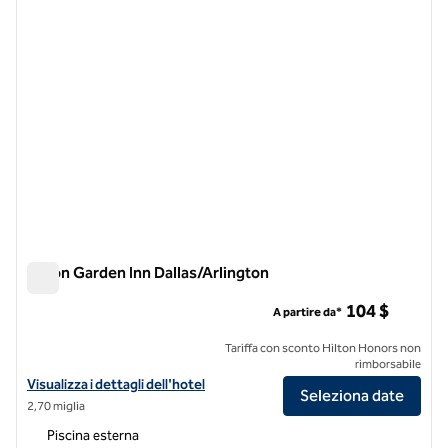
Hilton Garden Inn Dallas/Arlington
Hilton Garden Inn Dallas/Arlington
104 $
A partire da*
Tariffa con sconto Hilton Honors non
rimborsabile
Visualizza i dettagli dell'hotel Hilton Garden Inn Dallas/Arlington
Visualizza i dettagli dell'hotel
Seleziona date
2,70 miglia
Piscina esterna