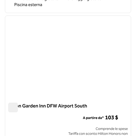
Piscina esterna
1
/
12
immagine precedente
immagi
1 di 12
Hilton Garden Inn DFW Airport South
Hilton Garden Inn DFW Airport South
103 $
A partire da*
Comprende le spese
Tariffa con sconto Hilton Honors non