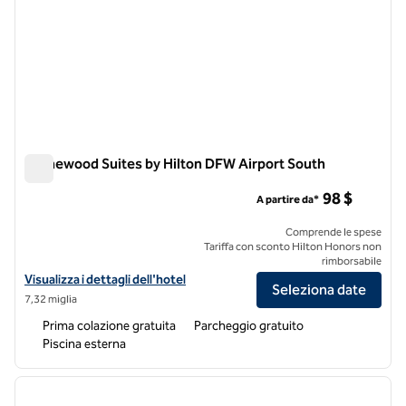
Homewood Suites by Hilton DFW Airport South
Homewood Suites by Hilton DFW Airport South
98 $
A partire da*
Comprende le spese
Tariffa con sconto Hilton Honors non
rimborsabile
Visualizza i dettagli dell'hotel Homewood Suites by Hilton DFW Airpo
Visualizza i dettagli dell'hotel
Seleziona date
7,32 miglia
Prima colazione gratuita
Parcheggio gratuito
Piscina esterna
1
/
12
immagine precedente
immagi
1 di 12