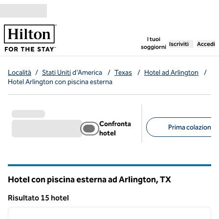
Vai al contenuto
,
apre una nuo
I tuoi
Iscriviti
Accedi
soggiorni
Località
/
Stati Uniti
d'America
/
Texas
/
Hotel ad Arlington
/
Hotel Arlington con piscina esterna
Confronta
Prima colazione g
hotel
Filtri consigliati
Hotel con piscina esterna ad Arlington,
TX
Texas
Risultato 15 hotel
1
/
12
Risultato 15 hotel
immagine precedente
immagi
1 di 12