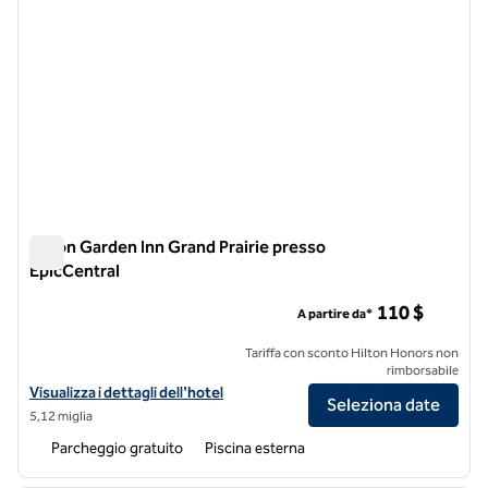
Hilton Garden Inn Grand Prairie presso
EpicCentral
Hilton Garden Inn Grand Prairie presso EpicCentral
110 $
A partire da*
Tariffa con sconto Hilton Honors non
rimborsabile
Visualizza i dettagli dell'hotel Hilton Garden Inn Grand Prairie su Epic
Visualizza i dettagli dell'hotel
Seleziona date
5,12 miglia
Parcheggio gratuito
Piscina esterna
1
/
10