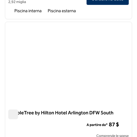
2,92 miglia
Piscina interna
Piscina esterna
1
/
12
immagine precedente
immagi
1 di 12
DoubleTree by Hilton Hotel Arlington DFW South
DoubleTree by Hilton Hotel Arlington DFW South
87 $
A partire da*
Comprende le spese