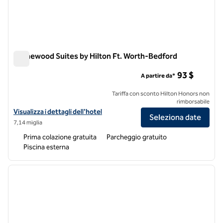
Homewood Suites by Hilton Ft. Worth-Bedford
Homewood Suites by Hilton Ft. Worth-Bedford
93 $
A partire da*
Tariffa con sconto Hilton Honors non
rimborsabile
Visualizza i dettagli dell'hotel Homewood Suites by Hilton Ft. Worth
Visualizza i dettagli dell'hotel
Seleziona date
7,14 miglia
Prima colazione gratuita
Parcheggio gratuito
Piscina esterna
1
/
12
immagine precedente
immagi
1 di 12