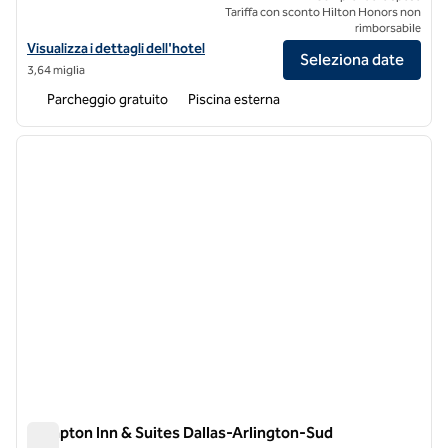
Tariffa con sconto Hilton Honors non
rimborsabile
Visualizza i dettagli dell'hotel DoubleTree by Hilton Hotel Arlington
Visualizza i dettagli dell'hotel
Seleziona date
3,64 miglia
Parcheggio gratuito
Piscina esterna
1
/
12
immagine precedente
immagi
1 di 12
Hampton Inn & Suites Dallas-Arlington-Sud