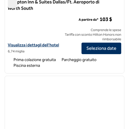
Hampton Inn & Suites Dallas/Ft. Aeroporto di
Worth South
Hampton Inn & Suites Dallas/Ft. Aeroporto di Worth South
103 $
A partire da*
Comprende le spese
Tariffa con sconto Hilton Honors non
rimborsabile
Visualizza i dettagli dell'hotel Hampton Inn & Suites Dallas/Ft. Aero
Visualizza i dettagli dell'hotel
Seleziona date
6,74 miglia
Prima colazione gratuita
Parcheggio gratuito
Piscina esterna
1
/
12
immagine precedente
immagi
1 di 12