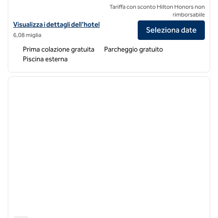
Tariffa con sconto Hilton Honors non
rimborsabile
Visualizza i dettagli dell'hotel Home2 Suites by Hilton Dallas Grand Pra
Visualizza i dettagli dell'hotel
Seleziona date
6,08 miglia
Prima colazione gratuita
Parcheggio gratuito
Piscina esterna
1
/
12
immagine precedente
immagi
1 di 12