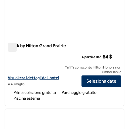
Spark by Hilton Grand Prairie
Spark by Hilton Grand Prairie
64 $
A partire da*
Tariffa con sconto Hilton Honors non
rimborsabile
Visualizza i dettagli dell'hotel Spark by Hilton Grand Prairie
Visualizza i dettagli dell'hotel
Seleziona date
4,40 miglia
Prima colazione gratuita
Parcheggio gratuito
Piscina esterna
1
/
9
immagine precedente
immagi
1 di 9