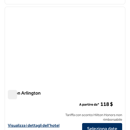
1
/
12
immagine precedente
immagi
1 di 12
Hilton Arlington
Hilton Arlington
118 $
A partire da*
Tariffa con sconto Hilton Honors non
rimborsabile
Visualizza i dettagli dell'hotel Hilton Arlington
Visualizza i dettagli dell'hotel
Seleziona date