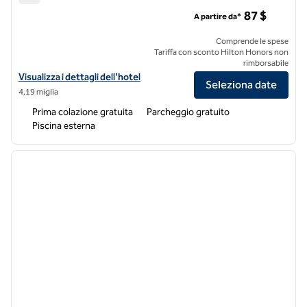
Hampton Inn & Suites Dallas-Arlington-Sud
87 $
A partire da*
Comprende le spese
Tariffa con sconto Hilton Honors non
rimborsabile
Visualizza i dettagli dell'hotel Hampton Inn & Suites Dallas-Arlingto
Visualizza i dettagli dell'hotel
Seleziona date
4,19 miglia
Prima colazione gratuita
Parcheggio gratuito
Piscina esterna
1
/
12
immagine precedente
immagi
1 di 12