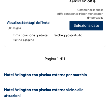
88 $
A partire da*
Comprende le spese
Tariffa con sconto Hilton Honors non
rimborsabile
Visualizza i dettagli dell'hotel per Home2 Suites by Hilton DFW Airpor
Visualizza i dettagli dell'hotel
Seleziona date
8,83 miglia
Prima colazione gratuita
Parcheggio gratuito
Piscina esterna
Pagina precedente, 1 di 1
Pagina successiva, 1 
Pagina
1 di 1
Pagina 1 di 1
Hotel Arlington con piscina esterna per marchio
Hotel Arlington con piscina esterna vicino alle
attrazioni