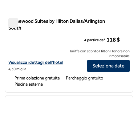
Homewood Suites by Hilton Dallas/Arlington
South
Homewood Suites by Hilton Dallas/Arlington South
118 $
A partire da*
Tariffa con sconto Hilton Honors non
rimborsabile
Visualizza i dettagli dell'hotel Homewood Suites by Hilton Dallas/Arl
Visualizza i dettagli dell'hotel
Seleziona date
4,30 miglia
Prima colazione gratuita
Parcheggio gratuito
Piscina esterna
1
/
12
immagine precedente
immagi
1 di 12