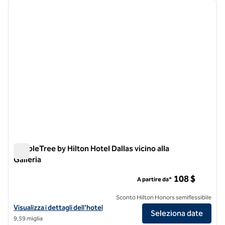
immagine precedente
immagi
1 di 11
DoubleTree by Hilton Hotel Dallas vicino alla
Galleria
DoubleTree by Hilton Hotel Dallas vicino alla Galleria
108 $
A partire da*
Sconto Hilton Honors semiflessibile
Visualizza i dettagli dell'hotel DoubleTree by Hilton Hotel Dallas Near 
Visualizza i dettagli dell'hotel
Seleziona date
9,59 miglia