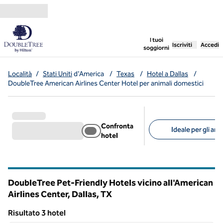
Vai al contenuto
,
apre una nuo
I tuoi
Iscriviti
Accedi
soggiorni
Località
/
Stati Uniti
d'America
/
Texas
/
Hotel a Dallas
/
DoubleTree American Airlines Center Hotel per animali domestici
Confronta
Ideale per gli ani
hotel
Filtri consigliati
DoubleTree Pet-Friendly Hotels vicino all'American
Airlines Center, Dallas,
TX
Texas
Risultato 3 hotel
1
/
11
Risultato 3 hotel