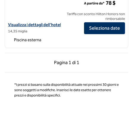
78 $
A partire da*
Tariffa con sconto Hilton Honors non
rimborsabile
Visualizza i dettagli dell'hotel DoubleTree by Hilton Hotel Dallas - D
Visualizza i dettagli dell'hotel
Seleziona date
14,35 miglia
Piscina esterna
Pagina precedente, 1 di 1
Pagina successiva, 1 
Pagina
1 di 1
Pagina 1 di 1
*I prezzi si basano sulla disponibilità attuale nei prossimi 30 giorni e
sono soggetti a modifiche. Inserisci le date esatte per ottenere
prezzi e disponibilità specifici.