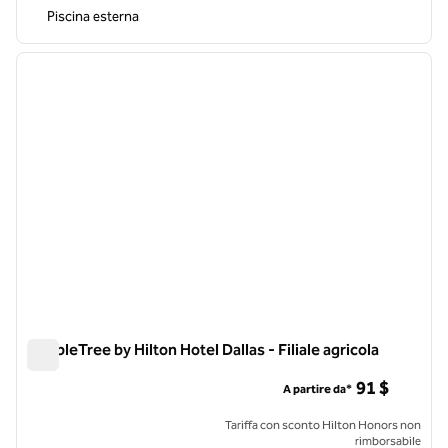
Piscina esterna
1
/
12
immagine precedente
immagi
1 di 12
DoubleTree by Hilton Hotel Dallas - Filiale agricola
DoubleTree by Hilton Hotel Dallas - Filiale agricola
91 $
A partire da*
Tariffa con sconto Hilton Honors non
rimborsabile