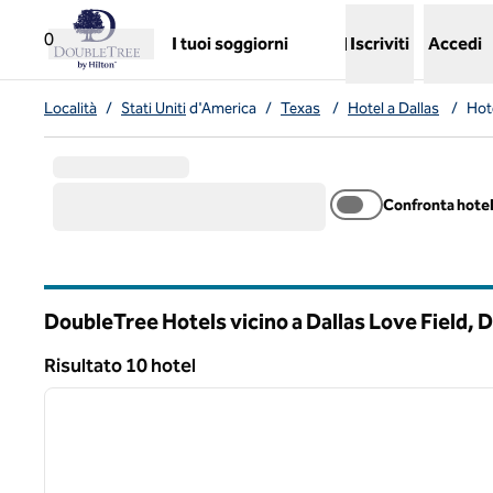
Vai al contenuto
,
apre una nuova scheda
0
I tuoi soggiorni
Iscriviti
Accedi
Località
/
Stati Uniti
d'America
/
Texas
/
Hotel a Dallas
/
Hot
Confronta hote
DoubleTree Hotels vicino a Dallas Love Field, D
Texas
Risultato 10 hotel
1
Risultato 10 hotel
immagine precedente
1 di 12