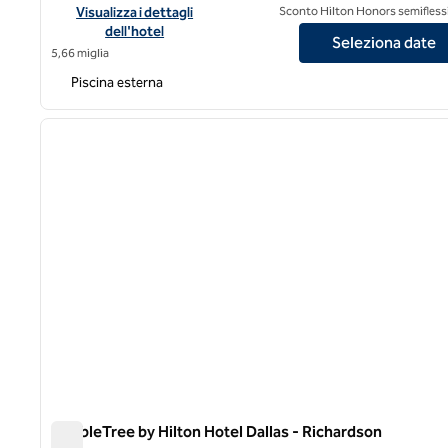
Visualizza i dettagli dell'hotel DoubleTree by Hilton Hotel Dal
Visualizza i dettagli
Sconto Hilton Honors semiflessi
dell'hotel
Seleziona date
5,66 miglia
Piscina esterna
1
immagine precedente
1 di 10
DoubleTree by Hilton Hotel Dallas - Richardson