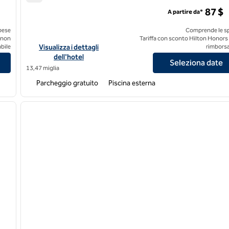
DoubleTree by Hilton Hotel Arlington DFW South
87 $
A partire da*
pese
Comprende le s
 non
Tariffa con sconto Hilton Honors
las - Richardson
Visualizza i dettagli dell'hotel DoubleTree by Hilton Hotel A
bile
Visualizza i dettagli
rimborsa
dell'hotel
Seleziona date
13,47 miglia
Parcheggio gratuito
Piscina esterna
1
/
9
1
immagine successiva
immagine precedente
1 di 12