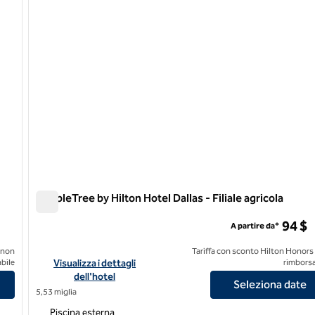
DoubleTree by Hilton Hotel Dallas - Filiale agricola
DoubleTree by Hilton Hotel Dallas - Filiale agricola
94 $
A partire da*
 non
Tariffa con sconto Hilton Honors
llas - Campbell Centre
Visualizza i dettagli dell'hotel DoubleTree by Hilton Hotel Da
bile
Visualizza i dettagli
rimborsa
dell'hotel
Seleziona date
5,53 miglia
Piscina esterna