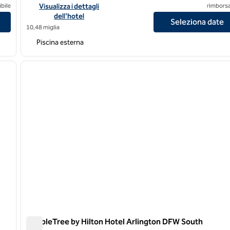
las Near the Galleria
Visualizza i dettagli dell'hotel DoubleTree by Hilton Hotel Da
bile
Visualizza i dettagli
rimborsa
dell'hotel
Seleziona date
10,48 miglia
Piscina esterna
/
10
1
immagine successiva
immagine precedente
1 di 12
DoubleTree by Hilton Hotel Arlington DFW South