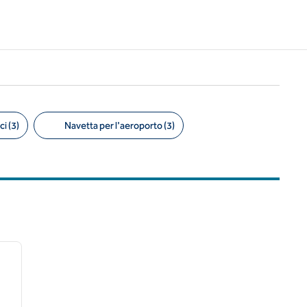
i (3)
Navetta per l'aeroporto (3)
/
12
immagine successiva