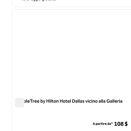
1
immagine precedente
1 di 11
DoubleTree by Hilton Hotel Dallas vicino alla Galleria
DoubleTree by Hilton Hotel Dallas vicino alla Galleria
108 $
A partire da*