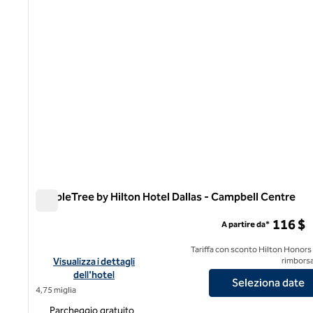
DoubleTree by Hilton Hotel Dallas - Campbell Centre
DoubleTree by Hilton Hotel Dallas - Campbell Centre
116 $
A partire da*
Tariffa con sconto Hilton Honors
Visualizza i dettagli dell'hotel DoubleTree by Hilton Hotel Da
Visualizza i dettagli
rimborsa
dell'hotel
Seleziona date
4,75 miglia
Parcheggio gratuito