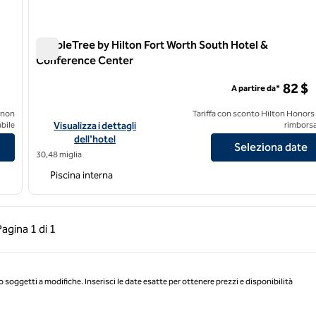
DoubleTree by Hilton Fort Worth South Hotel &
Conference Center
DoubleTree by Hilton Fort Worth South Hotel & Conferen
82 $
A partire da*
 non
Tariffa con sconto Hilton Honors
th Fossil Creek
Visualizza i dettagli dell'hotel DoubleTree by Hilton Fort W
bile
Visualizza i dettagli
rimborsa
dell'hotel
Seleziona date
30,48 miglia
Piscina interna
a precedente, 1 di 1
Pagina successiva, 1 di 1
Pagina
1 di 1
Pagina 1 di 1
o soggetti a modifiche. Inserisci le date esatte per ottenere prezzi e disponibilità