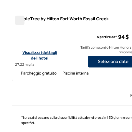
DoubleTree by Hilton Fort Worth Fossil Creek
DoubleTree by Hilton Fort Worth Fossil Creek
94 $
A partire da*
Tariffa con sconto Hilton Honors
Visualizza i dettagli dell'hotel DoubleTree by Hilton Fort Wor
Visualizza i dettagli
rimborsa
dell'hotel
Seleziona date
27,22 miglia
Parcheggio gratuito
Piscina interna
Pagin
*I prezzi si basano sulla disponibilità attuale nei prossimi 30 giorni e son
specifici.