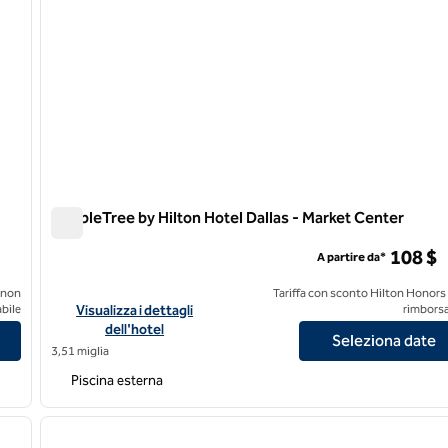
DoubleTree by Hilton Hotel Dallas - Market Center
DoubleTree by Hilton Hotel Dallas - Market Center
108 $
A partire da*
 non
Tariffa con sconto Hilton Honors
as - Love Field
Visualizza i dettagli dell'hotel DoubleTree by Hilton Hotel Da
bile
Visualizza i dettagli
rimborsa
dell'hotel
Seleziona date
3,51 miglia
Piscina esterna
/
12
1
immagine successiva
immagine precedente
1 di 12