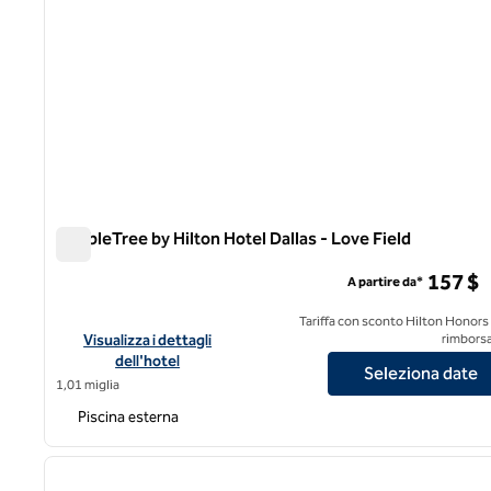
DoubleTree by Hilton Hotel Dallas - Love Field
DoubleTree by Hilton Hotel Dallas - Love Field
157 $
A partire da*
Tariffa con sconto Hilton Honors
Visualizza i dettagli dell'hotel DoubleTree by Hilton Hotel Dall
Visualizza i dettagli
rimborsa
dell'hotel
Seleziona date
1,01 miglia
Piscina esterna
1
immagine precedente
1 di 12