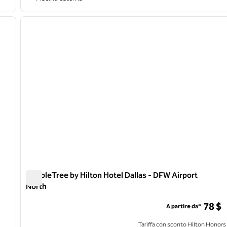
/
11
1
immagine successiva
immagine precedente
1 di 12
DoubleTree by Hilton Hotel Dallas - DFW Airport
North
DoubleTree by Hilton Hotel Dallas - DFW Airport North
78 $
A partire da*
Tariffa con sconto Hilton Honors