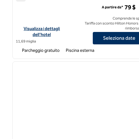
DoubleTree by Hilton Hotel Dallas - Richardson
79 $
A partire da*
Comprende le s
Tariffa con sconto Hilton Honors
Visualizza i dettagli dell'hotel DoubleTree by Hilton Hotel Dal
Visualizza i dettagli
rimborsa
dell'hotel
Seleziona date
11,69 miglia
Parcheggio gratuito
Piscina esterna
immagine precedente
1 di 9