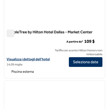
DoubleTree by Hilton Hotel Dallas - Market Center
DoubleTree by Hilton Hotel Dallas - Market Center
109 $
A partire da*
Tariffa con sconto Hilton Honors non
rimborsabile
Visualizza i dettagli dell'hotel DoubleTree by Hilton Hotel Dallas - Ma
Visualizza i dettagli dell'hotel
Seleziona date
14,09 miglia
Piscina esterna
1
/
12
immagine precedente
immagi
1 di 12