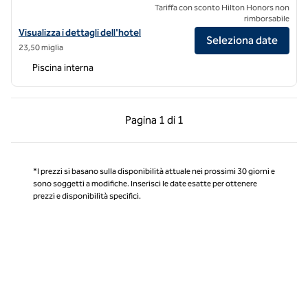
Tariffa con sconto Hilton Honors non
rimborsabile
Visualizza i dettagli dell'hotel DoubleTree by Hilton Fort Worth Sou
Visualizza i dettagli dell'hotel
Seleziona date
23,50 miglia
Piscina interna
Pagina precedente, 1 di 1
Pagina successiva, 1 
Pagina
1 di 1
Pagina 1 di 1
*I prezzi si basano sulla disponibilità attuale nei prossimi 30 giorni e
sono soggetti a modifiche. Inserisci le date esatte per ottenere
prezzi e disponibilità specifici.