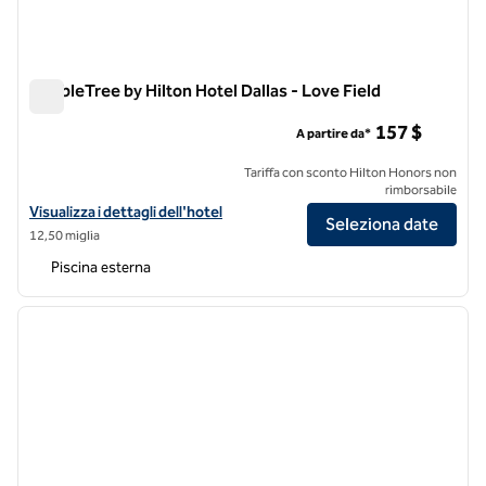
DoubleTree by Hilton Hotel Dallas - Love Field
DoubleTree by Hilton Hotel Dallas - Love Field
157 $
A partire da*
Tariffa con sconto Hilton Honors non
rimborsabile
Visualizza i dettagli dell'hotel DoubleTree by Hilton Hotel Dallas - Lov
Visualizza i dettagli dell'hotel
Seleziona date
12,50 miglia
Piscina esterna
1
/
12
immagine precedente
immagi
1 di 12