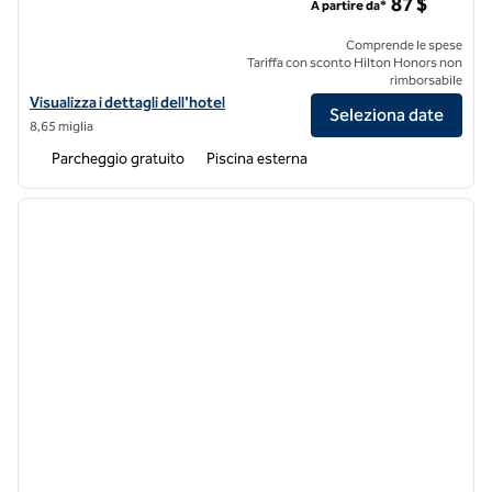
87 $
A partire da*
Comprende le spese
Tariffa con sconto Hilton Honors non
rimborsabile
Visualizza i dettagli dell'hotel DoubleTree by Hilton Hotel Arlington
Visualizza i dettagli dell'hotel
Seleziona date
8,65 miglia
Parcheggio gratuito
Piscina esterna
1
/
11
immagine precedente
immagi
1 di 11