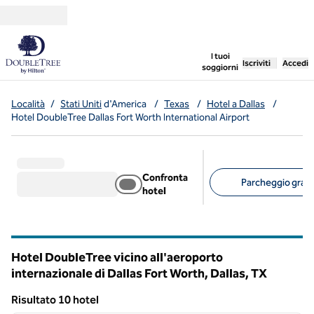
Vai al contenuto
,
apre una nuo
I tuoi
Iscriviti
Accedi
soggiorni
Località
/
Stati Uniti
d'America
/
Texas
/
Hotel a Dallas
/
Hotel DoubleTree Dallas Fort Worth International Airport
Confronta
Parcheggio gratui
hotel
Filtri consigliati
Hotel DoubleTree vicino all'aeroporto
internazionale di Dallas Fort Worth, Dallas,
TX
Texas
Risultato 10 hotel
1
/
12
Risultato 10 hotel