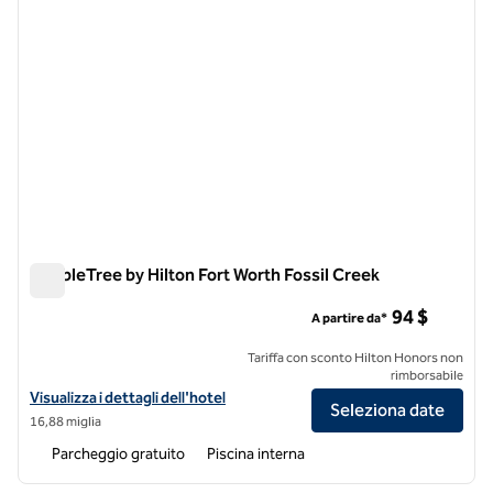
DoubleTree by Hilton Fort Worth Fossil Creek
DoubleTree by Hilton Fort Worth Fossil Creek
94 $
A partire da*
Tariffa con sconto Hilton Honors non
rimborsabile
Visualizza i dettagli dell'hotel DoubleTree by Hilton Fort Worth Fossil
Visualizza i dettagli dell'hotel
Seleziona date
16,88 miglia
Parcheggio gratuito
Piscina interna
1
/
10