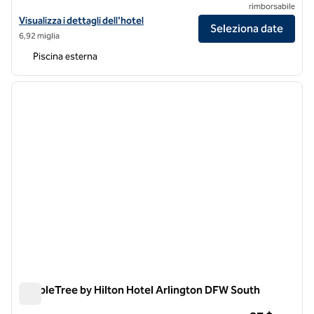
rimborsabile
Visualizza i dettagli dell'hotel DoubleTree by Hilton Hotel Dallas - F
Visualizza i dettagli dell'hotel
Seleziona date
6,92 miglia
Piscina esterna
1
/
12
immagine precedente
immagi
1 di 12
DoubleTree by Hilton Hotel Arlington DFW South
DoubleTree by Hilton Hotel Arlington DFW South