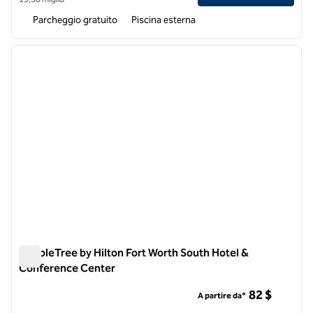
Parcheggio gratuito
Piscina esterna
1
/
12
immagine precedente
immagi
1 di 12
DoubleTree by Hilton Fort Worth South Hotel &
Conference Center
DoubleTree by Hilton Fort Worth South Hotel & Conference 
82 $
A partire da*