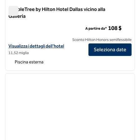
DoubleTree by Hilton Hotel Dallas vicino alla
Galleria
DoubleTree by Hilton Hotel Dallas vicino alla Galleria
108 $
A partire da*
Sconto Hilton Honors semiflessibile
Visualizza i dettagli dell'hotel DoubleTree by Hilton Hotel Dallas Near 
Visualizza i dettagli dell'hotel
Seleziona date
11,52 miglia
Piscina esterna
1
/
12
immagine precedente
immagi
1 di 12