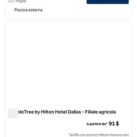
2,27 miglia
Piscina esterna
1
/
12
immagine precedente
immagi
1 di 12
DoubleTree by Hilton Hotel Dallas - Filiale agricola
DoubleTree by Hilton Hotel Dallas - Filiale agricola
91 $
A partire da*
Tariffa con sconto Hilton Honors non