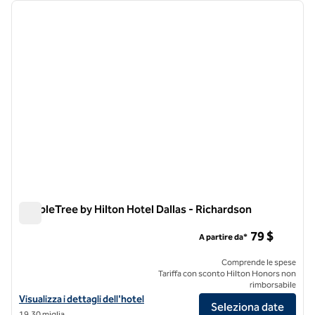
immagine precedente
immagi
1 di 10
DoubleTree by Hilton Hotel Dallas - Richardson
DoubleTree by Hilton Hotel Dallas - Richardson
79 $
A partire da*
Comprende le spese
Tariffa con sconto Hilton Honors non
rimborsabile
Visualizza i dettagli dell'hotel DoubleTree by Hilton Hotel Dallas - Ri
Visualizza i dettagli dell'hotel
Seleziona date
19,30 miglia