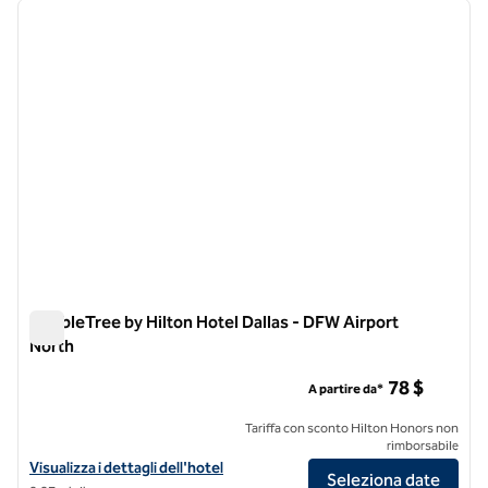
immagine precedente
immagi
1 di 12
DoubleTree by Hilton Hotel Dallas - DFW Airport
North
DoubleTree by Hilton Hotel Dallas - DFW Airport North
78 $
A partire da*
Tariffa con sconto Hilton Honors non
rimborsabile
Visualizza i dettagli dell'hotel DoubleTree by Hilton Hotel Dallas - D
Visualizza i dettagli dell'hotel
Seleziona date