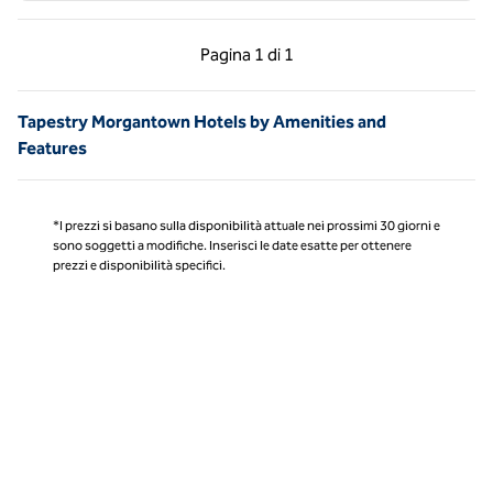
Pagina precedente, 1 di 1
Pagina successiva, 1 
Pagina
1 di 1
Pagina 1 di 1
Tapestry Morgantown Hotels by Amenities and
Features
*I prezzi si basano sulla disponibilità attuale nei prossimi 30 giorni e
sono soggetti a modifiche. Inserisci le date esatte per ottenere
prezzi e disponibilità specifici.