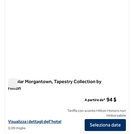
Scholar Morgantown, Tapestry Collection by
Hilton
Scholar Morgantown, Tapestry Collection by Hilton
94 $
A partire da*
Tariffa con sconto Hilton Honors non
rimborsabile
Visualizza i dettagli dell'hotel Scholar Morgantown, Tapestry Collecti
Visualizza i dettagli dell'hotel
Seleziona date
0,09 miglia