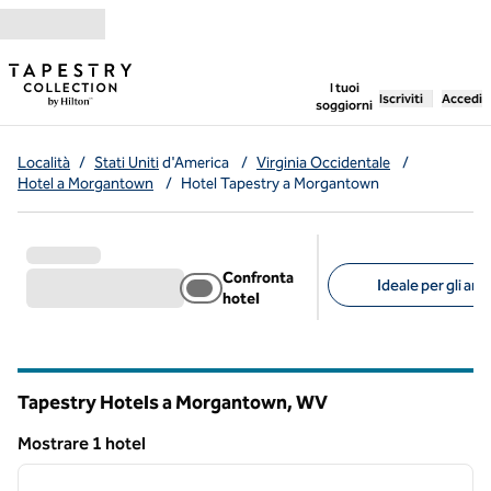
Vai al contenuto
,
apre una nuo
I tuoi
Iscriviti
Accedi
soggiorni
Località
/
Stati Uniti
d'America
/
Virginia Occidentale
/
Hotel a Morgantown
/
Hotel Tapestry a Morgantown
Confronta
Ideale per gli ani
hotel
Filtri consigliati
Tapestry Hotels a Morgantown,
WV
Virginia Occidentale
Mostrare 1 hotel
1
/
12
Mostrare 1 hotel
immagine precedente
immagi
1 di 12