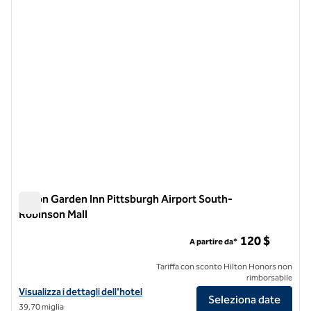
Hilton Garden Inn Pittsburgh Airport South-
Robinson Mall
Hilton Garden Inn Pittsburgh Airport South-Robinson Mall
120 $
A partire da*
Tariffa con sconto Hilton Honors non
rimborsabile
Visualizza i dettagli dell'hotel per l'Hilton Garden Inn Pittsburgh Air
Visualizza i dettagli dell'hotel
Seleziona date
39,70 miglia