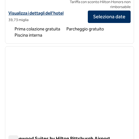
Tariffa con sconto Hilton Honors non
rimborsabile
Visualizza i dettagli dell'hotel Hampton Inn & Suites Pittsburgh Airp
Visualizza i dettagli dell'hotel
Seleziona date
39,73 miglia
Prima colazione gratuita
Parcheggio gratuito
Piscina interna
1
/
12
immagine precedente
immagi
1 di 12
Homewood Suites by Hilton Pittsburgh Airport