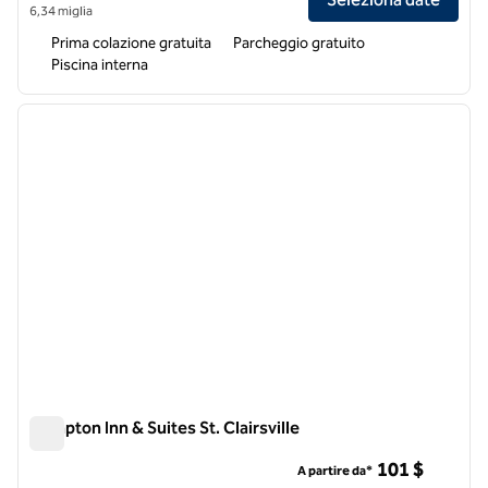
6,34 miglia
Prima colazione gratuita
Parcheggio gratuito
Piscina interna
1
/
12
immagine precedente
immagi
1 di 12
Hampton Inn & Suites St. Clairsville
Hampton Inn & Suites St. Clairsville
101 $
A partire da*