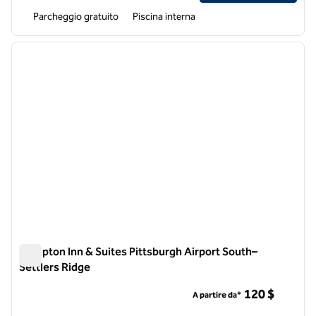
Parcheggio gratuito
Piscina interna
1
/
12
immagine precedente
immagi
1 di 12
Hampton Inn & Suites Pittsburgh Airport South–
Settlers Ridge
Hampton Inn & Suites Pittsburgh Airport South–Settlers Rid
120 $
A partire da*