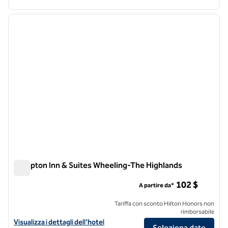
1
/
12
immagine precedente
immagi
1 di 12
Hampton Inn & Suites Wheeling-The Highlands
Hampton Inn & Suites Wheeling-The Highlands
102 $
A partire da*
Tariffa con sconto Hilton Honors non
rimborsabile
Visualizza i dettagli dell'hotel Hampton Inn & Suites Wheeling-The H
Visualizza i dettagli dell'hotel
Seleziona date