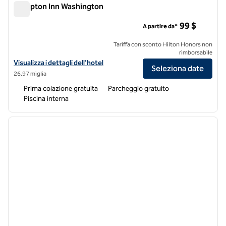
Hampton Inn Washington
Hampton Inn Washington
99 $
A partire da*
Tariffa con sconto Hilton Honors non
rimborsabile
Visualizza i dettagli dell'hotel Hampton Inn Washington
Visualizza i dettagli dell'hotel
Seleziona date
26,97 miglia
Prima colazione gratuita
Parcheggio gratuito
Piscina interna
1
/
12
immagine precedente
immagi
1 di 12