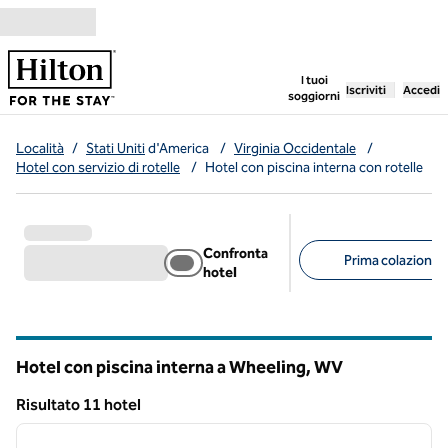
Vai al contenuto
,
apre una nuo
I tuoi
Iscriviti
Accedi
soggiorni
Località
/
Stati Uniti
d'America
/
Virginia Occidentale
/
Hotel con servizio di rotelle
/
Hotel con piscina interna con rotelle
Confronta
Prima colazione g
hotel
Filtri consigliati
Hotel con piscina interna a Wheeling,
WV
Virginia Occidentale
Risultato 11 hotel
1
/
12
Risultato 11 hotel
immagine precedente
immagi
1 di 12