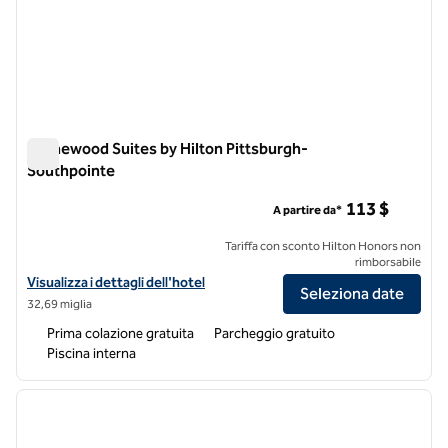
Homewood Suites by Hilton Pittsburgh-
Southpointe
Homewood Suites by Hilton Pittsburgh-Southpointe
113 $
A partire da*
Tariffa con sconto Hilton Honors non
rimborsabile
Visualizza i dettagli dell'hotel Homewood Suites by Hilton Pittsbur
Visualizza i dettagli dell'hotel
Seleziona date
32,69 miglia
Prima colazione gratuita
Parcheggio gratuito
Piscina interna
1
/
12
immagine precedente
immagi
1 di 12