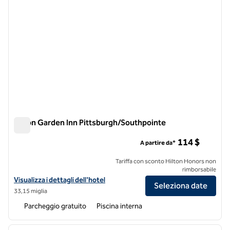
Hilton Garden Inn Pittsburgh/Southpointe
Hilton Garden Inn Pittsburgh/Southpointe
114 $
A partire da*
Tariffa con sconto Hilton Honors non
rimborsabile
Visualizza i dettagli dell'hotel Hilton Garden Inn Pittsburgh/Southpo
Visualizza i dettagli dell'hotel
Seleziona date
33,15 miglia
Parcheggio gratuito
Piscina interna
1
/
12
immagine precedente
immagi
1 di 12