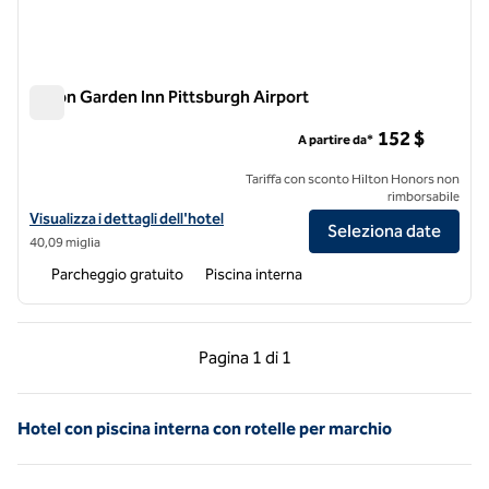
Hilton Garden Inn Pittsburgh Airport
Hilton Garden Inn Pittsburgh Airport
152 $
A partire da*
Tariffa con sconto Hilton Honors non
rimborsabile
Visualizza i dettagli dell'hotel Hilton Garden Inn Pittsburgh Airport
Visualizza i dettagli dell'hotel
Seleziona date
40,09 miglia
Parcheggio gratuito
Piscina interna
Pagina precedente, 1 di 1
Pagina successiva, 1 
Pagina
1 di 1
Pagina 1 di 1
Hotel con piscina interna con rotelle per marchio