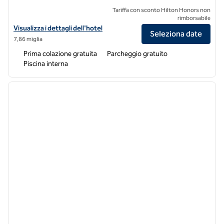
Tariffa con sconto Hilton Honors non
rimborsabile
Visualizza i dettagli dell'hotel Hampton Inn & Suites St. Clairsville
Visualizza i dettagli dell'hotel
Seleziona date
7,86 miglia
Prima colazione gratuita
Parcheggio gratuito
Piscina interna
1
/
12
immagine precedente
immagi
1 di 12