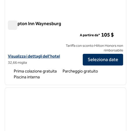
Hampton Inn Waynesburg
Hampton Inn Waynesburg
105 $
A partire da*
Tariffa con sconto Hilton Honors non
rimborsabile
Visualizza i dettagli dell'hotel Hampton Inn Waynesburg
Visualizza i dettagli dell'hotel
Seleziona date
32,66 miglia
Prima colazione gratuita
Parcheggio gratuito
Piscina interna
1
/
12
immagine precedente
immagi
1 di 12