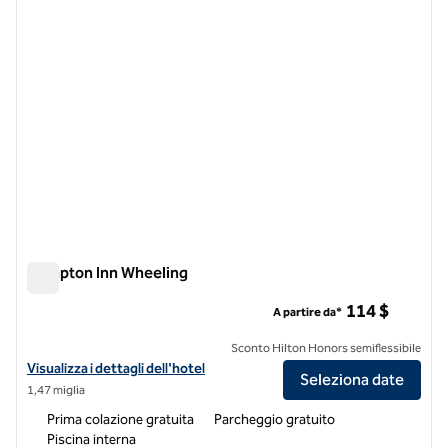
Hampton Inn Wheeling
Hampton Inn Wheeling
114 $
A partire da*
Sconto Hilton Honors semiflessibile
Visualizza i dettagli dell'hotel Hampton Inn Wheeling
Visualizza i dettagli dell'hotel
Seleziona date
1,47 miglia
Prima colazione gratuita
Parcheggio gratuito
Piscina interna