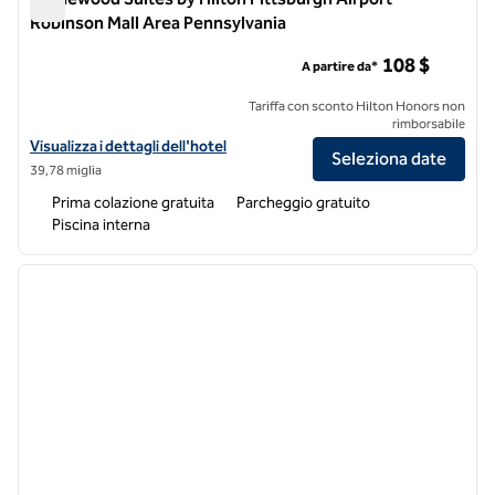
Robinson Mall Area Pennsylvania
Homewood Suites by Hilton Pittsburgh Airport Robinson Mall
108 $
A partire da*
Tariffa con sconto Hilton Honors non
rimborsabile
Visualizza i dettagli dell'hotel Homewood Suites by Hilton Pittsburgh
Visualizza i dettagli dell'hotel
Seleziona date
39,78 miglia
Prima colazione gratuita
Parcheggio gratuito
Piscina interna
1
/
12
immagine precedente
immagi
1 di 12