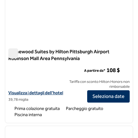
Homewood Suites by Hilton Pittsburgh Airport
Robinson Mall Area Pennsylvania
Homewood Suites by Hilton Pittsburgh Airport Robinson Mall
108 $
A partire da*
Tariffa con sconto Hilton Honors non
rimborsabile
Visualizza i dettagli dell'hotel Homewood Suites by Hilton Pittsburgh
Visualizza i dettagli dell'hotel
Seleziona date
39,78 miglia
Prima colazione gratuita
Parcheggio gratuito
Piscina interna
1
/
12
immagine precedente
immagi
1 di 12