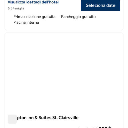
Visualizza i dettagli dell'hotel Hampton Inn & Suites Wheeling-The H
Visualizza i dettagli dell'hotel
Seleziona date
6,34 miglia
Prima colazione gratuita
Parcheggio gratuito
Piscina interna
1
/
12
immagine precedente
immagi
1 di 12
Hampton Inn & Suites St. Clairsville
Hampton Inn & Suites St. Clairsville