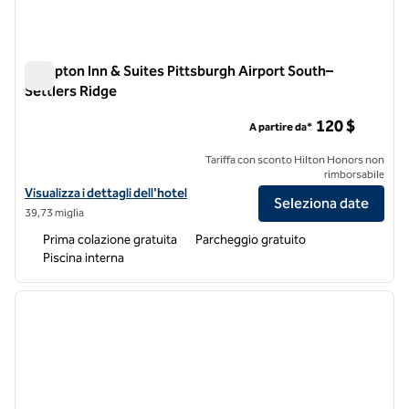
Hampton Inn & Suites Pittsburgh Airport South–
Settlers Ridge
Hampton Inn & Suites Pittsburgh Airport South–Settlers Rid
120 $
A partire da*
Tariffa con sconto Hilton Honors non
rimborsabile
Visualizza i dettagli dell'hotel Hampton Inn & Suites Pittsburgh Airp
Visualizza i dettagli dell'hotel
Seleziona date
39,73 miglia
Prima colazione gratuita
Parcheggio gratuito
Piscina interna
1
/
12
immagine precedente
immagi
1 di 12