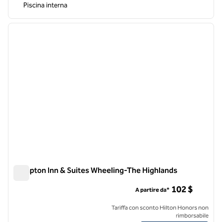
Piscina interna
1
/
12
immagine precedente
immagi
1 di 12
Hampton Inn & Suites Wheeling-The Highlands
Hampton Inn & Suites Wheeling-The Highlands
102 $
A partire da*
Tariffa con sconto Hilton Honors non
rimborsabile