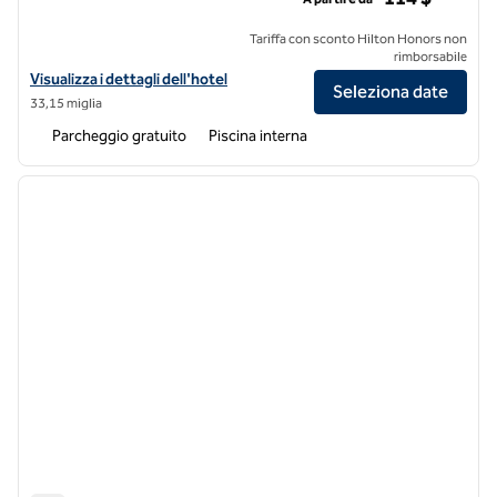
Tariffa con sconto Hilton Honors non
rimborsabile
Visualizza i dettagli dell'hotel Hilton Garden Inn Pittsburgh/Southpo
Visualizza i dettagli dell'hotel
Seleziona date
33,15 miglia
Parcheggio gratuito
Piscina interna
1
/
12
immagine precedente
immagi
1 di 12