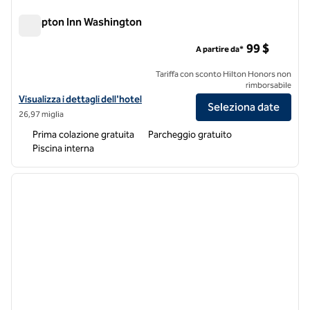
Hampton Inn Washington
Hampton Inn Washington
99 $
A partire da*
Tariffa con sconto Hilton Honors non
rimborsabile
Visualizza i dettagli dell'hotel Hampton Inn Washington
Visualizza i dettagli dell'hotel
Seleziona date
26,97 miglia
Prima colazione gratuita
Parcheggio gratuito
Piscina interna
1
/
12
immagine precedente
immagi
1 di 12