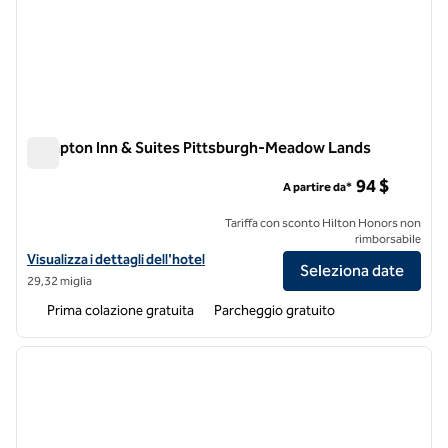
Hampton Inn & Suites Pittsburgh-Meadow Lands
Hampton Inn & Suites Pittsburgh-Meadow Lands
94 $
A partire da*
Tariffa con sconto Hilton Honors non
rimborsabile
Visualizza i dettagli dell'hotel per Hampton Inn & Suites Pittsburg
Visualizza i dettagli dell'hotel
Seleziona date
29,32 miglia
Prima colazione gratuita
Parcheggio gratuito
1
/
12
immagine precedente
immagi
1 di 12