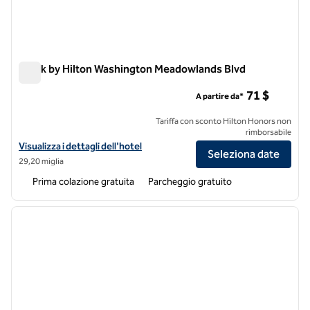
Spark by Hilton Washington Meadowlands Blvd
Spark by Hilton Washington Meadowlands Blvd
71 $
A partire da*
Tariffa con sconto Hilton Honors non
rimborsabile
Visualizza i dettagli dell'hotel Spark by Hilton Washington Meadowla
Visualizza i dettagli dell'hotel
Seleziona date
29,20 miglia
Prima colazione gratuita
Parcheggio gratuito
1
/
12
immagine precedente
immagi
1 di 12