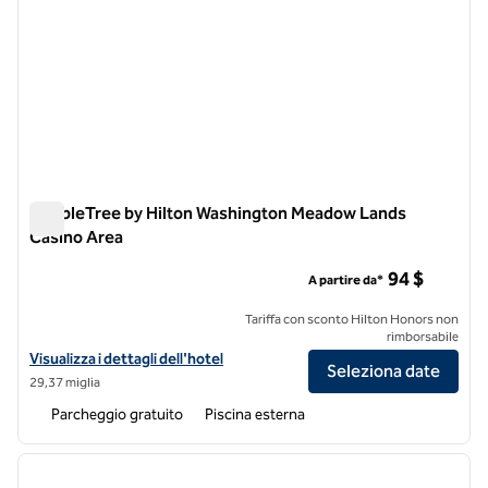
DoubleTree by Hilton Washington Meadow Lands
Casino Area
DoubleTree by Hilton Washington Meadow Lands Casino Are
94 $
A partire da*
Tariffa con sconto Hilton Honors non
rimborsabile
Visualizza i dettagli dell'hotel DoubleTree by Hilton Washington Me
Visualizza i dettagli dell'hotel
Seleziona date
29,37 miglia
Parcheggio gratuito
Piscina esterna
1
/
12
immagine precedente
immagi
1 di 12