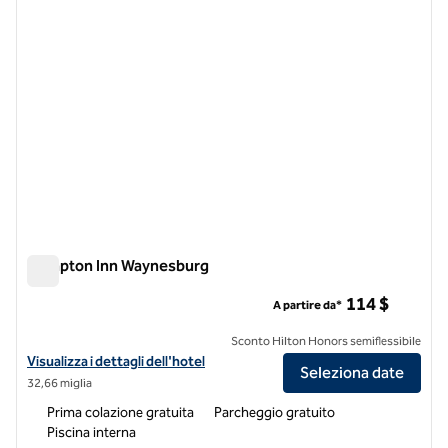
Hampton Inn Waynesburg
Hampton Inn Waynesburg
114 $
A partire da*
Sconto Hilton Honors semiflessibile
Visualizza i dettagli dell'hotel Hampton Inn Waynesburg
Visualizza i dettagli dell'hotel
Seleziona date
32,66 miglia
Prima colazione gratuita
Parcheggio gratuito
Piscina interna