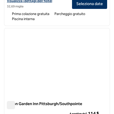
Visualizza i dettagli dell'hotel Homewood Suites by Hilton Pittsbur
Visualizza i dettagli dell'hotel
Seleziona date
32,69 miglia
Prima colazione gratuita
Parcheggio gratuito
Piscina interna
1
/
12
immagine precedente
immagi
1 di 12
Hilton Garden Inn Pittsburgh/Southpointe
Hilton Garden Inn Pittsburgh/Southpointe
114 $
A partire da*