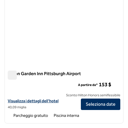
Hilton Garden Inn Pittsburgh Airport
Hilton Garden Inn Pittsburgh Airport
153 $
A partire da*
Sconto Hilton Honors semiflessibile
Visualizza i dettagli dell'hotel Hilton Garden Inn Pittsburgh Airport
Visualizza i dettagli dell'hotel
Seleziona date
40,09 miglia
Parcheggio gratuito
Piscina interna