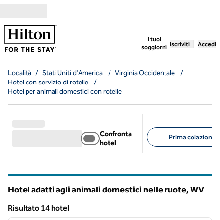
Vai al contenuto
,
apre una nuo
I tuoi
Iscriviti
Accedi
soggiorni
Località
/
Stati Uniti
d'America
/
Virginia Occidentale
/
Hotel con servizio di rotelle
/
Hotel per animali domestici con rotelle
Confronta
Prima colazione g
hotel
Filtri consigliati
Hotel adatti agli animali domestici nelle ruote,
WV
Virginia Occidentale
Risultato 14 hotel
1
/
12
Risultato 14 hotel