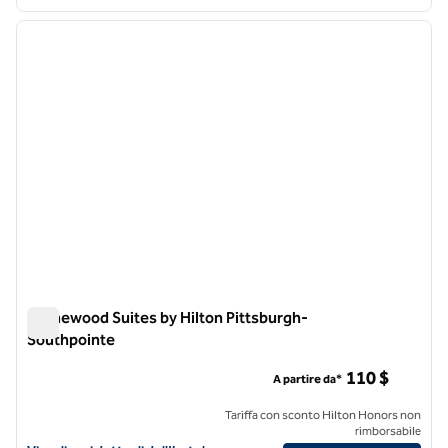
1
/
12
immagine precedente
immagi
1 di 12
Homewood Suites by Hilton Pittsburgh-
Southpointe
Homewood Suites by Hilton Pittsburgh-Southpointe
110 $
A partire da*
Tariffa con sconto Hilton Honors non
rimborsabile