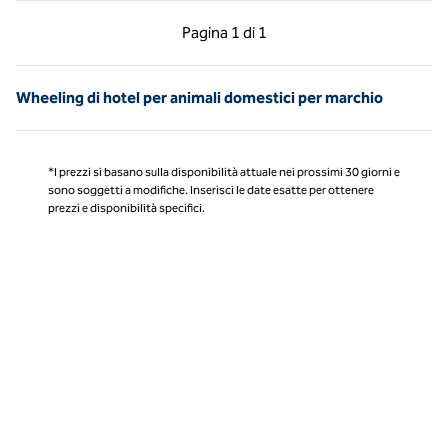
Pagina precedente, 1 di 1
Pagina successiva, 1 
Pagina
1 di 1
Pagina 1 di 1
Wheeling di hotel per animali domestici per marchio
*I prezzi si basano sulla disponibilità attuale nei prossimi 30 giorni e
sono soggetti a modifiche. Inserisci le date esatte per ottenere
prezzi e disponibilità specifici.