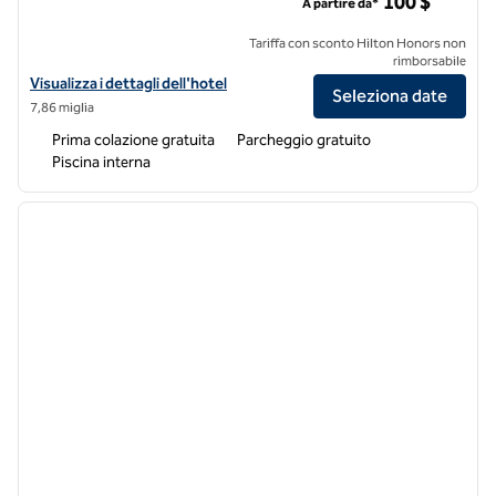
100 $
A partire da*
Tariffa con sconto Hilton Honors non
rimborsabile
Visualizza i dettagli dell'hotel Hampton Inn & Suites St. Clairsville
Visualizza i dettagli dell'hotel
Seleziona date
7,86 miglia
Prima colazione gratuita
Parcheggio gratuito
Piscina interna
1
/
12
immagine precedente
immagi
1 di 12