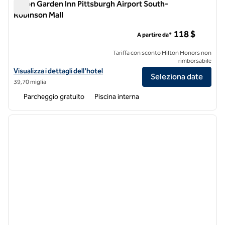
Hilton Garden Inn Pittsburgh Airport South-
Robinson Mall
Hilton Garden Inn Pittsburgh Airport South-Robinson Mall
118 $
A partire da*
Tariffa con sconto Hilton Honors non
rimborsabile
Visualizza i dettagli dell'hotel per l'Hilton Garden Inn Pittsburgh Air
Visualizza i dettagli dell'hotel
Seleziona date
39,70 miglia
Parcheggio gratuito
Piscina interna
1
/
12
immagine precedente
immagi
1 di 12