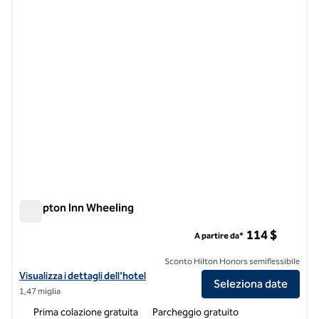
immagine precedente
immagi
1 di 12
Hampton Inn Wheeling
Hampton Inn Wheeling
114 $
A partire da*
Sconto Hilton Honors semiflessibile
Visualizza i dettagli dell'hotel Hampton Inn Wheeling
Visualizza i dettagli dell'hotel
Seleziona date
1,47 miglia
Prima colazione gratuita
Parcheggio gratuito