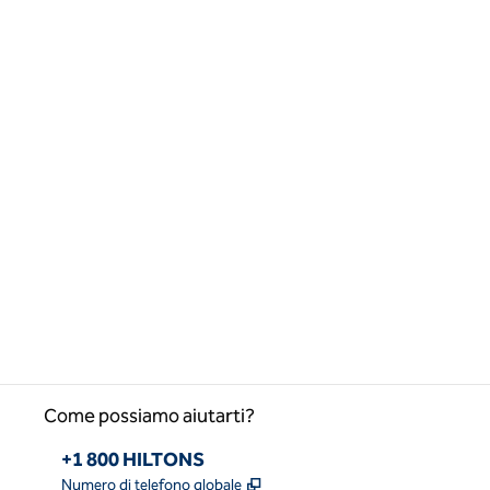
Come possiamo aiutarti?
Telefono:
+1 800 HILTONS
,
Apre una nuova scheda
Numero di telefono globale