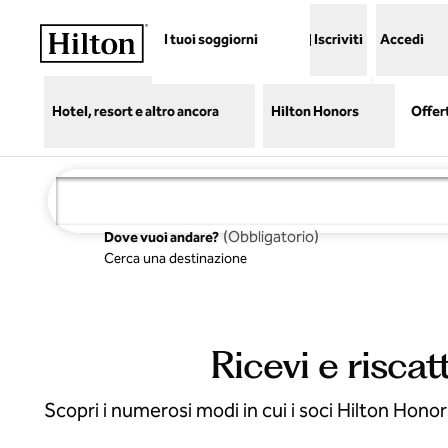
Vai al contenuto
I tuoi soggiorni
Iscriviti
Accedi
Hotel, resort e altro ancora
Hilton Honors
Offer
(
Obbligatorio
)
Dove vuoi andare?
Cerca una destinazione
Ricevi e risca
Scopri i numerosi modi in cui i soci Hilton Honor