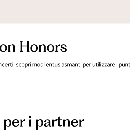
lton Honors
ncerti, scopri modi entusiasmanti per utilizzare i punti
quista su Amazon
Usa Lyft per i pass
tra di dialogo modale
apre la finestra di dialogo moda
 per i partner