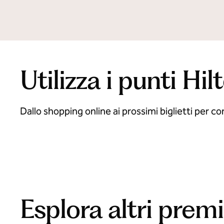
Utilizza i punti Hi
Dallo shopping online ai prossimi biglietti per co
Esperienze indimenticabili
Ac
apre la finestra di dialogo modale
apre la fines
Esplora altri premi