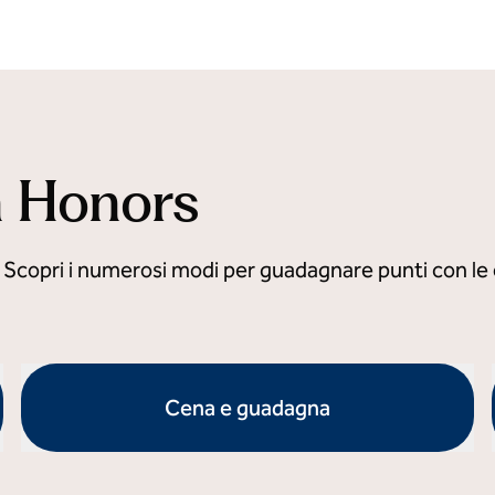
n Honors
copri i numerosi modi per guadagnare punti con le of
Cena e guadagna
apre la finestra di dialogo modale