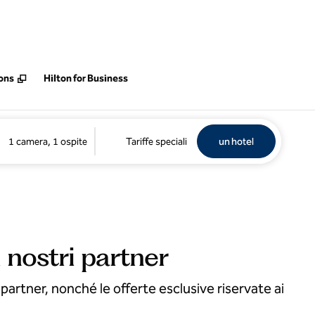
eda
ions
Hilton for Business
Trova un hotel
Apri un
1 camera, 1 ospite
Tariffe speciali
un hotel
 nostri partner
 partner, nonché le offerte esclusive riservate ai