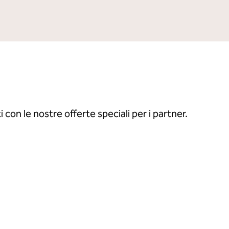
 con le nostre offerte speciali per i partner.
aggi
Noleggia un'auto
le
apre la finestra di dialogo modale