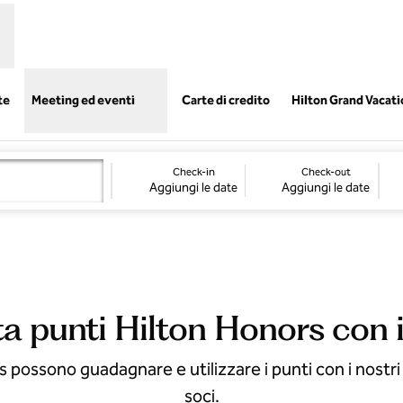
,
Apre una nuova sch
te
Meeting ed eventi
Carte di credito
Hilton Grand Vacat
Check-in
Check-out
Aggiungi le date
Aggiungi le date
tta punti Hilton Honors con i
s possono guadagnare e utilizzare i punti con i nostri
soci.