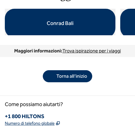
Conrad Bali
apre la finestra di dialogo modale
apre la
Maggiori informazioni:
Trova ispirazione per i viaggi
Torna all’inizio
Come possiamo aiutarti?
Telefono:
+1 800 HILTONS
,
Apre una nuova scheda
Numero di telefono globale