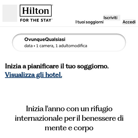
Vai al contenuto
Iscriviti
Aperto
I tuoi soggiorni
Accedi
OvunqueQualsiasi
i dettagli di ricerca , Qualsiasi data, 1 camera, 1 adulto
data
• 1 camera, 1 adultomodifica
Inizia a pianificare il tuo soggiorno.
Visualizza gli hotel.
Inizia l'anno con un rifugio
internazionale per il benessere di
mente e corpo