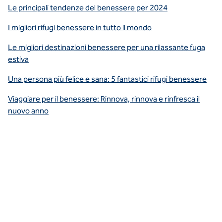
Le principali tendenze del benessere per 2024
I migliori rifugi benessere in tutto il mondo
Le migliori destinazioni benessere per una rilassante fuga
estiva
Una persona più felice e sana: 5 fantastici rifugi benessere
Viaggiare per il benessere: Rinnova, rinnova e rinfresca il
nuovo anno
Assapora
una cucina
incredibile
a base di
ingredienti
freschi al