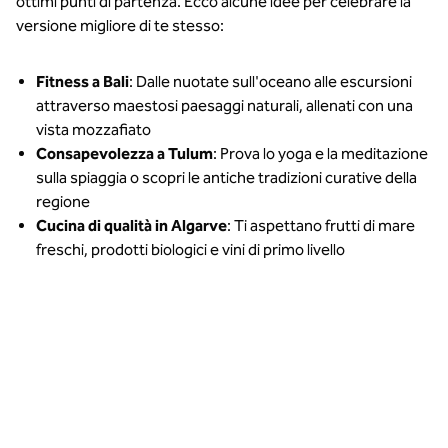
ottimi punti di partenza. Ecco alcune idee per celebrare la
versione migliore di te stesso:
Fitness a Bali
: Dalle nuotate sull'oceano alle escursioni
attraverso maestosi paesaggi naturali, allenati con una
vista mozzafiato
Consapevolezza a Tulum
: Prova lo yoga e la meditazione
sulla spiaggia o scopri le antiche tradizioni curative della
regione
Cucina di qualità in Algarve
: Ti aspettano frutti di mare
freschi, prodotti biologici e vini di primo livello
Immergiti
in un
esclusivo
programma
olistico di
fitness al