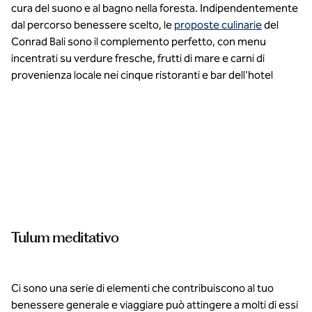
cura del suono e al bagno nella foresta. Indipendentemente
dal percorso benessere scelto, le
proposte culinarie
del
Conrad Bali sono il complemento perfetto, con menu
incentrati su verdure fresche, frutti di mare e carni di
provenienza locale nei cinque ristoranti e bar dell'hotel
Rimani in
contatto
con te
attraverso
il relax
fisico e
Tulum meditativo
mentale al
Conrad
Tulum
Riviera
Maya.
Ci sono una serie di elementi che contribuiscono al tuo
benessere generale e viaggiare può attingere a molti di essi