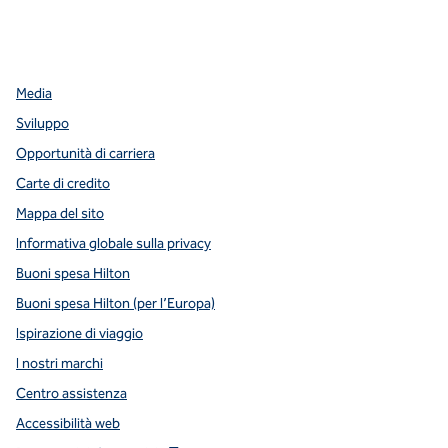
facebook
x
instagram
,
si apre in una nuova scheda
,
si apre in una nuova scheda
,
si apre in una nuova scheda
Media
Sviluppo
Opportunità di carriera
Carte di credito
Mappa del sito
Informativa globale sulla privacy
Buoni spesa Hilton
Buoni spesa Hilton (per l’Europa)
Ispirazione di viaggio
I nostri marchi
Centro assistenza
Accessibilità web