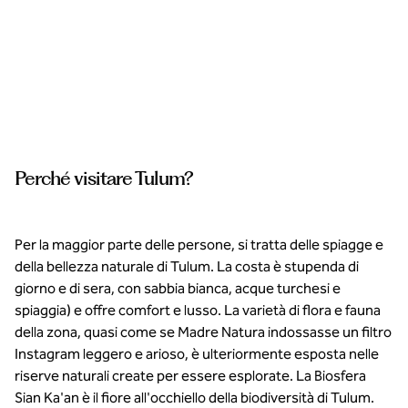
Respira
l'aria
fresca
della
giungla
e
Perché visitare Tulum?
rilassati.
Per la maggior parte delle persone, si tratta delle spiagge e
della bellezza naturale di Tulum. La costa è stupenda di
giorno e di sera, con sabbia bianca, acque turchesi e
spiaggia) e offre comfort e lusso. La varietà di flora e fauna
della zona, quasi come se Madre Natura indossasse un filtro
Instagram leggero e arioso, è ulteriormente esposta nelle
riserve naturali create per essere esplorate. La Biosfera
Sian Ka'an è il fiore all'occhiello della biodiversità di Tulum.