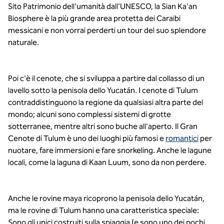
Sito Patrimonio dell'umanità dall'UNESCO, la Sian Ka'an
Biosphere è la più grande area protetta dei Caraibi
messicani e non vorrai perderti un tour del suo splendore
naturale.
Poi c'è il cenote, che si sviluppa a partire dal collasso di un
lavello sotto la penisola dello Yucatán. I cenote di Tulum
contraddistinguono la regione da qualsiasi altra parte del
mondo; alcuni sono complessi sistemi di grotte
sotterranee, mentre altri sono buche all'aperto. Il Gran
Cenote di Tulum è uno dei luoghi più famosi e
romantici
per
nuotare, fare immersioni e fare snorkeling. Anche le lagune
locali, come la laguna di Kaan Luum, sono da non perdere.
Anche le rovine maya ricoprono la penisola dello Yucatán,
ma le rovine di Tulum hanno una caratteristica speciale:
Sono gli unici costruiti sulla spiaggia (e sono uno dei pochi