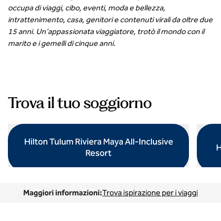
occupa di viaggi, cibo, eventi, moda e bellezza,
intrattenimento, casa, genitori e contenuti virali da oltre due
15 anni. Un'appassionata viaggiatore, trotò il mondo con il
marito e i gemelli di cinque anni.
Trova il tuo soggiorno
Hilton Tulum Riviera Maya All-Inclusive
H
Resort
apre la finestra di dialogo modale
apre la
Maggiori informazioni:
Trova ispirazione per i viaggi