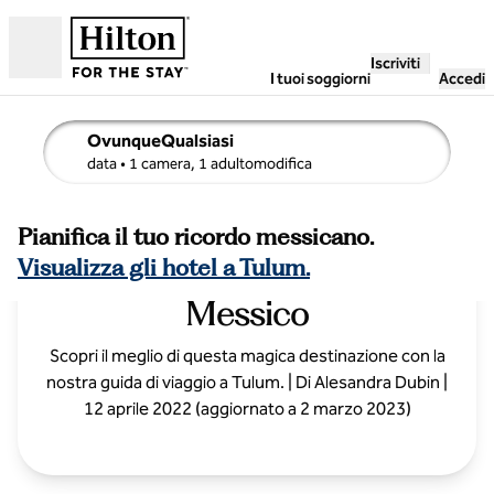
Vai al contenuto
Iscriviti
Aperto
I tuoi soggiorni
Accedi
OvunqueQualsiasi
i dettagli di ricerca , Qualsiasi data, 1 camera, 1 adulto
data
• 1 camera, 1 adultomodifica
Pianifica il tuo ricordo messicano.
Guida di viaggio per Tulum,
Visualizza gli hotel a Tulum.
Messico
Scopri il meglio di questa magica destinazione con la
nostra guida di viaggio a Tulum. | Di Alesandra Dubin |
12 aprile 2022 (aggiornato a 2 marzo 2023)