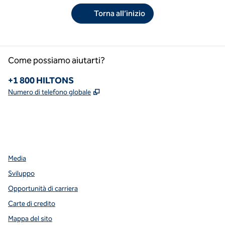
Torna all’inizio
Come possiamo aiutarti?
Telefono:
+1 800 HILTONS
,
Apre una nuova scheda
Numero di telefono globale
facebook
x
instagram
,
si apre in una nuova scheda
,
si apre in una nuova scheda
,
si apre in una nuova scheda
Media
Sviluppo
Opportunità di carriera
Carte di credito
Mappa del sito