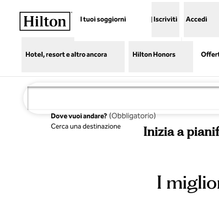
Vai al contenuto
I tuoi soggiorni
Iscriviti
Accedi
Hotel, resort e altro ancora
Hilton Honors
Offer
(
Obbligatorio
)
Dove vuoi andare?
Cerca una destinazione
Inizia a pian
I miglio