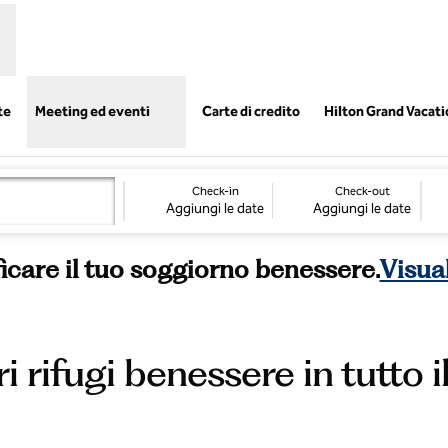
,
Apre una nuova sch
te
Meeting ed eventi
Carte di credito
Hilton Grand Vacat
Check-in
Check-out
Aggiungi le date
Aggiungi le date
ificare il tuo soggiorno benessere.
Visual
ri rifugi benessere in tutto