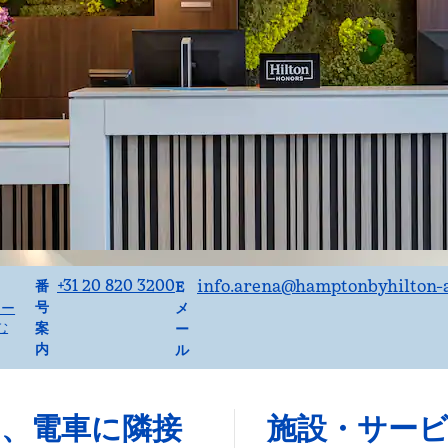
電話
Email
+31 20 820 3200
info.arena
@hamptonbyhilton-
番
E
号
ュー
メ
む
案
ー
内
ル
、電車に隣接
施設・サー