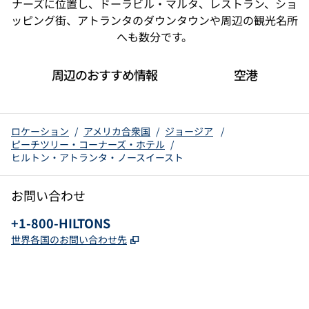
ナーズに位置し、ドーラビル・マルタ、レストラン、ショ
ッピング街、アトランタのダウンタウンや周辺の観光名所
へも数分です。
周辺のおすすめ情報
空港
ロケーション
/
アメリカ合衆国
/
ジョージア
/
ピーチツリー・コーナーズ・ホテル
/
ヒルトン・アトランタ・ノースイースト
お問い合わせ
電話：
+1-800-HILTONS
,
新しいタブで開きます
世界各国のお問い合わせ先
x
Facebook
Instagram
YouTube
Pinterest
、
新しいタブで開きます
、
新しいタブで開きます
、
新しいタブで開きます
、
新しいタブで開きます
、
新しいタブで開きます