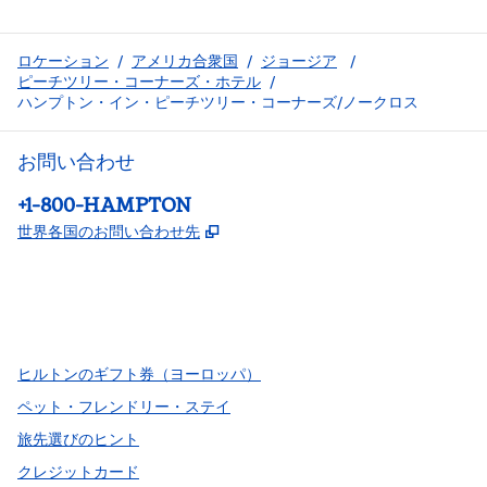
ロケーション
/
アメリカ合衆国
/
ジョージア
/
ピーチツリー・コーナーズ・ホテル
/
ハンプトン・イン・ピーチツリー・コーナーズ/ノークロス
お問い合わせ
電話：
+1-800-HAMPTON
,
新しいタブで開きます
世界各国のお問い合わせ先
Facebook
x
Instagram
、
新しいタブで開きます
、
新しいタブで開きます
、
新しいタブで開きます
ヒルトンのギフト券（ヨーロッパ）
ペット・フレンドリー・ステイ
旅先選びのヒント
クレジットカード