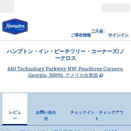
コンテンツに移動
営業時間
ご入会
ご滞在情報
サインイン
ハンプトン・イン・ピーチツリー・コーナーズ/ノ
ークロス
,
440 Technology Parkway NW, Peachtree Corners,
Georgia, 30092, アメリカ合衆国
1
/
12
前の画像
次の
1/12
お問い合わせ
レビュ
お問い合わ
チェックイン・チェックアウ
ー
せ
ト