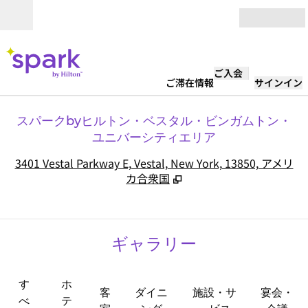
コンテンツに移動
営業時間
ご入会
ご滞在情報
サインイン
スパークbyヒルトン・ベスタル・ビンガムトン・
ユニバーシティエリア
,
3401 Vestal Parkway E, Vestal, New York, 13850, アメリ
カ合衆国
ギャラリー
す
ホ
客
ダイニ
施設・サ
宴会・
べ
テ