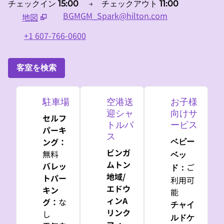
チェックイン
15:00
→
チェックアウト
11:00
BGMGM_Spark@hilton.com
地図
、
新しいタブで開きます
+1 607-766-0600
客室を検索
駐車場
空港送
お子様
迎シャ
向けサ
セルフ
トルバ
ービス
パーキ
ス
ング
：
ベビー
ビンガ
無料
ベッ
ムトン
バレッ
ご
ド
：
地域/
トパー
利用可
エドウ
キン
能
ィンA
グ
：
な
チャイ
リンク
し
ルドケ