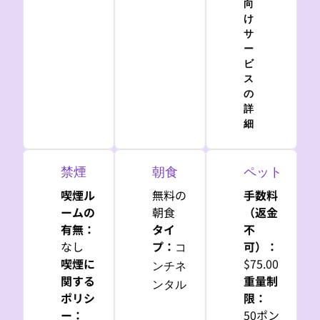
向
け
サ
ー
ビ
ス
の
詳
細
禁煙
朝食
ペット
喫煙ル
無料の
手数料
ームの
朝食
（返金
有無：
タイ
不
なし
プ：
可）：
コ
喫煙に
$75.00
ンチネ
関する
重量制
ンタル
ポリシ
限：
ー：
50ポン