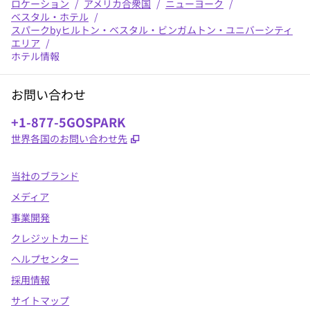
ロケーション
/
アメリカ合衆国
/
ニューヨーク
/
ベスタル・ホテル
/
スパークbyヒルトン・ベスタル・ビンガムトン・ユニバーシティ
エリア
/
ホテル情報
お問い合わせ
電話番号：
+1-877-5GOSPARK
,
新しいタブで開きます
世界各国のお問い合わせ先
当社のブランド
メディア
事業開発
クレジットカード
ヘルプセンター
採用情報
サイトマップ