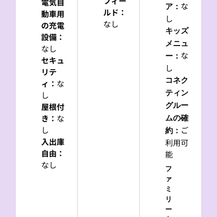
フィー
電気自
な
ア
：
ルド
：
動車用
し
なし
の充電
キッズ
設備
：
メニュ
なし
な
ー
：
セキュ
し
リテ
コネク
ィ
：
な
ティン
し
屋根付
グルー
き
：
な
ムの確
し
ご
約
：
入出庫
利用可
自由
：
能
なし
フ
ァ
ミ
リ
ー