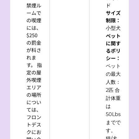
禁煙ル
ド
ームで
サイズ
の喫煙
制限：
には、
小型犬
$250
ペット
の罰金
に関す
が科さ
るポリ
れま
シー：
す。 指
ペット
定の屋
の最大
外喫煙
人数：
エリア
2匹 合
の場所
計体重
につい
は
ては、
50Lbs
フロン
までで
トデス
す。
クにお
猫/犬